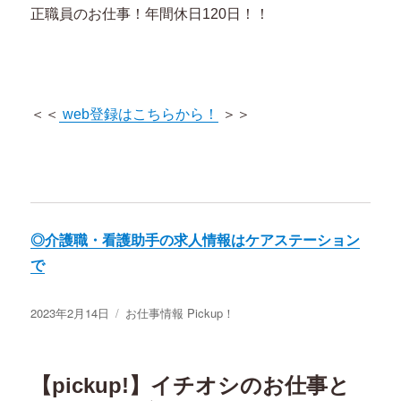
正職員のお仕事！年間休日120日！！
＜＜
web登録はこちらから！
＞＞
◎介護職・看護助手の求人情報はケアステーション
で
投
2023年2月14日
カ
お仕事情報 Pickup！
稿
テ
日:
ゴ
リ
【pickup!】イチオシのお仕事と
ー