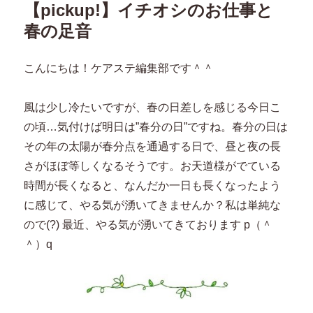
【pickup!】イチオシのお仕事と
ー
春の足音
こんにちは！ケアステ編集部です＾＾
風は少し冷たいですが、春の日差しを感じる今日こ
の頃…気付けば明日は”春分の日”ですね。春分の日は
その年の太陽が春分点を通過する日で、昼と夜の長
さがほぼ等しくなるそうです。お天道様がでている
時間が長くなると、なんだか一日も長くなったよう
に感じて、やる気が湧いてきませんか？私は単純な
ので(?) 最近、やる気が湧いてきております p（＾
＾）q