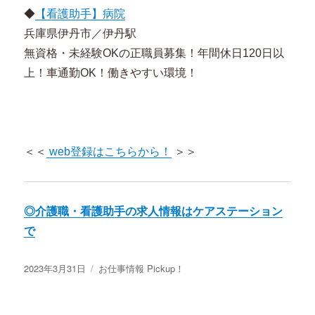
◆
【看護助手】病院
兵庫県伊丹市／伊丹駅
無資格・未経験OKの正職員募集！年間休日120日以
上！車通勤OK！働きやすい環境！
＜＜
web登録はこちらから！
＞＞
◎介護職・看護助手の求人情報はケアステーション
で
投
2023年3月31日
カ
お仕事情報 Pickup！
稿
テ
日:
ゴ
リ