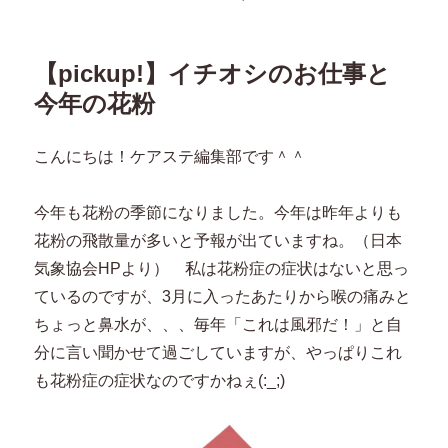
稿
テ
日:
ゴ
リ
【pickup!】イチオシのお仕事と
ー
今年の花粉
こんにちは！ケアステ編集部です＾＾
今年も花粉の季節になりました。今年は昨年よりも
花粉の飛散量が多いと予報が出ていますね。（日本
気象協会HPより） 私は花粉症の症状はないと思っ
ているのですが、3月に入ったあたりから喉の痛みと
ちょっと鼻水が、、、毎年「これは風邪だ！」と自
分に言い聞かせて過ごしていますが、やっぱりこれ
も花粉症の症状なのですかねぇ(:_;)