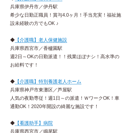
兵庫県伊丹市／伊丹駅
希少な日勤正職員！賞与4.0ヶ月！手当充実！福祉施
設未経験の方でもOK ♪
◆
【介護職】老人保健施設
兵庫県西宮市／香櫨園駅
週2日～OKの日勤派遣！！残業ほぼナシ！高水準の
お給料です！
◆
【介護職】特別養護老人ホーム
兵庫県神戸市東灘区／芦屋駅
人気の夜勤専従！週1日～の派遣！ＷワークOK！車
通勤OK！2020年開設の綺麗な施設です！
◆
【看護助手】病院
兵庫県西宮市／鳴尾駅