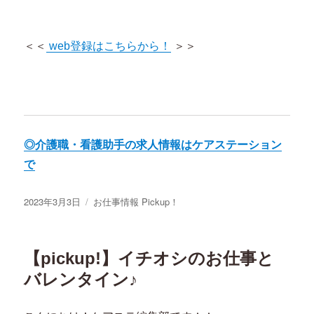
＜＜
web登録はこちらから！
＞＞
◎介護職・看護助手の求人情報はケアステーション
で
投
2023年3月3日
カ
お仕事情報 Pickup！
稿
テ
日:
ゴ
リ
【pickup!】イチオシのお仕事と
ー
バレンタイン♪