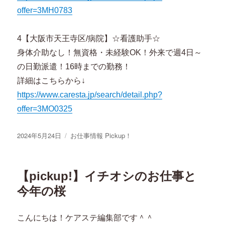
offer=3MH0783
4【大阪市天王寺区/病院】☆看護助手☆
身体介助なし！無資格・未経験OK！外来で週4日～
の日勤派遣！16時までの勤務！
詳細はこちらから↓
https://www.caresta.jp/search/detail.php?
offer=3MO0325
投
2024年5月24日
カ
お仕事情報 Pickup！
稿
テ
日:
ゴ
リ
【pickup!】イチオシのお仕事と
ー
今年の桜
こんにちは！ケアステ編集部です＾＾