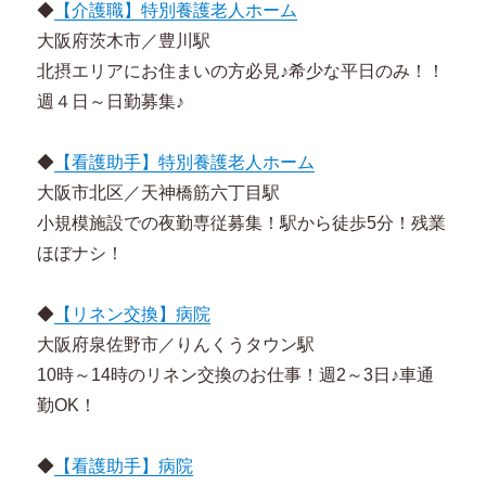
◆
【介護職】特別養護老人ホーム
大阪府茨木市／豊川駅
北摂エリアにお住まいの方必見♪希少な平日のみ！！
週４日～日勤募集♪
◆
【看護助手】特別養護老人ホーム
大阪市北区／天神橋筋六丁目駅
小規模施設での夜勤専従募集！駅から徒歩5分！残業
ほぼナシ！
◆
【リネン交換】病院
大阪府泉佐野市／りんくうタウン駅
10時～14時のリネン交換のお仕事！週2～3日♪車通
勤OK！
◆
【看護助手】病院