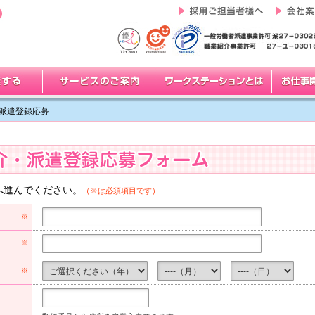
派遣登録応募
へ進んでください。
（※は必須項目です）
※
※
※
)