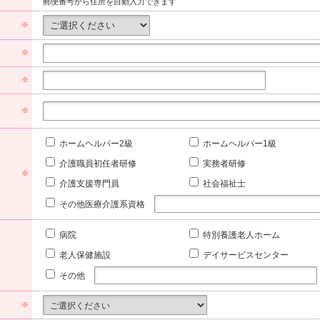
郵便番号から住所を自動入力できます
※
※
※
※
ホームヘルパー2級
ホームヘルパー1級
介護職員初任者研修
実務者研修
※
介護支援専門員
社会福祉士
その他医療介護系資格
病院
特別養護老人ホーム
老人保健施設
デイサービスセンター
その他
※