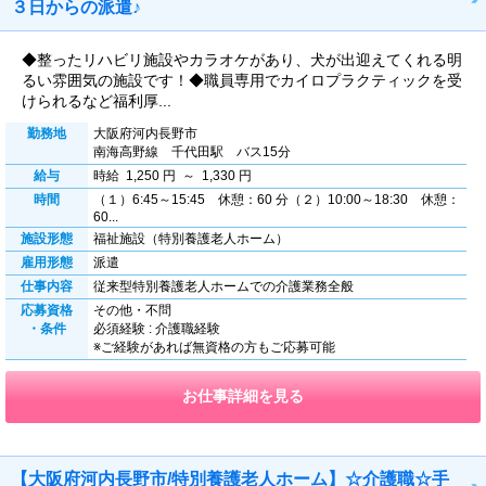
３日からの派遣♪
◆整ったリハビリ施設やカラオケがあり、犬が出迎えてくれる明
るい雰囲気の施設です！◆職員専用でカイロプラクティックを受
けられるなど福利厚...
勤務地
大阪府河内長野市
南海高野線 千代田駅 バス15分
給与
時給 1,250 円 ～ 1,330 円
時間
（１）6:45～15:45 休憩：60 分（２）10:00～18:30 休憩：
60...
施設形態
福祉施設（特別養護老人ホーム）
雇用形態
派遣
仕事内容
従来型特別養護老人ホームでの介護業務全般
応募資格
その他・不問
・条件
必須経験 : 介護職経験
※ご経験があれば無資格の方もご応募可能
お仕事詳細を見る
【大阪府河内長野市/特別養護老人ホーム】☆介護職☆手