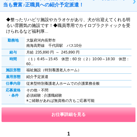
当も豊富♪正職員への紹介予定派遣！
◆整ったリハビリ施設やカラオケがあり、犬が出迎えてくれる明
るい雰囲気の施設です！◆職員専用でカイロプラクティックを受
けられるなど福利厚...
勤務地
大阪府河内長野市
南海高野線 千代田駅 バス10分
給与
月給 235,890 円 ～ 245,890 円
時間
（１）6:45～15:45 休憩：60 分（２）10:00～18:30 休憩：
60...
施設形態
福祉施設（特別養護老人ホーム）
雇用形態
紹介予定派遣
仕事内容
従来型特別養護老人ホームでの介護業務全般
応募資格
その他・不問
・条件
必須経験 : 介護職経験
※ご経験があれば無資格の方もご応募可能
お仕事詳細を見る
1