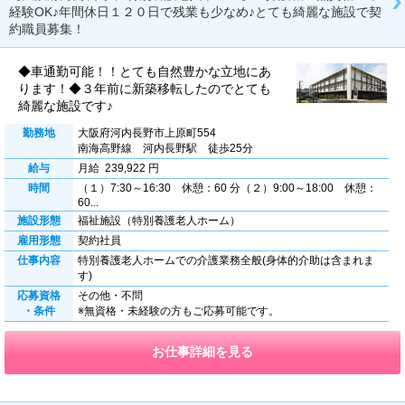
経験OK♪年間休日１２０日で残業も少なめ♪とても綺麗な施設で契
約職員募集！
◆車通勤可能！！とても自然豊かな立地にあ
ります！◆３年前に新築移転したのでとても
綺麗な施設です♪
勤務地
大阪府河内長野市上原町554
南海高野線 河内長野駅 徒歩25分
給与
月給 239,922 円
時間
（１）7:30～16:30 休憩：60 分（２）9:00～18:00 休憩：
60...
施設形態
福祉施設（特別養護老人ホーム）
雇用形態
契約社員
仕事内容
特別養護老人ホームでの介護業務全般(身体的介助は含まれま
す)
応募資格
その他・不問
・条件
※無資格・未経験の方もご応募可能です。
お仕事詳細を見る