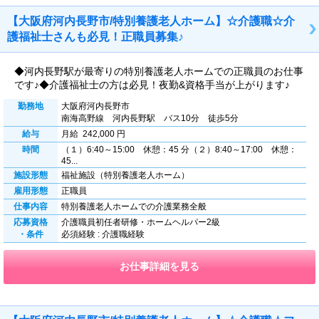
【大阪府河内長野市/特別養護老人ホーム】☆介護職☆介
護福祉士さんも必見！正職員募集♪
◆河内長野駅が最寄りの特別養護老人ホームでの正職員のお仕事
です♪◆介護福祉士の方は必見！夜勤&資格手当が上がります♪
勤務地
大阪府河内長野市
南海高野線 河内長野駅 バス10分 徒歩5分
給与
月給 242,000 円
時間
（１）6:40～15:00 休憩：45 分（２）8:40～17:00 休憩：
45...
施設形態
福祉施設（特別養護老人ホーム）
雇用形態
正職員
仕事内容
特別養護老人ホームでの介護業務全般
応募資格
介護職員初任者研修・ホームヘルパー2級
・条件
必須経験 : 介護職経験
お仕事詳細を見る