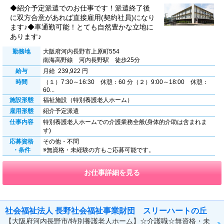
◆紹介予定派遣でのお仕事です！派遣終了後
に双方合意があれば直接雇用(契約社員)になり
ます♪◆車通勤可能！とても自然豊かな立地に
あります♪
勤務地
大阪府河内長野市上原町554
南海高野線 河内長野駅 徒歩25分
給与
月給 239,922 円
時間
（１）7:30～16:30 休憩：60 分（２）9:00～18:00 休憩：
60...
施設形態
福祉施設（特別養護老人ホーム）
雇用形態
紹介予定派遣
仕事内容
特別養護老人ホームでの介護業務全般(身体的介助は含まれま
す)
応募資格
その他・不問
・条件
※無資格・未経験の方もご応募可能です。
お仕事詳細を見る
社会福祉法人 長野社会福祉事業財団 スリーハートの丘
【大阪府河内長野市/特別養護老人ホーム】☆介護職☆無資格・未