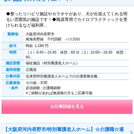
◆整ったリハビリ施設やカラオケがあり、犬が出迎えてくれる明
るい雰囲気の施設です！◆職員専用でカイロプラクティックを受
けられるなど福利厚...
勤務地
大阪府河内長野市
南海高野線 千代田駅 バス10分
給与
時給 1,180 円
時間
（１）6:45～15:45 休憩：60 分（２）10:00～18:30 休憩：
60...
施設形態
福祉施設（特別養護老人ホーム）
雇用形態
正職員
仕事内容
従来型特別養護老人ホームでの介護業務全般。
応募資格
その他・不問
・条件
必須経験 : 介護職経験
※ご経験があれば無資格の方もご応募可能
お仕事詳細を見る
【大阪府河内長野市/特別養護老人ホーム】☆介護職☆週