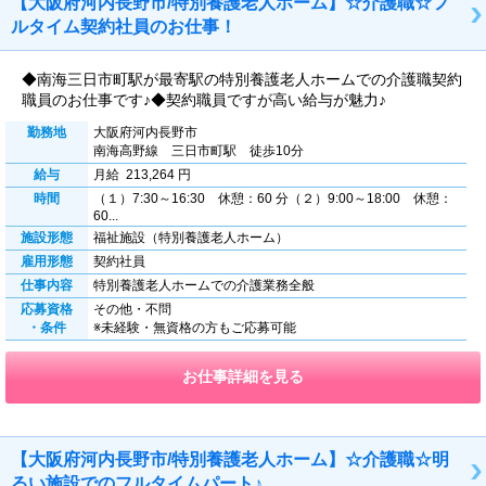
【大阪府河内長野市/特別養護老人ホーム】☆介護職☆フ
ルタイム契約社員のお仕事！
◆南海三日市町駅が最寄駅の特別養護老人ホームでの介護職契約
職員のお仕事です♪◆契約職員ですが高い給与が魅力♪
勤務地
大阪府河内長野市
南海高野線 三日市町駅 徒歩10分
給与
月給 213,264 円
時間
（１）7:30～16:30 休憩：60 分（２）9:00～18:00 休憩：
60...
施設形態
福祉施設（特別養護老人ホーム）
雇用形態
契約社員
仕事内容
特別養護老人ホームでの介護業務全般
応募資格
その他・不問
・条件
※未経験・無資格の方もご応募可能
お仕事詳細を見る
【大阪府河内長野市/特別養護老人ホーム】☆介護職☆明
るい施設でのフルタイムパート♪