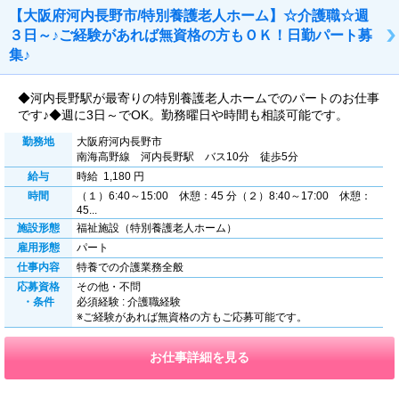
【大阪府河内長野市/特別養護老人ホーム】☆介護職☆週
３日～♪ご経験があれば無資格の方もＯＫ！日勤パート募
集♪
◆河内長野駅が最寄りの特別養護老人ホームでのパートのお仕事
です♪◆週に3日～でOK。勤務曜日や時間も相談可能です。
勤務地
大阪府河内長野市
南海高野線 河内長野駅 バス10分 徒歩5分
給与
時給 1,180 円
時間
（１）6:40～15:00 休憩：45 分（２）8:40～17:00 休憩：
45...
施設形態
福祉施設（特別養護老人ホーム）
雇用形態
パート
仕事内容
特養での介護業務全般
応募資格
その他・不問
・条件
必須経験 : 介護職経験
※ご経験があれば無資格の方もご応募可能です。
お仕事詳細を見る