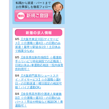
転職から派遣・パートまで
お仕事探しを徹底フォロー！
8/5
【大阪市東淀川区/デイサービ
ス】☆介護職☆週4日～の日勤のみ
派遣！最寄り駅徒歩1分！土日休み
で残業少なめ♪
8/5
【奈良県生駒市/病院】☆看護助
手☆リハビリ特化病院での正職員！
日祝お休み♪車通勤応相談！院内保育
所利用可！
8/4
【大阪府門真市/ショートステ
イ・デイサービス】☆介護職☆週4
日～の日勤派遣！曜日固定の相談可
能！バイク通勤OK♪
8/4
【奈良県高市郡/介護老人保健施
設】☆介護職☆週3日～の日勤のみ
パート！早出や時短など相談OK！車
通勤可！