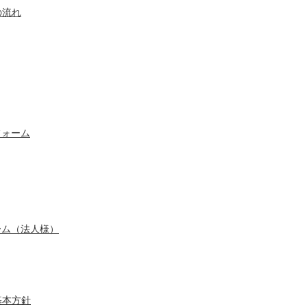
の流れ
フォーム
ーム（法人様）
基本方針