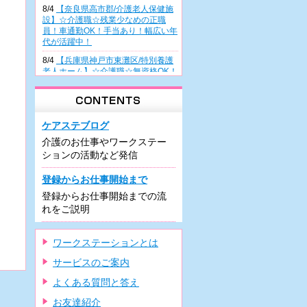
8/4
【奈良県高市郡/介護老人保健施
設】☆介護職☆残業少なめの正職
員！車通勤OK！手当あり！幅広い年
代が活躍中！
8/4
【兵庫県神戸市東灘区/特別養護
老人ホーム】☆介護職☆無資格OK！
正職員雇用前提の派遣！幅広い年齢
層が活躍中♪
8/4
【大阪府高槻市/病院】☆看護助
手☆無資格・未経験の方も歓迎！週
ケアステブログ
3日～の日勤派遣！曜日相談OK！車
介護のお仕事やワークステー
通勤可能♪
ションの活動など発信
8/3
【兵庫県尼崎市/有料老人ホー
ム】☆介護職☆住宅型施設での正職
登録からお仕事開始まで
員！駅チカ♪車通勤可！残業少なめ♪
登録からお仕事開始までの流
研修制度充実！
れをご説明
8/3
【兵庫県尼崎市/有料老人ホー
ム】☆介護職☆希少な夜勤専従での
正職員！車通勤可！駅近！資格があ
ワークステーションとは
れば未経験可♪
サービスのご案内
7/31
【大阪府堺市/デイケア】☆介護
職☆週3日～の日勤のみパート！車
よくある質問と答え
通勤OK・駐車場の利用可！残業ほぼ
ナシ！
お友達紹介