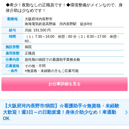
◆希少！夜勤なしの正職員です！◆環境整備がメインなので、身
体介助は少なめです！
勤務地
大阪府河内長野市
南海電気鉄道高野線 河内長野駅 徒歩9分
給与
月給 191,500 円
時間
（１）7:30～16:00 休憩：60 分（２）8:30～17:00 休憩：
60...
施設形態
病院
雇用形態
正職員
仕事内容
急性期の病院での看護助手業務全般
応募資格
その他・不問
・条件
※無資格・未経験の方もご応募可能
お仕事詳細を見る
【大阪府河内長野市/病院】☆看護助手☆無資格・未経験
大歓迎！週3日～の日勤派遣！身体介助少なめ！車通勤
OK