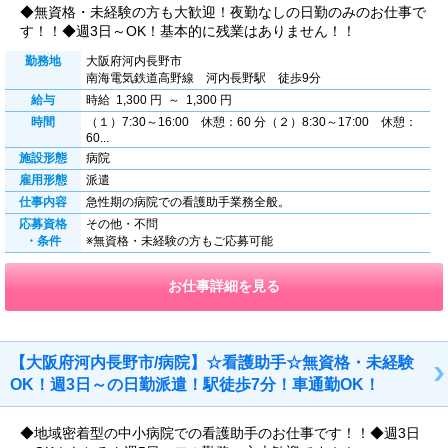
◆無資格・未経験の方も大歓迎！夜勤なしの日勤のみのお仕事で
す！！◆週3日～OK！基本的に残業はありません！！
勤務地
大阪府河内長野市
南海電気鉄道高野線 河内長野駅 徒歩9分
給与
時給 1,300 円 ～ 1,300 円
時間
（１）7:30～16:00 休憩：60 分（２）8:30～17:00 休憩：
60...
施設形態
病院
雇用形態
派遣
仕事内容
急性期の病院での看護助手業務全般。
応募資格
その他・不問
・条件
※無資格・未経験の方もご応募可能
お仕事詳細を見る
【大阪府河内長野市/病院】☆看護助手☆無資格・未経験
OK！週3日～の日勤派遣！駅徒歩7分！車通勤OK！
◆地域密着型の中小病院での看護助手のお仕事です！！◆週3日