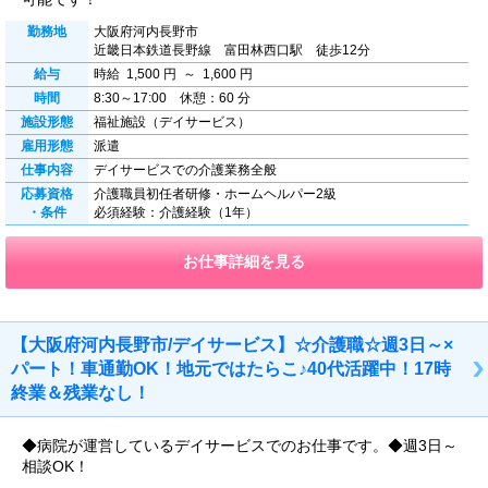
勤務地
大阪府河内長野市
近畿日本鉄道長野線 富田林西口駅 徒歩12分
給与
時給 1,500 円 ～ 1,600 円
時間
8:30～17:00 休憩：60 分
施設形態
福祉施設（デイサービス）
雇用形態
派遣
仕事内容
デイサービスでの介護業務全般
応募資格
介護職員初任者研修・ホームヘルパー2級
・条件
必須経験：介護経験（1年）
お仕事詳細を見る
【大阪府河内長野市/デイサービス】☆介護職☆週3日～×
パート！車通勤OK！地元ではたらこ♪40代活躍中！17時
終業＆残業なし！
◆病院が運営しているデイサービスでのお仕事です。◆週3日～
相談OK！