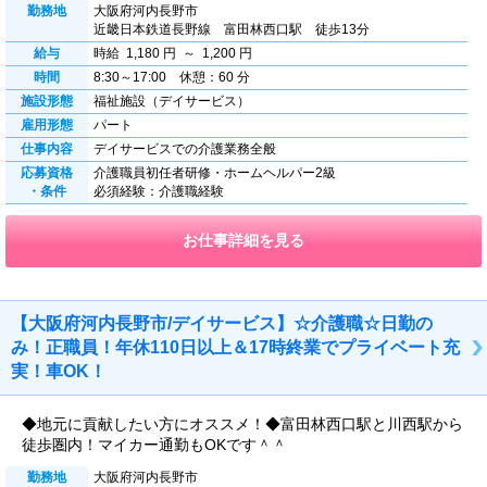
勤務地
大阪府河内長野市
近畿日本鉄道長野線 富田林西口駅 徒歩13分
給与
時給 1,180 円 ～ 1,200 円
時間
8:30～17:00 休憩：60 分
施設形態
福祉施設（デイサービス）
雇用形態
パート
仕事内容
デイサービスでの介護業務全般
応募資格
介護職員初任者研修・ホームヘルパー2級
・条件
必須経験：介護職経験
お仕事詳細を見る
【大阪府河内長野市/デイサービス】☆介護職☆日勤の
み！正職員！年休110日以上＆17時終業でプライベート充
実！車OK！
◆地元に貢献したい方にオススメ！◆富田林西口駅と川西駅から
徒歩圏内！マイカー通勤もOKです＾＾
勤務地
大阪府河内長野市