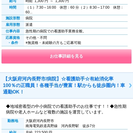
給与
時給 1,300 円 ～ 1,300 円
時間
（１）7:30～16:00 休憩：60 分（２）8:30～17:00 休憩：
60...
施設形態
病院
雇用形態
派遣
仕事内容
急性期の病院での看護助手業務全般。
応募資格
その他・不問
・条件
※無資格・未経験の方もご応募可能
お仕事詳細を見る
【大阪府河内長野市/病院】☆看護助手☆有給消化率
100％の正職員！各種手当が豊富！駅からも徒歩圏内！車
通勤OK！
◆地域密着型の中小病院での看護助手のお仕事です！！◆急性期
病院や老人ホームなど複数の施設を運営しています。
勤務地
大阪府河内長野市
南海電気鉄道高野線 河内長野駅 徒歩7分
給与
月給 223,500 円