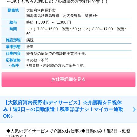
～OK！もちろん週5日のフル勤務の方大歓迎です！！
勤務地
大阪府河内長野市
南海電気鉄道高野線 河内長野駅 徒歩7分
給与
時給 1,300 円 ～ 1,300 円
時間
（１）7:30～16:00 休憩：60 分（２）8:30～17:00 休憩：
60...
施設形態
病院
雇用形態
派遣
仕事内容
療養型の病院での看護助手業務全般。
応募資格
その他・不問
・条件
※無資格・未経験の方もご応募可能
お仕事詳細を見る
【大阪府河内長野市/デイサービス】☆介護職☆日祝休
み！週3日～の日勤派遣！残業ほぼナシ！マイカー通勤
OK♪
◆人気のデイサービスで介護のお仕事♪◆日勤のみ！週3日～勤務
可能です！