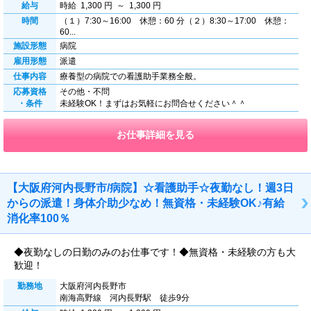
給与
時給 1,300 円 ～ 1,300 円
時間
（１）7:30～16:00 休憩：60 分（２）8:30～17:00 休憩：
60...
施設形態
病院
雇用形態
派遣
仕事内容
療養型の病院での看護助手業務全般。
応募資格
その他・不問
・条件
未経験OK！まずはお気軽にお問合せください＾＾
お仕事詳細を見る
【大阪府河内長野市/病院】☆看護助手☆夜勤なし！週3日
からの派遣！身体介助少なめ！無資格・未経験OK♪有給
消化率100％
◆夜勤なしの日勤のみのお仕事です！◆無資格・未経験の方も大
歓迎！
勤務地
大阪府河内長野市
南海高野線 河内長野駅 徒歩9分