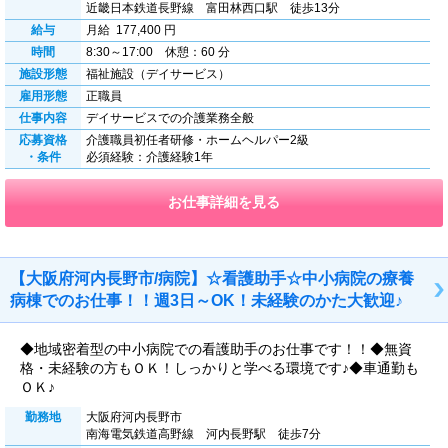
近畿日本鉄道長野線 富田林西口駅 徒歩13分
給与
月給 177,400 円
時間
8:30～17:00 休憩：60 分
施設形態
福祉施設（デイサービス）
雇用形態
正職員
仕事内容
デイサービスでの介護業務全般
応募資格
介護職員初任者研修・ホームヘルパー2級
・条件
必須経験：介護経験1年
お仕事詳細を見る
【大阪府河内長野市/病院】☆看護助手☆中小病院の療養
病棟でのお仕事！！週3日～OK！未経験のかた大歓迎♪
◆地域密着型の中小病院での看護助手のお仕事です！！◆無資
格・未経験の方もＯＫ！しっかりと学べる環境です♪◆車通勤も
ＯＫ♪
勤務地
大阪府河内長野市
南海電気鉄道高野線 河内長野駅 徒歩7分