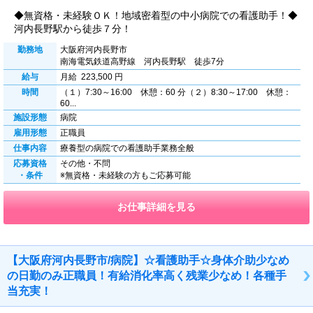
◆無資格・未経験ＯＫ！地域密着型の中小病院での看護助手！◆
河内長野駅から徒歩７分！
勤務地
大阪府河内長野市
南海電気鉄道高野線 河内長野駅 徒歩7分
給与
月給 223,500 円
時間
（１）7:30～16:00 休憩：60 分（２）8:30～17:00 休憩：
60...
施設形態
病院
雇用形態
正職員
仕事内容
療養型の病院での看護助手業務全般
応募資格
その他・不問
・条件
※無資格・未経験の方もご応募可能
お仕事詳細を見る
【大阪府河内長野市/病院】☆看護助手☆身体介助少なめ
の日勤のみ正職員！有給消化率高く残業少なめ！各種手
当充実！