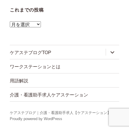
これまでの投稿
こ
れ
ま
で
サ
ケアステブログTOP
ブ
の
メ
ニ
投
ワークステーションとは
ュ
稿
ー
を
用語解説
展
開
介護・看護助手求人ケアステーション
ケアステブログ｜介護・看護助手求人【ケアステーション】
Proudly powered by WordPress