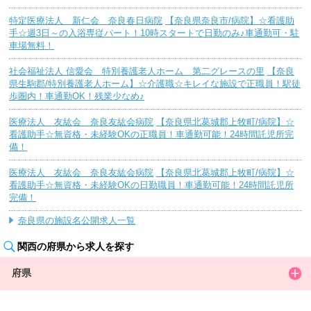
特定医療法人 新仁会 奈良春日病院
【奈良県奈良市/病院】☆看護助
手☆週3日～の入浴専従パート！10時スタートで日勤のみ♪車通勤可・駐
車場無料！
社会福祉法人 信愛会 特別養護老人ホーム 第二グレースの里
【奈良
県生駒郡/特別養護老人ホーム】☆介護職☆キレイな施設で正職員！駅徒
歩圏内！車通勤OK！残業少なめ♪
医療法人 友紘会 奈良友紘会病院
【奈良県北葛城郡上牧町/病院】☆
看護助手☆無資格・未経験OKの正職員！車通勤可能！24時間託児所完
備！
医療法人 友紘会 奈良友紘会病院
【奈良県北葛城郡上牧町/病院】☆
看護助手☆無資格・未経験OKの日勤職員！車通勤可能！24時間託児所
完備！
奈良県の施設名公開求人一覧
関西の府県から求人を探す
府県