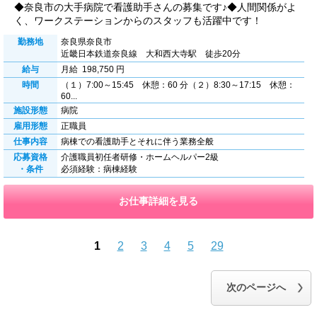
◆奈良市の大手病院で看護助手さんの募集です♪◆人間関係がよ
く、ワークステーションからのスタッフも活躍中です！
勤務地
奈良県奈良市
近畿日本鉄道奈良線 大和西大寺駅 徒歩20分
給与
月給 198,750 円
時間
（１）7:00～15:45 休憩：60 分（２）8:30～17:15 休憩：
60...
施設形態
病院
雇用形態
正職員
仕事内容
病棟での看護助手とそれに伴う業務全般
応募資格
介護職員初任者研修・ホームヘルパー2級
・条件
必須経験：病棟経験
お仕事詳細を見る
1
2
3
4
5
29
前のページへ
次のページへ