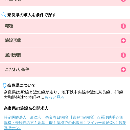
奈良県の求人を条件で探す
職種
施設形態
雇用形態
こだわり条件
奈良県について
奈良県はJR線と近鉄線が走り、地下鉄中央線や近鉄奈良線、JR線
大和路快速で本町や
…
もっと見る
奈良県の施設名公開求人
特定医療法人 新仁会 奈良春日病院
【奈良市/病院】☆看護助手☆無
資格・未経験の方も応募可能！病棟での正職員！マイカー通勤OK！残業
ほぼナシ♪