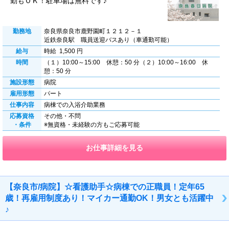
勤もＯＫ！駐車場は無料です♪
勤務地
奈良県奈良市鹿野園町１２１２－１
近鉄奈良駅 職員送迎バスあり（車通勤可能）
給与
時給 1,500 円
時間
（１）10:00～15:00 休憩：50 分（２）10:00～16:00 休
憩：50 分
施設形態
病院
雇用形態
パート
仕事内容
病棟での入浴介助業務
応募資格
その他・不問
・条件
※無資格・未経験の方もご応募可能
お仕事詳細を見る
【奈良市/病院】☆看護助手☆病棟での正職員！定年65
歳！再雇用制度あり！マイカー通勤OK！男女とも活躍中
♪