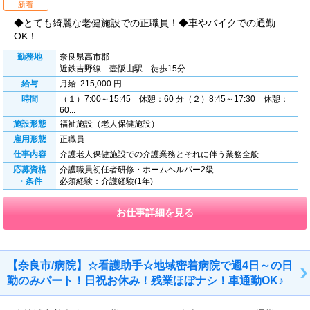
新着
◆とても綺麗な老健施設での正職員！◆車やバイクでの通勤
OK！
勤務地
奈良県高市郡
近鉄吉野線 壺阪山駅 徒歩15分
給与
月給 215,000 円
時間
（１）7:00～15:45 休憩：60 分（２）8:45～17:30 休憩：
60...
施設形態
福祉施設（老人保健施設）
雇用形態
正職員
仕事内容
介護老人保健施設での介護業務とそれに伴う業務全般
応募資格
介護職員初任者研修・ホームヘルパー2級
・条件
必須経験：介護経験(1年)
お仕事詳細を見る
【奈良市/病院】☆看護助手☆地域密着病院で週4日～の日
勤のみパート！日祝お休み！残業ほぼナシ！車通勤OK♪