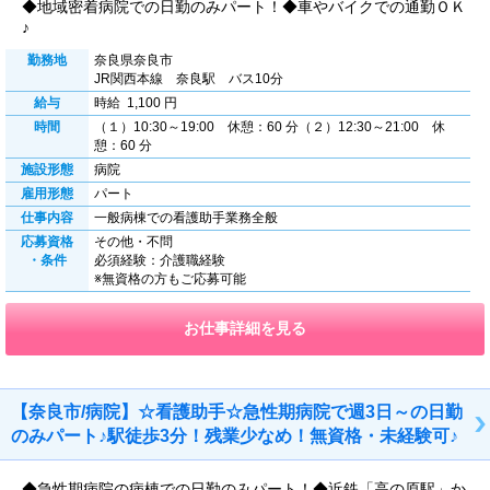
◆地域密着病院での日勤のみパート！◆車やバイクでの通勤ＯＫ
♪
勤務地
奈良県奈良市
JR関西本線 奈良駅 バス10分
給与
時給 1,100 円
時間
（１）10:30～19:00 休憩：60 分（２）12:30～21:00 休
憩：60 分
施設形態
病院
雇用形態
パート
仕事内容
一般病棟での看護助手業務全般
応募資格
その他・不問
・条件
必須経験：介護職経験
※無資格の方もご応募可能
お仕事詳細を見る
【奈良市/病院】☆看護助手☆急性期病院で週3日～の日勤
のみパート♪駅徒歩3分！残業少なめ！無資格・未経験可♪
◆急性期病院の病棟での日勤のみパート！◆近鉄「高の原駅」か