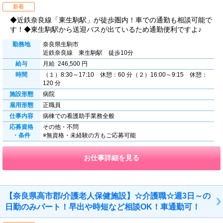
新着
◆近鉄奈良線「東生駒駅」が徒歩圏内！車での通勤も相談可能で
す！◆東生駒駅から送迎バスが出ているため通勤便利ですよ♪
勤務地
奈良県生駒市
近鉄奈良線 東生駒駅 徒歩10分
給与
月給 246,500 円
時間
（１）8:30～17:10 休憩：60 分（２）16:00～9:15 休憩：
120 分
施設形態
病院
雇用形態
正職員
仕事内容
病棟での看護助手業務全般
応募資格
その他・不問
・条件
※無資格・未経験の方もご応募可能
お仕事詳細を見る
【奈良県高市郡/介護老人保健施設】☆介護職☆週3日～の
日勤のみパート！早出や時短など相談OK！車通勤可！