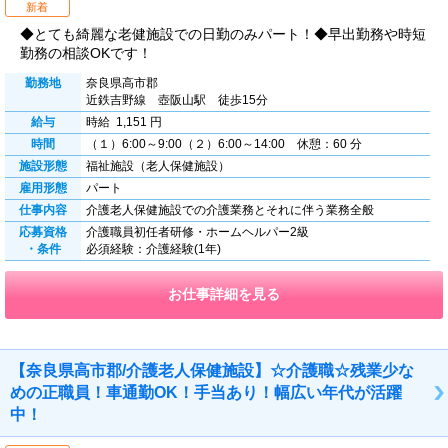
新着
◆とても綺麗な老健施設での日勤のみパート！◆早出勤務や時短
勤務の相談OKです！
勤務地
奈良県高市郡
近鉄吉野線 壺阪山駅 徒歩15分
給与
時給 1,151 円
時間
（１）6:00～9:00（２）6:00～14:00 休憩：60 分
施設形態
福祉施設（老人保健施設）
雇用形態
パート
仕事内容
介護老人保健施設での介護業務とそれに伴う業務全般
応募資格
介護職員初任者研修・ホームヘルパー2級
・条件
必須経験：介護経験(1年)
お仕事詳細を見る
【奈良県高市郡/介護老人保健施設】☆介護職☆残業少な
めの正職員！車通勤OK！手当あり！幅広い年代が活躍
中！