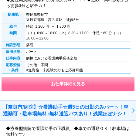
ら徒歩3分と駅チカ！
勤務地
奈良県奈良市
近鉄京都線 高の原駅 徒歩3分
給与
時給 1,200 円 ～ 1,300 円
時間
（１）6:00～10:00（２）8:30～17:00 休憩：60 分（３）
16:00～22:00
施設形態
病院
雇用形態
パート
仕事内容
病棟における看護助手業務全般
応募資格
その他・不問
・条件
※無資格・未経験の方もご応募可能
お仕事詳細を見る
【奈良市/病院】☆看護助手☆週5日の日勤のみパート！車
通勤可・駐車場無料♪無料送迎バスあり！残業ほぼナシ！
◆療養型病院で看護助手の正職員！◆車での通勤ＯＫ！駐車場は
無料です♪