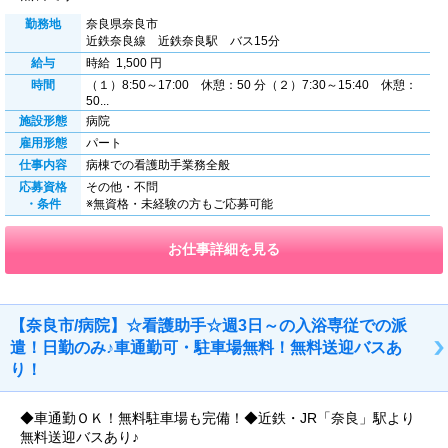
勤務地
奈良県奈良市
近鉄奈良線 近鉄奈良駅 バス15分
給与
時給 1,500 円
時間
（１）8:50～17:00 休憩：50 分（２）7:30～15:40 休憩：
50...
施設形態
病院
雇用形態
パート
仕事内容
病棟での看護助手業務全般
応募資格
その他・不問
・条件
※無資格・未経験の方もご応募可能
お仕事詳細を見る
【奈良市/病院】☆看護助手☆週3日～の入浴専従での派
遣！日勤のみ♪車通勤可・駐車場無料！無料送迎バスあ
り！
◆車通勤ＯＫ！無料駐車場も完備！◆近鉄・JR「奈良」駅より
無料送迎バスあり♪