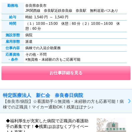
勤務地
奈良県奈良市
JR関西線 奈良駅近鉄奈良線 奈良駅 無料送迎バスあり
給与
時給 1,540 円 ～ 1,540 円
時間
（１）10:00～15:00 休憩：60 分（２）10:00～16:00 休
憩：60 分
施設形態
病院
雇用形態
派遣
仕事内容
病棟での入浴介助業務
応募資格
その他・不問
・条件
※無資格・未経験の方もご応募可能
お仕事詳細を見る
特定医療法人 新仁会 奈良春日病院
【奈良市/病院】☆看護助手☆無資格・未経験の方も応募可能！病
棟での正職員！マイカー通勤OK！残業ほぼナシ♪
◆福利厚生が充実した病院で正職員の看護助
手の募集です！◆残業はほぼなくプライベー