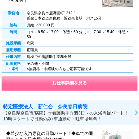
トも充実！
勤務地
奈良県奈良市鹿野園町1212-1
近畿日本鉄道奈良線 近鉄奈良駅 バス15分
給与
月給 230,000 円
時間
（１）8:50～17:00 休憩：50 分（２）7:30～15:40 休憩：
50...
施設形態
病院
雇用形態
正職員
仕事内容
病棟での看護助手業務全般
応募資格
その他・不問
・条件
※無資格・未経験の方もご応募可能です
お仕事詳細を見る
特定医療法人 新仁会 奈良春日病院
【奈良県奈良市/病院】☆看護助手☆週3日～の入浴専従パート！
10時スタートで日勤のみ♪車通勤可・駐車場無料！
◆希少な入浴専従の日勤パート！◆車での通