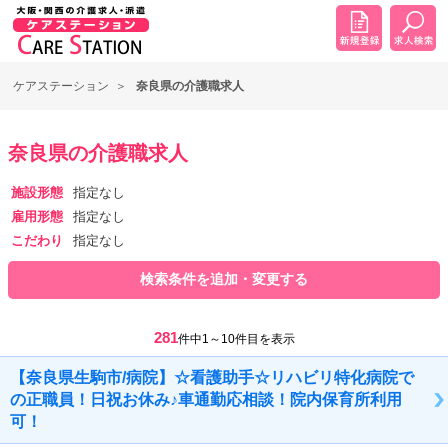
ケアステーション
奈良県の介護職求人
奈良県の介護職求人
施設形態
指定なし
雇用形態
指定なし
こだわり
指定なし
検索条件を追加・変更する
281
件中1～10件目を表示
【奈良県生駒市/病院】☆看護助手☆リハビリ特化病院で
の正職員！日祝お休み♪車通勤応相談！院内保育所利用
可！