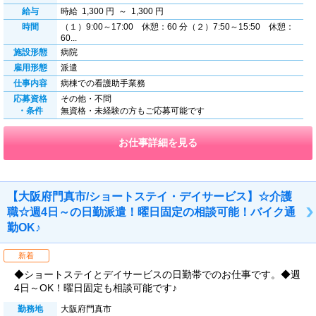
給与
時給 1,300 円 ～ 1,300 円
時間
（１）9:00～17:00 休憩：60 分（２）7:50～15:50 休憩：
60...
施設形態
病院
雇用形態
派遣
仕事内容
病棟での看護助手業務
応募資格
その他・不問
・条件
無資格・未経験の方もご応募可能です
お仕事詳細を見る
【大阪府門真市/ショートステイ・デイサービス】☆介護
職☆週4日～の日勤派遣！曜日固定の相談可能！バイク通
勤OK♪
新着
◆ショートステイとデイサービスの日勤帯でのお仕事です。◆週
4日～OK！曜日固定も相談可能です♪
勤務地
大阪府門真市