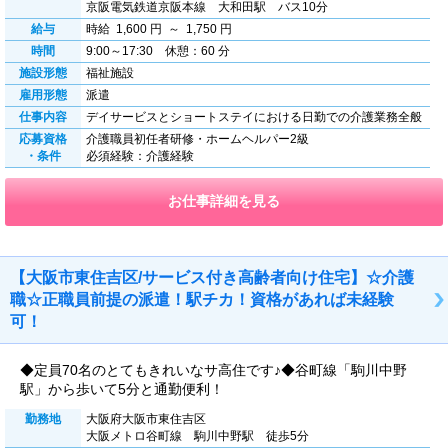
京阪電気鉄道京阪本線 大和田駅 バス10分
給与
時給 1,600 円 ～ 1,750 円
時間
9:00～17:30 休憩：60 分
施設形態
福祉施設
雇用形態
派遣
仕事内容
デイサービスとショートステイにおける日勤での介護業務全般
応募資格
介護職員初任者研修・ホームヘルパー2級
・条件
必須経験：介護経験
お仕事詳細を見る
【大阪市東住吉区/サービス付き高齢者向け住宅】☆介護
職☆正職員前提の派遣！駅チカ！資格があれば未経験
可！
◆定員70名のとてもきれいなサ高住です♪◆谷町線「駒川中野
駅」から歩いて5分と通勤便利！
勤務地
大阪府大阪市東住吉区
大阪メトロ谷町線 駒川中野駅 徒歩5分