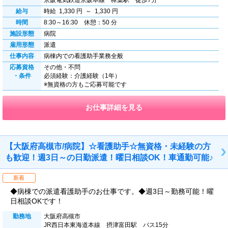
京阪電気鉄道京阪本線 樟葉駅 徒歩7分
給与
時給 1,330 円 ～ 1,330 円
時間
8:30～16:30 休憩：50 分
施設形態
病院
雇用形態
派遣
仕事内容
病棟内での看護助手業務全般
応募資格
その他・不問
・条件
必須経験：介護経験（1年）
※無資格の方もご応募可能です
お仕事詳細を見る
【大阪府高槻市/病院】☆看護助手☆無資格・未経験の方
も歓迎！週3日～の日勤派遣！曜日相談OK！車通勤可能♪
新着
◆病棟での派遣看護助手のお仕事です。◆週3日～勤務可能！曜
日相談OKです！
勤務地
大阪府高槻市
JR西日本東海道本線 摂津富田駅 バス15分