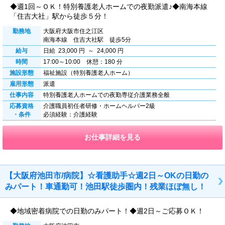
◆週1回～ＯＫ！特別養護老人ホームでの夜勤派遣♪◆南海本線
「住吉大社」駅から徒歩５分！
勤務地
大阪府大阪市住之江区
南海本線 住吉大社駅 徒歩5分
給与
日給 23,000 円 ～ 24,000 円
時間
17:00～10:00 休憩：180 分
施設形態
福祉施設（特別養護老人ホーム）
雇用形態
派遣
仕事内容
特別養護老人ホームでの夜勤専従介護業務全般
応募資格
介護職員初任者研修・ホームヘルパー2級
・条件
必須経験：介護経験
お仕事詳細を見る
【大阪府池田市/病院】☆看護助手☆週2日～OKの日勤の
みパート！車通勤可！池田駅徒歩圏内！残業ほぼ無し！
◆地域密着病院での日勤のみパート！◆週2日～ご応募ＯＫ！