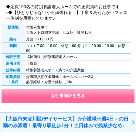
◆定員100名の特別養護老人ホームでの正職員のお仕事です
♪◆【ひとりじゃないから頑張れる！】丁寧＆あたたかいフォロ
ー体制を用意しています♪
勤務地
大阪府豊中市
大阪メトロ御堂筋線 江坂駅 徒歩15分
給与
月給 271,000 円
時間
（１）7:00～16:00 休憩：60 分（２）10:00～19:00 休憩：
60...
施設形態
福祉施設（特別養護老人ホーム）
雇用形態
正職員
仕事内容
特別養護老人ホーム内での介護業務
応募資格
介護職員初任者研修・ホームヘルパー2級
・条件
必須経験：介護の経験（1年）
お仕事詳細を見る
【大阪市東淀川区/デイサービス】☆介護職☆週4日～の日
勤のみ派遣！最寄り駅徒歩1分！土日休みで残業少なめ♪