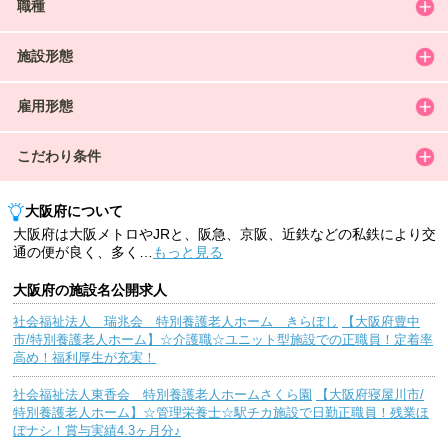
職種
施設形態
雇用形態
こだわり条件
大阪府について
大阪府は大阪メトロやJRと、阪急、京阪、近鉄などの私鉄により交
通の便が良く、多く
…
もっと見る
大阪府の施設名公開求人
社会福祉法人 瑞兆会 特別養護老人ホーム きらぼし
【大阪府豊中
市/特別養護老人ホーム】☆介護職☆ユニット型施設での正職員！定着率
高め！福利厚生が充実！
社会福祉法人東香会 特別養護老人ホームさくら園
【大阪府寝屋川市/
特別養護老人ホーム】☆管理栄養士☆駅チカ施設で日勤正職員！残業ほ
ぼナシ！賞与実績4.3ヶ月分♪