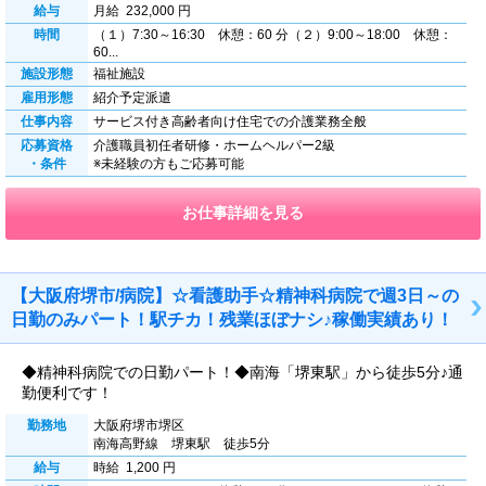
給与
月給 232,000 円
時間
（１）7:30～16:30 休憩：60 分（２）9:00～18:00 休憩：
60...
施設形態
福祉施設
雇用形態
紹介予定派遣
仕事内容
サービス付き高齢者向け住宅での介護業務全般
応募資格
介護職員初任者研修・ホームヘルパー2級
・条件
※未経験の方もご応募可能
お仕事詳細を見る
【大阪府堺市/病院】☆看護助手☆精神科病院で週3日～の
日勤のみパート！駅チカ！残業ほぼナシ♪稼働実績あり！
◆精神科病院での日勤パート！◆南海「堺東駅」から徒歩5分♪通
勤便利です！
勤務地
大阪府堺市堺区
南海高野線 堺東駅 徒歩5分
給与
時給 1,200 円