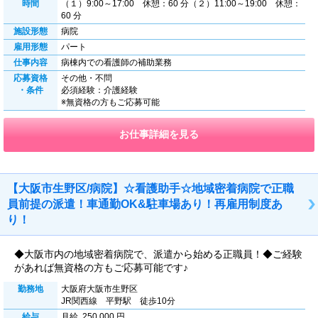
時間
（１）9:00～17:00 休憩：60 分（２）11:00～19:00 休憩：
60 分
施設形態
病院
雇用形態
パート
仕事内容
病棟内での看護師の補助業務
応募資格
その他・不問
・条件
必須経験：介護経験
※無資格の方もご応募可能
お仕事詳細を見る
【大阪市生野区/病院】☆看護助手☆地域密着病院で正職
員前提の派遣！車通勤OK&駐車場あり！再雇用制度あ
り！
◆大阪市内の地域密着病院で、派遣から始める正職員！◆ご経験
があれば無資格の方もご応募可能です♪
勤務地
大阪府大阪市生野区
JR関西線 平野駅 徒歩10分
給与
月給 250,000 円