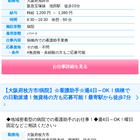
勤務地
大阪府池田市
阪急宝塚線 池田駅 徒歩10分
給与
時給 1,200 円 ～ 1,380 円
時間
8:30～16:30 休憩：60 分
施設形態
病院
雇用形態
パート
仕事内容
病棟内での看護助手業務
応募資格
その他・不問
・条件
※無資格・未経験の方もご応募可能
お仕事詳細を見る
【大阪府枚方市/病院】☆看護助手☆週4日～OK！病棟で
の日勤派遣！無資格の方も応募可能！最寄駅から徒歩7分
♪
◆地域密着型の病院での看護助手のお仕事！◆週4日～OK！曜日
固定などご相談ください♪
勤務地
大阪府枚方市