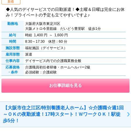
新着
◆人気のデイサービスでの日勤派遣！◆土曜＆日曜は完全にお休
み！プライベートの予定も立てやすいですよ♪
勤務地
大阪府大阪市東淀川区
大阪メトロ今里筋線 だいどう豊里駅 徒歩1分
給与
時給 1,400 円 ～ 1,600 円
時間
8:30～17:30 休憩：60 分
施設形態
福祉施設（デイサービス）
雇用形態
派遣
仕事内容
デイサービス内での介護職業務全般
応募資格
介護職員初任者研修・ホームヘルパー2級
・条件
必須経験：介護経験
お仕事詳細を見る
【大阪市住之江区/特別養護老人ホーム】☆介護職☆週1回
～ＯＫの夜勤派遣！17時スタート！ＷワークＯＫ！駅徒
歩5分！