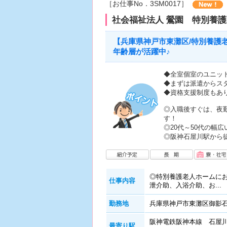
［お仕事No．3SM0017］
社会福祉法人 鶯園 特別養
【兵庫県神戸市東灘区/特別養護
年齢層が活躍中♪
◆全室個室のユニッ
◆まずは派遣からス
◆資格支援制度もあ
◎入職後すぐは、夜
す！
◎20代～50代の幅
◎阪神石屋川駅から徒
◎特別養護老人ホームに
仕事内容
泄介助、入浴介助、お...
勤務地
兵庫県神戸市東灘区御影石町1
阪神電鉄阪神本線 石屋
最寄り駅