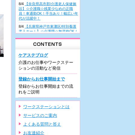
8/4
【奈良県高市郡/介護老人保健施
設】☆介護職☆残業少なめの正職
員！車通勤OK！手当あり！幅広い年
代が活躍中！
8/4
【兵庫県神戸市東灘区/特別養護
老人ホーム】☆介護職☆無資格OK！
正職員雇用前提の派遣！幅広い年齢
層が活躍中♪
8/4
【大阪府高槻市/病院】☆看護助
手☆無資格・未経験の方も歓迎！週
ケアステブログ
3日～の日勤派遣！曜日相談OK！車
介護のお仕事やワークステー
通勤可能♪
ションの活動など発信
8/3
【兵庫県尼崎市/有料老人ホー
ム】☆介護職☆住宅型施設での正職
登録からお仕事開始まで
員！駅チカ♪車通勤可！残業少なめ♪
登録からお仕事開始までの流
研修制度充実！
れをご説明
8/3
【兵庫県尼崎市/有料老人ホー
ム】☆介護職☆希少な夜勤専従での
正職員！車通勤可！駅近！資格があ
ワークステーションとは
れば未経験可♪
サービスのご案内
7/31
【大阪府堺市/デイケア】☆介護
職☆週3日～の日勤のみパート！車
よくある質問と答え
通勤OK・駐車場の利用可！残業ほぼ
ナシ！
お友達紹介