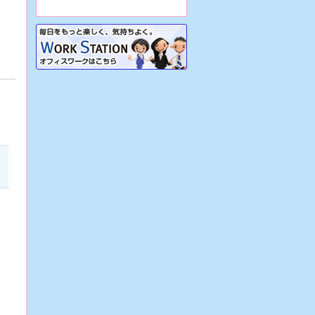
7/31
【大阪市生野区/病院】☆看護助
手☆地域密着病院で正職員前提の派
遣！車通勤OK&駐車場あり！再雇用
制度あり！
7/31
【大阪市生野区/病院】☆看護助
手☆週3日～の日勤のみパート♪車通
勤可・駐車場あり！実働7時間で残
業ほぼナシ♪
7/31
【大阪市生野区/病院】☆看護助
手☆地域密着病院での正職員！各種
手当あり♪定年65歳！残業少なめ！
無資格OK！
7/31
【大阪府堺市/病院】☆看護助手
☆精神科病院で週3日～の日勤のみ
パート！駅チカ！残業ほぼナシ♪稼働
実績あり！
7/31
【大阪市東住吉区/サービス付き
高齢者向け住宅】☆介護職☆正職員
前提の派遣！駅チカ！資格があれば
未経験可！
7/30
【兵庫県西宮市/特別養護老人ホ
ーム】☆介護職☆派遣から始める正
職員！車通勤OK！幅広い年齢層が活
躍中！