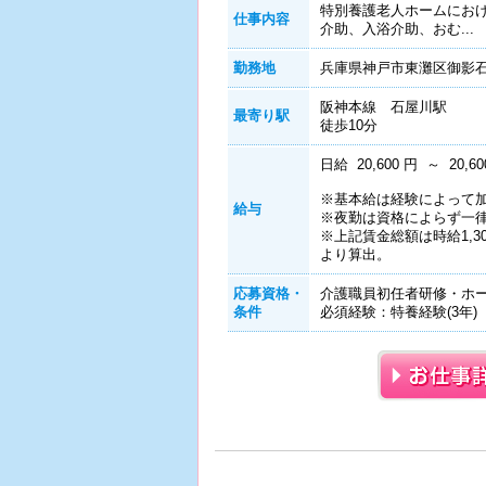
特別養護老人ホームにお
仕事内容
介助、入浴介助、おむ...
勤務地
兵庫県神戸市東灘区御影石町1
阪神本線 石屋川駅
最寄り駅
徒歩10分
日給 20,600 円 ～ 20,60
※基本給は経験によって
給与
※夜勤は資格によらず一律時
※上記賃金総額は時給1,30
より算出。
応募資格・
介護職員初任者研修・ホー
条件
必須経験：特養経験(3年)