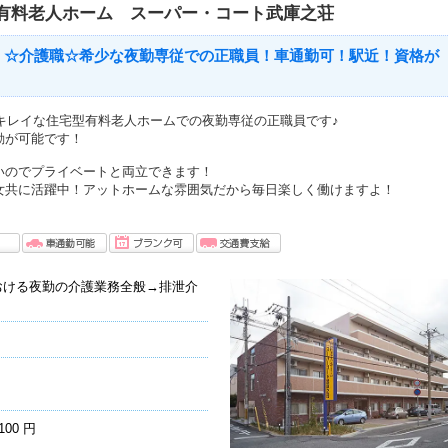
有料老人ホーム スーパー・コート武庫之荘
】☆介護職☆希少な夜勤専従での正職員！車通勤可！駅近！資格が
のキレイな住宅型有料老人ホームでの夜勤専従の正職員です♪
勤が可能です！
いのでプライベートと両立できます！
女共に活躍中！アットホームな雰囲気だから毎日楽しく働けますよ！
おける夜勤の介護業務全般→排泄介
100 円