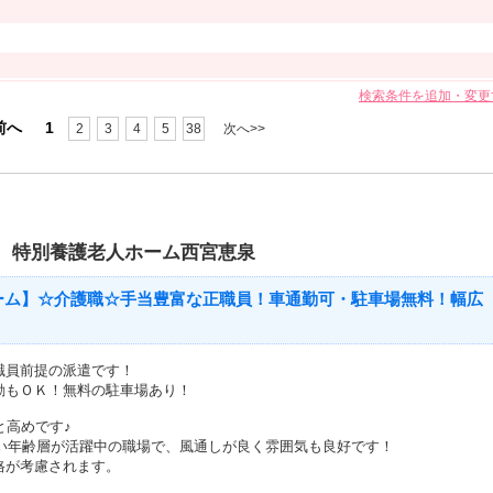
検索条件を追加・変更
前へ
1
2
3
4
5
38
次へ>>
 特別養護老人ホーム西宮恵泉
ーム】☆介護職☆手当豊富な正職員！車通勤可・駐車場無料！幅広
職員前提の派遣です！
勤もＯＫ！無料の駐車場あり！
と高めです♪
広い年齢層が活躍中の職場で、風通しが良く雰囲気も良好です！
格が考慮されます。