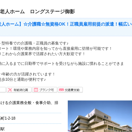
護老人ホーム ロングステージ御影
老人ホーム】☆介護職☆無資格OK！正職員雇用前提の派遣！幅広い
ト型特養での介護職・正職員の募集です♪
タート！環境や業務内容を知ってから直接雇用に切替が可能です！
りこれから介護業界で活躍されたい方大歓迎です！
勤に入るまでに日勤帯でサポートを受けながら施設に慣れることができま
広い年齢の方が活躍されています！
歩10分と通勤が便利です♪
おける介護業務全般・食事介助、排
-2-18
川駅