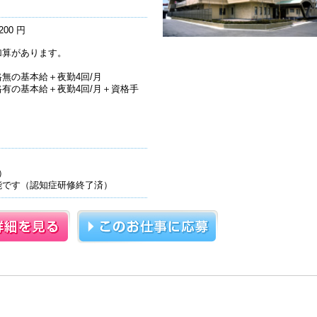
200 円
加算があります。
無の基本給＋夜勤4回/月
有の基本給＋夜勤4回/月＋資格手
】
）
能です（認知症研修終了済）