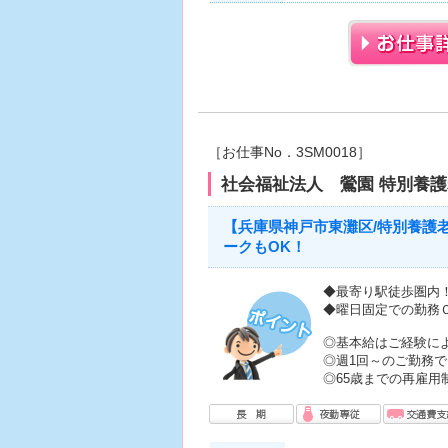
［お仕事No．3SM0018］
社会福祉法人 鶯園 特別養
【兵庫県神戸市東灘区/特別養護
ークもOK！
◆最寄り駅徒歩圏内
◆曜日固定での勤務
◎基本給はご経験に
◎週1回～のご勤務
◎65歳までの再雇用