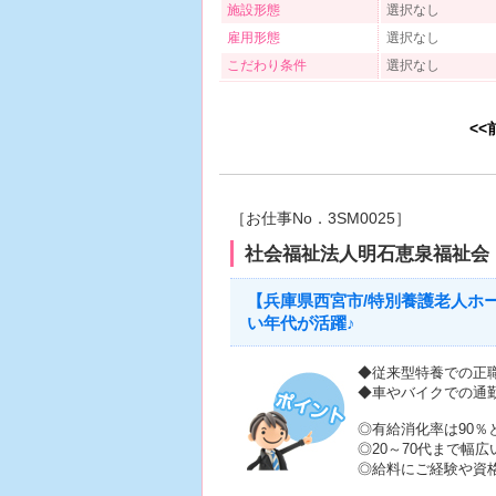
施設形態
選択なし
雇用形態
選択なし
こだわり条件
選択なし
<<
［お仕事No．3SM0025］
社会福祉法人明石恵泉福祉会
【兵庫県西宮市/特別養護老人ホ
い年代が活躍♪
◆従来型特養での正
◆車やバイクでの通
◎有給消化率は90％
◎20～70代まで幅
◎給料にご経験や資