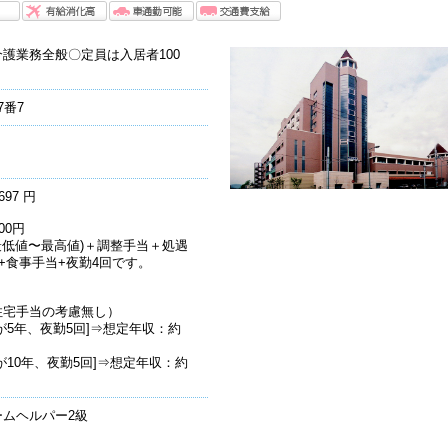
護業務全般〇定員は入居者100
7番7
697 円
00円
最低値〜最高値)＋調整手当＋処遇
+食事手当+夜勤4回です。
住宅手当の考慮無し）
が5年、夜勤5回]⇒想定年収：約
10年、夜勤5回]⇒想定年収：約
ムヘルパー2級