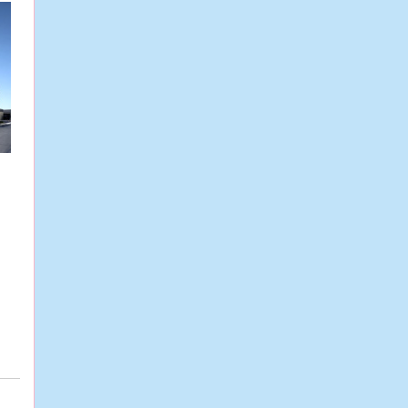
7/30
【兵庫県西宮市/特別養護老人ホ
ーム】☆介護職☆週3日～の日勤派
遣！早出or遅出固定！平日のみOK！
車通勤可♪
7/30
【兵庫県西宮市/特別養護老人ホ
ーム】☆介護職☆手当豊富な正職
員！車通勤可・駐車場無料！幅広い
年代が活躍♪
7/30
【大阪府池田市/病院】☆看護助
手☆急性期病院での正職員！石橋駅
徒歩5分♪手当や福利厚生が充実！託
児所あり！
7/29
【大阪市東成区/老人保健施設】
☆介護職☆入浴メインでの週3日～
の日勤のみ派遣！土日祝休み♪緑橋駅
徒歩5分！
7/29
【大阪府東大阪市/特別養護老人
ホーム】☆介護職☆週4日～OKの日
勤派遣！バイク通勤可能！男女とも
活躍中♪
7/29
【大阪市東住吉区/サービス付き
高齢者向け住宅】☆介護職☆駅チカ
の施設で週4日～OKの日勤派遣！自
立度高め♪