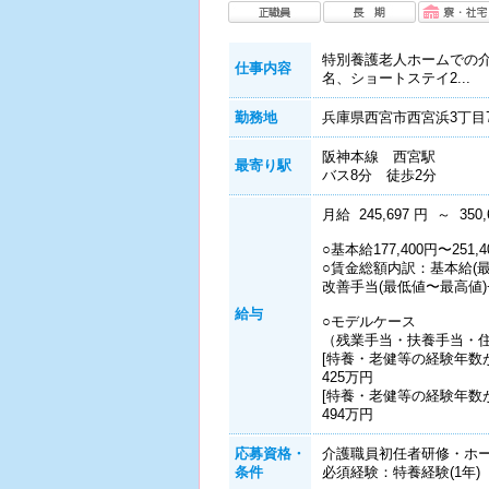
特別養護老人ホームでの介
仕事内容
名、ショートステイ2...
勤務地
兵庫県西宮市西宮浜3丁目
阪神本線 西宮駅
最寄り駅
バス8分 徒歩2分
月給 245,697 円 ～ 350,
○基本給177,400円〜251,4
○賃金総額内訳：基本給(
改善手当(最低値〜最高値)
給与
○モデルケース
（残業手当・扶養手当・
[特養・老健等の経験年数
425万円
[特養・老健等の経験年数が
494万円
応募資格・
介護職員初任者研修・ホー
条件
必須経験：特養経験(1年)