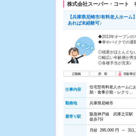
株式会社スーパー・コート 
【兵庫県尼崎市/有料老人ホーム
あれば未経験可♪
◆2013年オープン
◆車やバイクでの通
◎残業がほとんどな
◎幅広い年齢層が男
◎各種手当が充実♪
住宅型有料老人ホームに
仕事内容
助・食事介助・レクリ...
勤務地
兵庫県尼崎市
阪急神戸線 武庫之荘駅
最寄り駅
徒歩7分
月給 295,000 円 ～ 311,