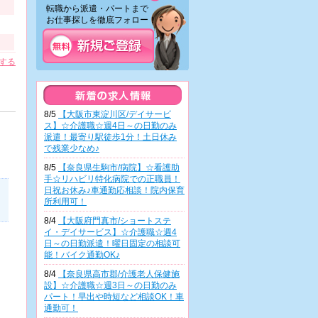
転職から派遣・パートまで
お仕事探しを徹底フォロー！
する
8/5
【大阪市東淀川区/デイサービ
ス】☆介護職☆週4日～の日勤のみ
派遣！最寄り駅徒歩1分！土日休み
で残業少なめ♪
8/5
【奈良県生駒市/病院】☆看護助
手☆リハビリ特化病院での正職員！
日祝お休み♪車通勤応相談！院内保育
所利用可！
8/4
【大阪府門真市/ショートステ
イ・デイサービス】☆介護職☆週4
日～の日勤派遣！曜日固定の相談可
能！バイク通勤OK♪
8/4
【奈良県高市郡/介護老人保健施
設】☆介護職☆週3日～の日勤のみ
パート！早出や時短など相談OK！車
通勤可！