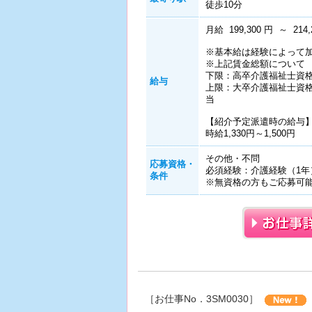
徒歩10分
月給 199,300 円 ～ 214,
※基本給は経験によって
※上記賃金総額について
下限：高卒介護福祉士資格
給与
上限：大卒介護福祉士資格
当
【紹介予定派遣時の給与
時給1,330円～1,500円
その他・不問
応募資格・
必須経験：介護経験（1年
条件
※無資格の方もご応募可
［お仕事No．3SM0030］