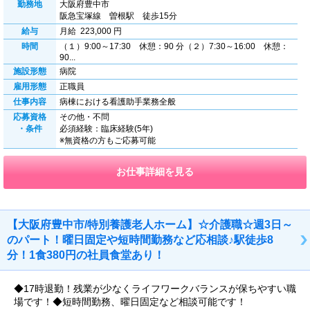
勤務地
大阪府豊中市
阪急宝塚線 曽根駅 徒歩15分
給与
月給 223,000 円
時間
（１）9:00～17:30 休憩：90 分（２）7:30～16:00 休憩：
90...
施設形態
病院
雇用形態
正職員
仕事内容
病棟における看護助手業務全般
応募資格
その他・不問
・条件
必須経験：臨床経験(5年)
※無資格の方もご応募可能
お仕事詳細を見る
【大阪府豊中市/特別養護老人ホーム】☆介護職☆週3日～
のパート！曜日固定や短時間勤務など応相談♪駅徒歩8
分！1食380円の社員食堂あり！
◆17時退勤！残業が少なくライフワークバランスが保ちやすい職
場です！◆短時間勤務、曜日固定など相談可能です！