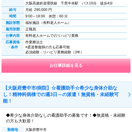
大阪高速鉄道環状線 千里中央駅 バス10分 徒歩4分
給与
月給 290,000 円
時間
9:00～18:00 休憩：60 分
施設形態
福祉施設（有料老人ホーム）
雇用形態
正職員
仕事内容
有料老人ホームでのリハビリ業務
応募資格
作業療法士
・条件
※柔道整復師の方も応募可能
必須経験：リハビリ業務経験（3年）
お仕事詳細を見る
【大阪府豊中市/病院】☆看護助手☆希少な身体介助な
し！精神科病棟での週3日～の派遣！無資格・未経験可
能！
◆希少な身体介助なしの看護助手の募集です！◆無資格・未経験
の方も大歓迎！
勤務地
大阪府豊中市