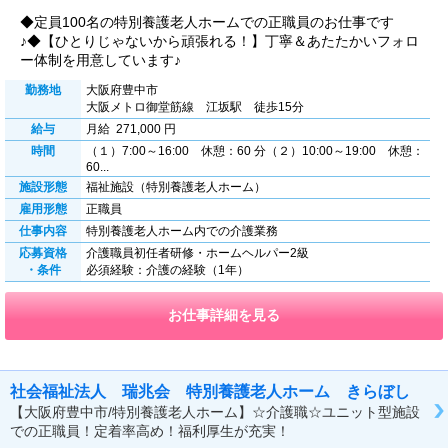
◆定員100名の特別養護老人ホームでの正職員のお仕事です
♪◆【ひとりじゃないから頑張れる！】丁寧＆あたたかいフォロ
ー体制を用意しています♪
勤務地
大阪府豊中市
大阪メトロ御堂筋線 江坂駅 徒歩15分
給与
月給 271,000 円
時間
（１）7:00～16:00 休憩：60 分（２）10:00～19:00 休憩：
60...
施設形態
福祉施設（特別養護老人ホーム）
雇用形態
正職員
仕事内容
特別養護老人ホーム内での介護業務
応募資格
介護職員初任者研修・ホームヘルパー2級
・条件
必須経験：介護の経験（1年）
お仕事詳細を見る
社会福祉法人 瑞兆会 特別養護老人ホーム きらぼし
【大阪府豊中市/特別養護老人ホーム】☆介護職☆ユニット型施設
での正職員！定着率高め！福利厚生が充実！