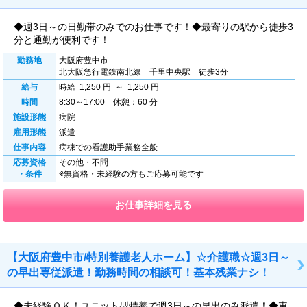
◆週3日～の日勤帯のみでのお仕事です！◆最寄りの駅から徒歩3
分と通勤が便利です！
勤務地
大阪府豊中市
北大阪急行電鉄南北線 千里中央駅 徒歩3分
給与
時給 1,250 円 ～ 1,250 円
時間
8:30～17:00 休憩：60 分
施設形態
病院
雇用形態
派遣
仕事内容
病棟での看護助手業務全般
応募資格
その他・不問
・条件
※無資格・未経験の方もご応募可能です
お仕事詳細を見る
【大阪府豊中市/特別養護老人ホーム】☆介護職☆週3日～
の早出専従派遣！勤務時間の相談可！基本残業ナシ！
◆未経験ＯＫ！ユニット型特養で週3日～の早出のみ派遣！◆車