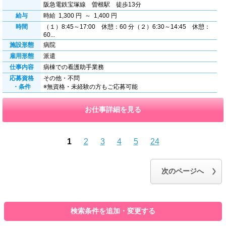
阪急電鉄宝塚線 曽根駅 徒歩13分
給与
時給 1,300 円 ～ 1,400 円
時間
（１）8:45～17:00 休憩：60 分（２）6:30～14:45 休憩：
60...
施設形態
病院
雇用形態
派遣
仕事内容
病棟での看護助手業務
応募資格
その他・不問
・条件
※無資格・未経験の方もご応募可能
お仕事詳細を見る
1
2
3
4
5
24
前のページへ
次のページへ
検索条件を追加・変更する