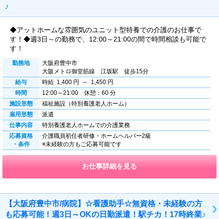
♪
◆アットホームな雰囲気のユニット型特養での介護のお仕事で
す！◆週3日～の勤務で、12:00～21:00の間で時間相談も可能で
す！
勤務地
大阪府豊中市
大阪メトロ御堂筋線 江坂駅 徒歩15分
給与
時給 1,400 円 ～ 1,450 円
時間
12:00～21:00 休憩：60 分
施設形態
福祉施設（特別養護老人ホーム）
雇用形態
派遣
仕事内容
特別養護老人ホームでの介護業務
応募資格
介護職員初任者研修・ホームヘルパー2級
・条件
※未経験の方もご応募可能です
お仕事詳細を見る
【大阪府豊中市/病院】☆看護助手☆無資格・未経験の方
も応募可能！週3日～OKの日勤派遣！駅チカ！17時終業♪