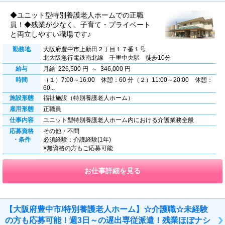
◆ユニット型特別養護老人ホームでの正職
員！◆残業が少なく、子育て・プライベート
と両立しやすい職場です♪
勤務地
大阪府豊中市上新田２丁目１７番１号
北大阪急行電鉄南北線 千里中央駅 徒歩10分
給与
月給 226,500 円 ～ 346,000 円
時間
（１）7:00～16:00 休憩：60 分（２）11:00～20:00 休憩：
60...
施設形態
福祉施設（特別養護老人ホーム）
雇用形態
正職員
仕事内容
ユニット型特別養護老人ホーム内における介護業務全般
応募資格
その他・不問
・条件
必須経験：介護経験(1年)
※無資格の方もご応募可能
お仕事詳細を見る
【大阪府豊中市/特別養護老人ホーム】☆介護職☆未経験
の方も応募可能！週3日～の遅出専従派遣！残業ほぼナシ