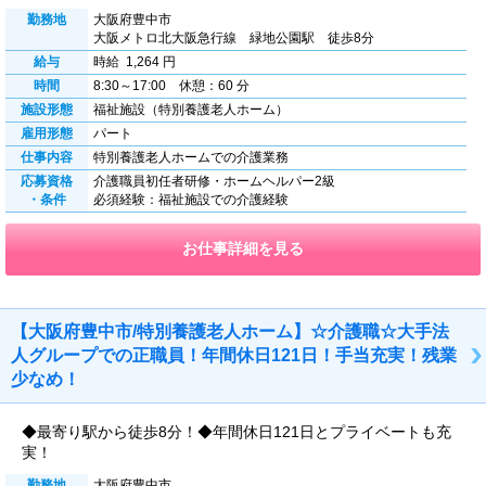
勤務地
大阪府豊中市
大阪メトロ北大阪急行線 緑地公園駅 徒歩8分
給与
時給 1,264 円
時間
8:30～17:00 休憩：60 分
施設形態
福祉施設（特別養護老人ホーム）
雇用形態
パート
仕事内容
特別養護老人ホームでの介護業務
応募資格
介護職員初任者研修・ホームヘルパー2級
・条件
必須経験：福祉施設での介護経験
お仕事詳細を見る
【大阪府豊中市/特別養護老人ホーム】☆介護職☆大手法
人グループでの正職員！年間休日121日！手当充実！残業
少なめ！
◆最寄り駅から徒歩8分！◆年間休日121日とプライベートも充
実！
勤務地
大阪府豊中市