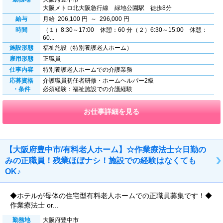
大阪メトロ北大阪急行線 緑地公園駅 徒歩8分
給与
月給 206,100 円 ～ 296,000 円
時間
（１）8:30～17:00 休憩：60 分（２）6:30～15:00 休憩：
60...
施設形態
福祉施設（特別養護老人ホーム）
雇用形態
正職員
仕事内容
特別養護老人ホームでの介護業務
応募資格
介護職員初任者研修・ホームヘルパー2級
・条件
必須経験：福祉施設での介護経験
お仕事詳細を見る
【大阪府豊中市/有料老人ホーム】☆作業療法士☆日勤の
みの正職員！残業ほぼナシ！施設での経験はなくても
OK♪
◆ホテルが母体の住宅型有料老人ホームでの正職員募集です！◆
作業療法士 or...
勤務地
大阪府豊中市