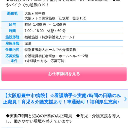
やバイクでの通勤ＯＫ！
勤務地
大阪府豊中市
大阪メトロ御堂筋線 江坂駅 徒歩15分
給与
時給 1,400 円 ～ 1,450 円
時間
7:00～16:00 休憩：60 分
施設形態
福祉施設（特別養護老人ホーム）
雇用形態
派遣
仕事内容
特別養護老人ホームでの介護業務
応募資格
介護職員初任者研修・ホームヘルパー2級
・条件
※未経験の方もご応募可能
お仕事詳細を見る
【大阪府豊中市/病院】☆看護助手☆実働7時間の日勤のみ
正職員！育児＆介護支援あり！車通勤可！福利厚生充実♪
◆実働7時間と短めの日勤のみ正職員！◆育児・介護支援を導入
し、働きやすい環境を整えています♪