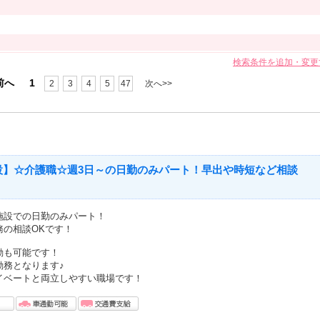
検索条件を追加・変更
前へ
1
2
3
4
5
47
次へ>>
設】☆介護職☆週3日～の日勤のみパート！早出や時短など相談
施設での日勤のみパート！
務の相談OKです！
勤も可能です！
勤務となります♪
イベートと両立しやすい職場です！