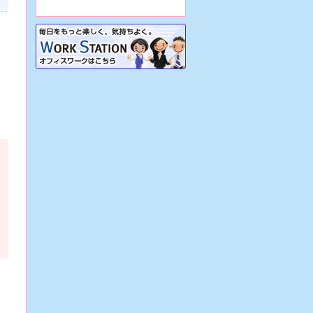
7/31
【大阪市生野区/病院】☆看護助
手☆地域密着病院で正職員前提の派
遣！車通勤OK&駐車場あり！再雇用
制度あり！
7/31
【大阪市生野区/病院】☆看護助
手☆週3日～の日勤のみパート♪車通
勤可・駐車場あり！実働7時間で残
業ほぼナシ♪
7/31
【大阪市生野区/病院】☆看護助
手☆地域密着病院での正職員！各種
手当あり♪定年65歳！残業少なめ！
無資格OK！
7/31
【大阪府堺市/病院】☆看護助手
☆精神科病院で週3日～の日勤のみ
パート！駅チカ！残業ほぼナシ♪稼働
実績あり！
7/31
【大阪市東住吉区/サービス付き
高齢者向け住宅】☆介護職☆正職員
前提の派遣！駅チカ！資格があれば
未経験可！
7/30
【兵庫県西宮市/特別養護老人ホ
ーム】☆介護職☆派遣から始める正
職員！車通勤OK！幅広い年齢層が活
躍中！