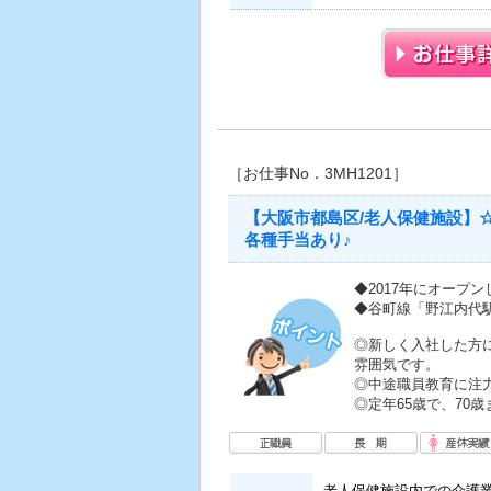
［お仕事No．3MH1201］
【大阪市都島区/老人保健施設】
各種手当あり♪
◆2017年にオープ
◆谷町線「野江内代
◎新しく入社した方
雰囲気です。
◎中途職員教育に注
◎定年65歳で、70
老人保健施設内での介護