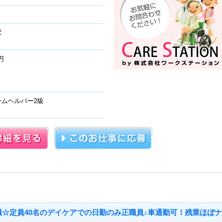
駅
円
ムヘルパー2級
職☆定員40名のデイケアでの日勤のみ正職員♪車通勤可！残業ほぼナ