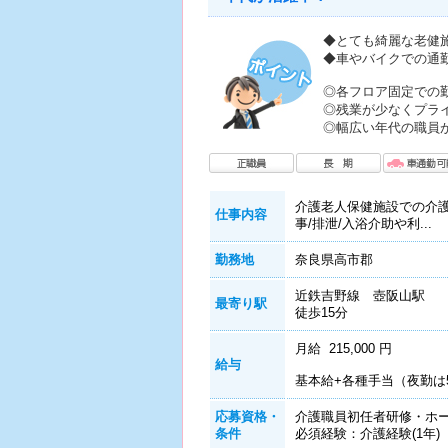
◆とても綺麗な老健
◆車やバイクでの通勤
◎各フロア固定での
◎残業が少なくプラ
◎幅広い年代の職員
介護老人保健施設での介
仕事内容
事/排泄/入浴介助や利...
勤務地
奈良県高市郡
近鉄吉野線 壺阪山駅
最寄り駅
徒歩15分
月給 215,000 円
給与
基本給+各種手当（夜勤は
応募資格・
介護職員初任者研修・ホー
条件
必須経験：介護経験(1年)