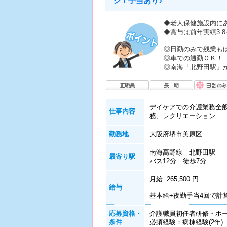
シ！手当あり♪
◆老人保健施設内に
◆賞与は前年実績3.
◎日勤のみで残業も
◎車での通勤ＯＫ！
◎南海「北野田駅」
デイケアでの介護業務全
仕事内容
務、レクリエーション...
勤務地
大阪府堺市美原区
南海高野線 北野田駅
最寄り駅
バス12分 徒歩7分
月給 265,500 円
給与
基本給+夜勤手当4回で計
応募資格・
介護職員初任者研修・ホー
条件
必須経験：病棟経験(2年)