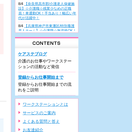
8/4
【奈良県高市郡/介護老人保健施
設】☆介護職☆残業少なめの正職
員！車通勤OK！手当あり！幅広い年
代が活躍中！
8/4
【兵庫県神戸市東灘区/特別養護
老人ホーム】☆介護職☆無資格OK！
正職員雇用前提の派遣！幅広い年齢
層が活躍中♪
8/4
【大阪府高槻市/病院】☆看護助
手☆無資格・未経験の方も歓迎！週
ケアステブログ
3日～の日勤派遣！曜日相談OK！車
介護のお仕事やワークステー
通勤可能♪
ションの活動など発信
8/3
【兵庫県尼崎市/有料老人ホー
ム】☆介護職☆住宅型施設での正職
登録からお仕事開始まで
員！駅チカ♪車通勤可！残業少なめ♪
登録からお仕事開始までの流
研修制度充実！
れをご説明
8/3
【兵庫県尼崎市/有料老人ホー
ム】☆介護職☆希少な夜勤専従での
正職員！車通勤可！駅近！資格があ
ワークステーションとは
れば未経験可♪
サービスのご案内
7/31
【大阪府堺市/デイケア】☆介護
職☆週3日～の日勤のみパート！車
よくある質問と答え
通勤OK・駐車場の利用可！残業ほぼ
ナシ！
お友達紹介