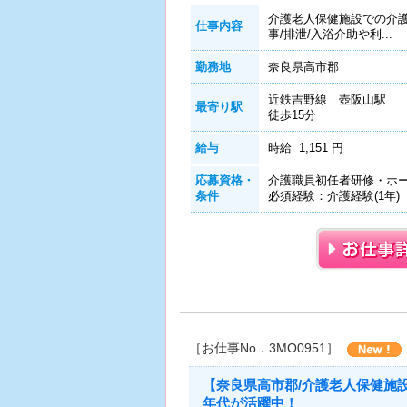
介護老人保健施設での介
仕事内容
事/排泄/入浴介助や利...
勤務地
奈良県高市郡
近鉄吉野線 壺阪山駅
最寄り駅
徒歩15分
給与
時給 1,151 円
応募資格・
介護職員初任者研修・ホー
条件
必須経験：介護経験(1年)
［お仕事No．3MO0951］
【奈良県高市郡/介護老人保健施
年代が活躍中！