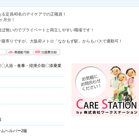
ある定員40名のデイケアでの正職員！
8ヶ月分！
ほぼ無いのでプライベートと両立しやすい職場です！
が最寄りですが、大阪府メトロ「なかもず駅」からもバスで通勤可！
般〇入浴・食事・排泄介助〇添乗業
算
ムヘルパー2級