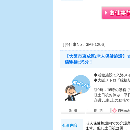
［お仕事No．3MH1206］
【大阪市東成区/老人保健施設】
橋駅徒歩5分！
◆老健施設で入浴メ
◆大阪メトロ「緑橋
◎9時～16時の勤務
◎土日祝お休み！平
◎週3日以上の勤務で
老人保健施設内での介護
仕事内容
ます。但し土日祝は風...