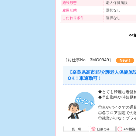
施設形態
老人保健施設
雇用形態
選択なし
こだわり条件
選択なし
<<
［お仕事No．3MO0949］
【奈良県高市郡/介護老人保健施
OK！車通勤可！
◆とても綺麗な老健
◆早出勤務や時短勤
◎車やバイクでの通
◎各フロア固定での
◎残業が少なくプラ