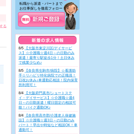
転職から派遣・パートまで
お仕事探しを徹底フォロー！
する
8/5
【大阪市東淀川区/デイサービ
ス】☆介護職☆週4日～の日勤のみ
派遣！最寄り駅徒歩1分！土日休み
で残業少なめ♪
8/5
【奈良県生駒市/病院】☆看護助
手☆リハビリ特化病院での正職員！
日祝お休み♪車通勤応相談！院内保育
所利用可！
8/4
【大阪府門真市/ショートステ
イ・デイサービス】☆介護職☆週4
日～の日勤派遣！曜日固定の相談可
能！バイク通勤OK♪
8/4
【奈良県高市郡/介護老人保健施
設】☆介護職☆週3日～の日勤のみ
パート！早出や時短など相談OK！車
通勤可！