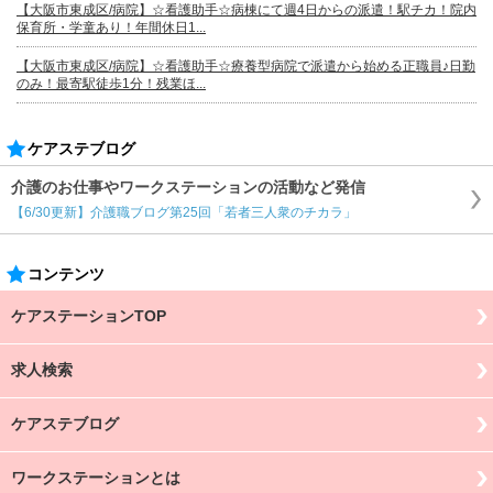
【大阪市東成区/病院】☆看護助手☆病棟にて週4日からの派遣！駅チカ！院内
保育所・学童あり！年間休日1...
【大阪市東成区/病院】☆看護助手☆療養型病院で派遣から始める正職員♪日勤
のみ！最寄駅徒歩1分！残業ほ...
ケアステブログ
介護のお仕事やワークステーションの活動など発信
【6/30更新】介護職ブログ第25回「若者三人衆のチカラ」
コンテンツ
ケアステーションTOP
求人検索
ケアステブログ
ワークステーションとは