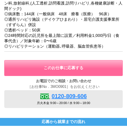
ン科,放射線科,(人工透析,訪問看護,訪問リハビリ,各種健康診断・人
間ドック)
◎病床数：144床（一般病床 48床 療養（医療） 96床）
◎通所リハビリ施設（デイケアひまわり）・居宅介護支援事業所
（すずらん）併設
◎透析ベッド：50床
◎24時間対応の託児所を最上階に設置／利用料金1,000円/日（食
事代含）／対象年齢：0〜6歳
◎リハビリテーション（運動器､呼吸器、脳血管疾患等）
このお仕事に応募する
お電話でのご相談・お問い合わせ
［お仕事No．3MO0901］をお伝えください
0120-809-606
月火木金 9:00～20:00 / 水 9:00～18:00
応募から就業までの流れ