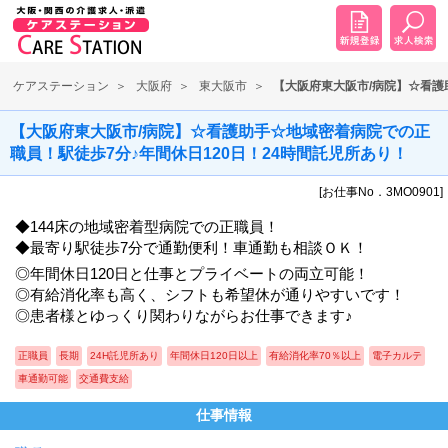
ケアステーション
大阪府
東大阪市
【大阪府東大阪市/病院】☆看護
【大阪府東大阪市/病院】☆看護助手☆地域密着病院での正
職員！駅徒歩7分♪年間休日120日！24時間託児所あり！
[お仕事No．3MO0901]
◆144床の地域密着型病院での正職員！
◆最寄り駅徒歩7分で通勤便利！車通勤も相談ＯＫ！
◎年間休日120日と仕事とプライベートの両立可能！
◎有給消化率も高く、シフトも希望休が通りやすいです！
◎患者様とゆっくり関わりながらお仕事できます♪
正職員
長期
24H託児所あり
年間休日120日以上
有給消化率70％以上
電子カルテ
車通勤可能
交通費支給
仕事情報