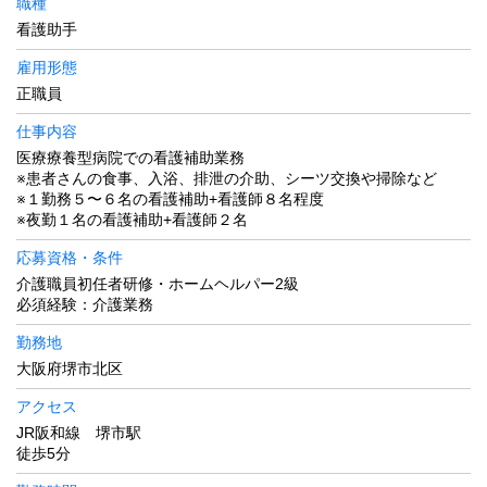
職種
看護助手
雇用形態
正職員
仕事内容
医療療養型病院での看護補助業務
※患者さんの食事、入浴、排泄の介助、シーツ交換や掃除など
※１勤務５〜６名の看護補助+看護師８名程度
※夜勤１名の看護補助+看護師２名
応募資格・条件
介護職員初任者研修・ホームヘルパー2級
必須経験：介護業務
勤務地
大阪府堺市北区
アクセス
JR阪和線 堺市駅
徒歩5分