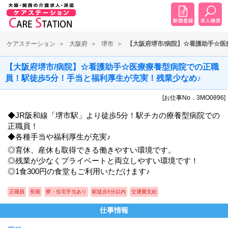
ケアステーション
大阪府
堺市
【大阪府堺市/病院】☆看護助手☆医
【大阪府堺市/病院】☆看護助手☆医療療養型病院での正職
員！駅徒歩5分！手当と福利厚生が充実！残業少なめ♪
[お仕事No．3MO0896]
◆JR阪和線「堺市駅」より徒歩5分！駅チカの療養型病院での
正職員！
◆各種手当や福利厚生が充実♪
◎育休、産休も取得できる働きやすい環境です。
◎残業が少なくプライベートと両立しやすい環境です！
◎1食300円の食堂もご利用いただけます♪
正職員
長期
寮・住宅手当あり
駅徒歩5分以内
交通費支給
仕事情報