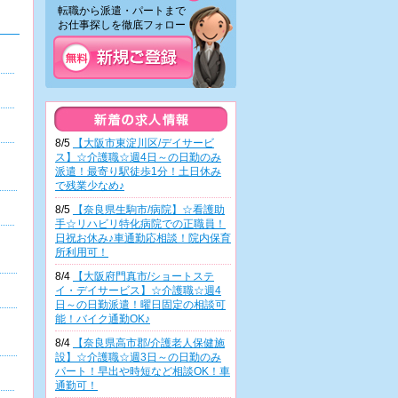
転職から派遣・パートまで
お仕事探しを徹底フォロー！
8/5
【大阪市東淀川区/デイサービ
ス】☆介護職☆週4日～の日勤のみ
派遣！最寄り駅徒歩1分！土日休み
で残業少なめ♪
8/5
【奈良県生駒市/病院】☆看護助
手☆リハビリ特化病院での正職員！
日祝お休み♪車通勤応相談！院内保育
所利用可！
8/4
【大阪府門真市/ショートステ
イ・デイサービス】☆介護職☆週4
日～の日勤派遣！曜日固定の相談可
能！バイク通勤OK♪
8/4
【奈良県高市郡/介護老人保健施
設】☆介護職☆週3日～の日勤のみ
パート！早出や時短など相談OK！車
通勤可！