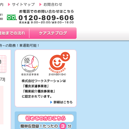
0時～の勤務！車通勤可能！
勤
73]