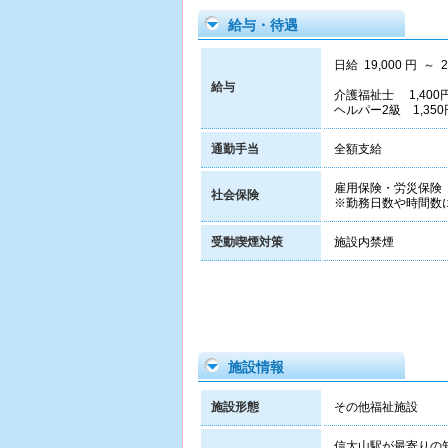
給与・待遇
日給 19,000 円 ～ 2
給与
介護福祉士 1,400円
ヘルパー2級 1,350
通勤手当
全額支給
雇用保険・労災保険
社会保険
※勤務日数や時間数
受動喫煙対策
施設内禁煙
施設情報
施設形態
その他福祉施設
信太山駅が最寄りの