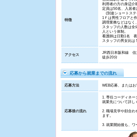
利用者の方の身辺介
定員は50名、入居者
(別途ショートステイ
1Ｆは男性フロアと
特徴
調理業務などはなく
スタッフの人数は全体
人という体制。
看護師は日勤1名 
スタッフの男女比は 
JR西日本阪和線 信
アクセス
徒歩20分
応募から就業までの流れ
応募方法
WEB応募、またはお電
1. 専任コーディ
就業先について詳し
応募後の流れ
2. 職場見学や顔
ます。
3. 就業開始後も