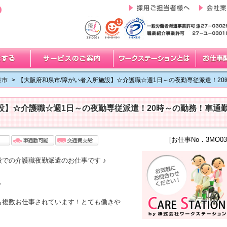
泉市
>
【大阪府和泉市/障がい者入所施設】☆介護職☆週1日～の夜勤専従派遣！2
設】☆介護職☆週1日～の夜勤専従派遣！20時～の勤務！車通
[お仕事No．3MO03
での介護職夜勤派遣のお仕事です ♪
♪
も複数お仕事されています！とても働きや