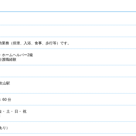
助業務（排泄、入浴、食事、歩行等）です。
・ホームヘルパー2級
介護職経験
太山駅
：60 分
金・ 土・ 日・ 祝
制
あり）