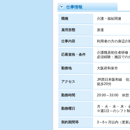
仕事情報
職種
介護・福祉関連
雇用形態
派遣
仕事内容
利用者の方の身辺介
介護職員初任者研修
応募資格・条件
必須経験：施設での
勤務地
大阪府和泉市
JR西日本阪和線 信
アクセス
徒歩20分
勤務時間
20:00～33:00 休憩
月・ 火・ 水・ 木・ 
勤務曜日
※週1日～のシフト
契約期間等
3～6ヶ月以内（更新