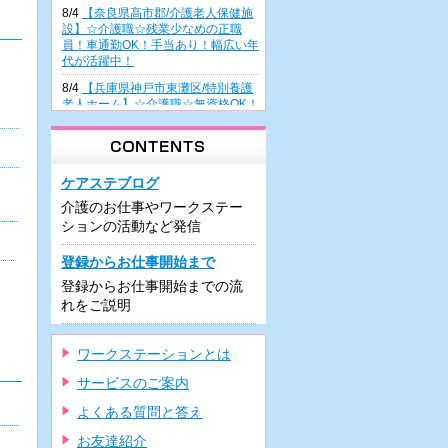
8/4
【奈良県高市郡/介護老人保健施
設】☆介護職☆残業少なめの正職
員！車通勤OK！手当あり！幅広い年
代が活躍中！
8/4
【兵庫県神戸市東灘区/特別養護
老人ホーム】☆介護職☆無資格OK！
正職員雇用前提の派遣！幅広い年齢
層が活躍中♪
8/4
【大阪府高槻市/病院】☆看護助
手☆無資格・未経験の方も歓迎！週
ケアステブログ
3日～の日勤派遣！曜日相談OK！車
介護のお仕事やワークステー
通勤可能♪
ションの活動など発信
8/3
【兵庫県尼崎市/有料老人ホー
ム】☆介護職☆住宅型施設での正職
登録からお仕事開始まで
員！駅チカ♪車通勤可！残業少なめ♪
登録からお仕事開始までの流
研修制度充実！
れをご説明
8/3
【兵庫県尼崎市/有料老人ホー
ム】☆介護職☆希少な夜勤専従での
正職員！車通勤可！駅近！資格があ
ワークステーションとは
れば未経験可♪
サービスのご案内
7/31
【大阪府堺市/デイケア】☆介護
職☆週3日～の日勤のみパート！車
よくある質問と答え
通勤OK・駐車場の利用可！残業ほぼ
ナシ！
お友達紹介