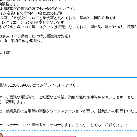
助業務です。
はほぼ知的の障害の方で40〜50代が多いです。
が定員6名で平均2〜3名程度の利用)
作業室、2Ｆが女性フロアと集会室と別れており、基本的に同性介助です。
、レクリエーションの頻度も少ないです。
で37名、各フロア毎にスタッフは固定になっており、早出6人 遅出3〜4人 夜勤3
夜勤0人（※役職者または時に看護師が対応）
5：5 平均年齢は40歳位。
太山駅
話(0120-809-606)にてお問い合わせください。
ネーターが面談や電話等で、ご経歴やご希望、勤務可能な条件等をお伺いします。また
くご説明します。
合わせ、就業条件の交渉等の調整をワークステーションが行い、就業先への同行もいた
、ワークステーションの担当者がフォローします。どんなことでもご相談ください。