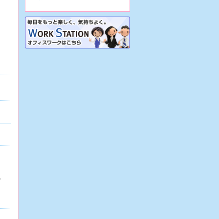
7/31
【大阪市生野区/病院】☆看護助
手☆地域密着病院で正職員前提の派
遣！車通勤OK&駐車場あり！再雇用
制度あり！
7/31
【大阪市生野区/病院】☆看護助
手☆週3日～の日勤のみパート♪車通
勤可・駐車場あり！実働7時間で残
業ほぼナシ♪
7/31
【大阪市生野区/病院】☆看護助
手☆地域密着病院での正職員！各種
手当あり♪定年65歳！残業少なめ！
無資格OK！
7/31
【大阪府堺市/病院】☆看護助手
☆精神科病院で週3日～の日勤のみ
パート！駅チカ！残業ほぼナシ♪稼働
実績あり！
7/31
【大阪市東住吉区/サービス付き
、
高齢者向け住宅】☆介護職☆正職員
前提の派遣！駅チカ！資格があれば
し
未経験可！
7/30
【兵庫県西宮市/特別養護老人ホ
ーム】☆介護職☆派遣から始める正
職員！車通勤OK！幅広い年齢層が活
躍中！