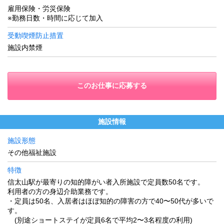
雇用保険・労災保険
※勤務日数・時間に応じて加入
受動喫煙防止措置
施設内禁煙
このお仕事に応募する
施設情報
施設形態
その他福祉施設
特徴
信太山駅が最寄りの知的障がい者入所施設で定員数50名です。
利用者の方の身辺介助業務です。
・定員は50名、入居者はほぼ知的の障害の方で40〜50代が多いで
す。
(別途ショートステイが定員6名で平均2〜3名程度の利用)