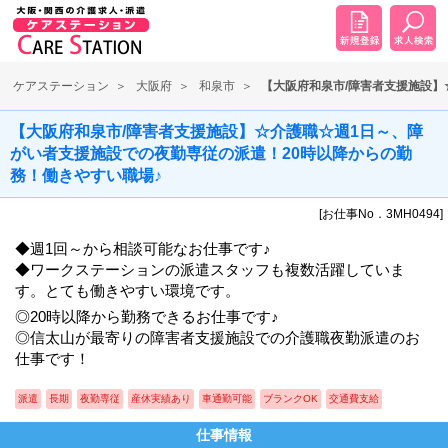
ケアステーション
大阪府
和泉市
【大阪府和泉市/障害者支援施設】
【大阪府和泉市/障害者支援施設】☆介護職☆週1日～、障
がい者支援施設での夜勤専従の派遣！20時以降からの勤
務！働きやすい職場♪
[お仕事No．3MH0494]
◆週1回～から相談可能なお仕事です♪
◆ワークステーションの派遣スタッフも複数活躍していま
す。とても働きやすい環境です。
◎20時以降から勤務できるお仕事です♪
◎信太山が最寄りの障害者支援施設での介護職夜勤派遣のお
仕事です！
派遣
長期
夜勤専従
産休実績あり
車通勤可能
ブランクOK
交通費支給
仕事情報