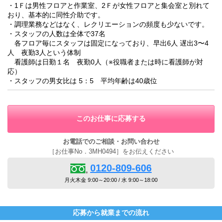
・1Ｆは男性フロアと作業室、2Ｆが女性フロアと集会室と別れて
おり、基本的に同性介助です。
・調理業務などはなく、レクリエーションの頻度も少ないです。
・スタッフの人数は全体で37名
各フロア毎にスタッフは固定になっており、早出6人 遅出3〜4
人 夜勤3人という体制
看護師は日勤１名 夜勤0人（※役職者または時に看護師が対
応）
・スタッフの男女比は 5：5 平均年齢は40歳位
このお仕事に応募する
お電話でのご相談・お問い合わせ
［お仕事No．3MH0494］をお伝えください
0120-809-606
月火木金 9:00～20:00 / 水 9:00～18:00
応募から就業までの流れ