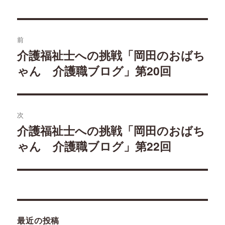
リ
ー
投
前
稿
介護福祉士への挑戦「岡田のおばち
過
ゃん 介護職ブログ」第20回
去
ナ
の
ビ
投
稿:
ゲ
次
介護福祉士への挑戦「岡田のおばち
次
ー
ゃん 介護職ブログ」第22回
の
シ
投
稿:
ョ
ン
最近の投稿