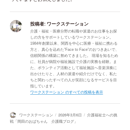
投稿者:
ワークステーション
介護・福祉・医療分野の転職や派遣のお仕事をお探
しの方をサポートしているワークステーション。
1984年創業以来、関西を中心に医療・福祉に携わる
方と、真心を込めた”Face to Face”のおつきあいで、
信頼関係の構築に努めてきました。 現場を知るため
に、社員が病院や福祉施設で介護の実務を経験。ま
た、ボランティア活動として福祉施設へ音楽演奏に
出かけたりと、人材の派遣や紹介だけでなく、私た
ちと関わったすべての人が笑顔になるサービスを目
指しています。
ワークステーション のすべての投稿を表示
投
ワークステーション
投
2026年3月6日
カ
介護福祉士への挑
稿
稿
テ
戦「岡田のおばちゃん 介護職ブログ」
者
日:
ゴ