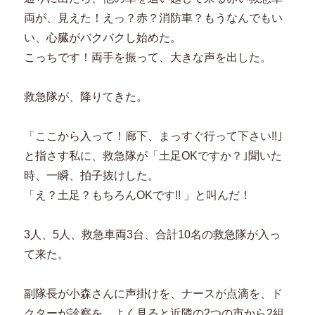
両が、見えた！えっ？赤？消防車？もうなんでもい
い、心臓がバクバクし始めた。
こっちです！両手を振って、大きな声を出した。
救急隊が、降りてきた。
「ここから入って！廊下、まっすぐ行って下さい!!｣
と指さす私に、救急隊が「土足OKですか？｣聞いた
時、一瞬、拍子抜けした。
「え？土足？もちろんOKです!! 」と叫んだ！
3人、5人、救急車両3台、合計10名の救急隊が入っ
て来た。
副隊長が小森さんに声掛けを、ナースが点滴を、ド
クターが診察を、よく見ると近隣の2つの市から2組