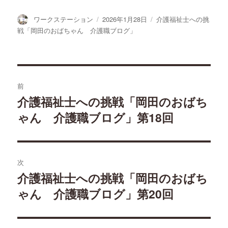
投
ワークステーション
投
2026年1月28日
カ
介護福祉士への挑
稿
稿
テ
戦「岡田のおばちゃん 介護職ブログ」
者
日:
ゴ
リ
ー
投
前
稿
介護福祉士への挑戦「岡田のおばち
過
ゃん 介護職ブログ」第18回
去
ナ
の
ビ
投
稿:
ゲ
次
介護福祉士への挑戦「岡田のおばち
次
ー
ゃん 介護職ブログ」第20回
の
シ
投
稿:
ョ