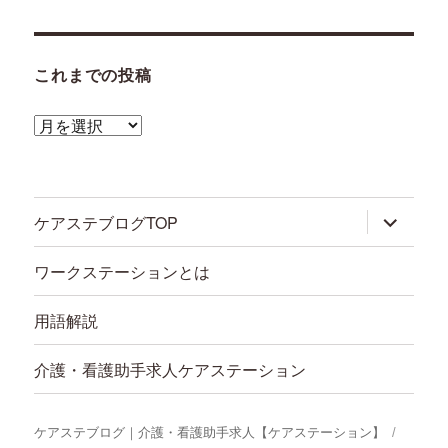
これまでの投稿
こ
れ
ま
で
サ
ケアステブログTOP
ブ
の
メ
ニ
投
ワークステーションとは
ュ
稿
ー
を
用語解説
展
開
介護・看護助手求人ケアステーション
ケアステブログ｜介護・看護助手求人【ケアステーション】