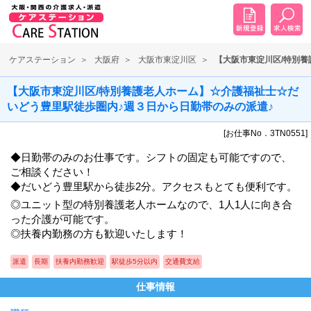
ケアステーション
大阪府
大阪市東淀川区
【大阪市東淀川区/特別
【大阪市東淀川区/特別養護老人ホーム】☆介護福祉士☆だ
いどう豊里駅徒歩圏内♪週３日から日勤帯のみの派遣♪
[お仕事No．3TN0551]
◆日勤帯のみのお仕事です。シフトの固定も可能ですので、
ご相談ください！
◆だいどう豊里駅から徒歩2分。アクセスもとても便利です。
◎ユニット型の特別養護老人ホームなので、1人1人に向き合
った介護が可能です。
◎扶養内勤務の方も歓迎いたします！
派遣
長期
扶養内勤務歓迎
駅徒歩5分以内
交通費支給
仕事情報