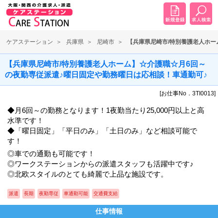
ケアステーション
兵庫県
尼崎市
【兵庫県尼崎市/特別養護老人ホー
【兵庫県尼崎市/特別養護老人ホーム】☆介護職☆月6回～
の夜勤専従派遣♪曜日固定や勤務曜日は応相談！車通勤可♪
[お仕事No．3TI0013]
◆月6回～の勤務となります！1夜勤当たり25,000円以上と高
水準です！
◆「曜日固定」「平日のみ」「土日のみ」など相談可能で
す！
◎車での通勤も可能です！
◎ワークステーションからの派遣スタッフも活躍中です♪
◎北欧スタイルのとても綺麗で上品な施設です。
派遣
長期
夜勤専従
車通勤可能
交通費支給
仕事情報