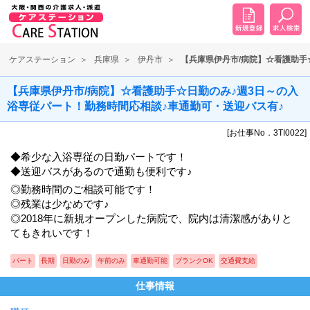
ケアステーション
兵庫県
伊丹市
【兵庫県伊丹市/病院】☆看護助手
【兵庫県伊丹市/病院】☆看護助手☆日勤のみ♪週3日～の入
浴専従パート！勤務時間応相談♪車通勤可・送迎バス有♪
[お仕事No．3TI0022]
◆希少な入浴専従の日勤パートです！
◆送迎バスがあるので通勤も便利です♪
◎勤務時間のご相談可能です！
◎残業は少なめです♪
◎2018年に新規オープンした病院で、院内は清潔感がありと
てもきれいです！
パート
長期
日勤のみ
午前のみ
車通勤可能
ブランクOK
交通費支給
仕事情報