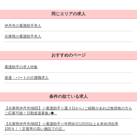
同じエリアの求人
伊丹市の看護助手求人
兵庫県の看護助手求人
おすすめのページ
看護助手の求人特集
派遣・パートの介護職求人
条件の似ている求人
【兵庫県伊丹市/病院】☆看護助手☆週３日から♪ご経験があれば無資格の方も
ご応募可能！日勤派遣募集♪◆...
【兵庫県伊丹市/病院】☆看護助手☆年間休日120日以上＆有休消化率
100％！！定着率の高い施設での正...