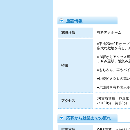
施設情報
施設形態
有料老人ホーム
●平成23年9月オ
広大な敷地を有し、
●３駅からアクセス
ＪＲ芦屋駅、阪急芦
特徴
●もちろん、車やバ
●比較的ＡＤＬの高
●介護付き有料老人
JR東海道線 芦屋駅
アクセス
バス10分 徒歩1分
応募から就業までの流れ
応募方法
WEB応募、またはお電