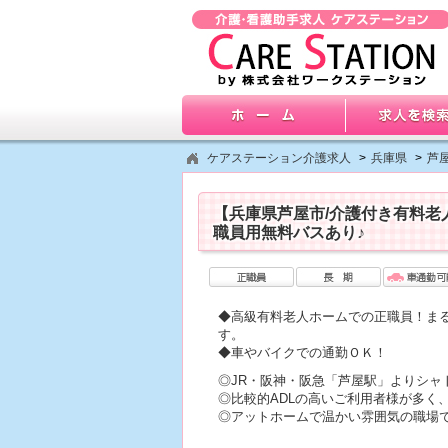
ケアステーション介護求人
>
兵庫県
>
芦
【兵庫県芦屋市/介護付き有料
職員用無料バスあり♪
◆高級有料老人ホームでの正職員！ま
す。
◆車やバイクでの通勤ＯＫ！
◎JR・阪神・阪急「芦屋駅」よりシャ
◎比較的ADLの高いご利用者様が多く
◎アットホームで温かい雰囲気の職場