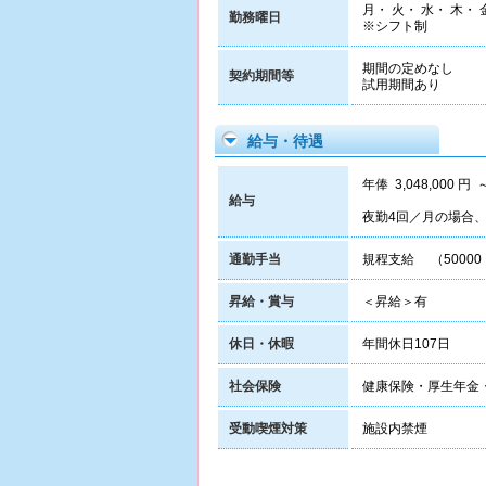
月・ 火・ 水・ 木・ 
勤務曜日
※シフト制
期間の定めなし
契約期間等
試用期間あり
給与・待遇
年俸 3,048,000 円 
給与
夜勤4回／月の場合、3
通勤手当
規程支給 （50000
昇給・賞与
＜昇給＞有
休日・休暇
年間休日107日
社会保険
健康保険・厚生年金
受動喫煙対策
施設内禁煙