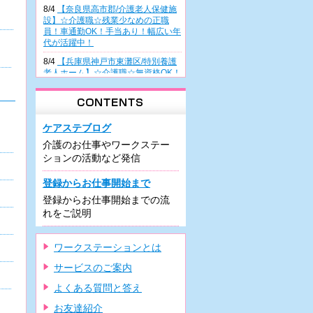
8/4
【奈良県高市郡/介護老人保健施
設】☆介護職☆残業少なめの正職
員！車通勤OK！手当あり！幅広い年
代が活躍中！
8/4
【兵庫県神戸市東灘区/特別養護
老人ホーム】☆介護職☆無資格OK！
正職員雇用前提の派遣！幅広い年齢
層が活躍中♪
8/4
【大阪府高槻市/病院】☆看護助
手☆無資格・未経験の方も歓迎！週
ケアステブログ
3日～の日勤派遣！曜日相談OK！車
介護のお仕事やワークステー
通勤可能♪
ションの活動など発信
8/3
【兵庫県尼崎市/有料老人ホー
ム】☆介護職☆住宅型施設での正職
登録からお仕事開始まで
員！駅チカ♪車通勤可！残業少なめ♪
登録からお仕事開始までの流
研修制度充実！
れをご説明
8/3
【兵庫県尼崎市/有料老人ホー
ム】☆介護職☆希少な夜勤専従での
正職員！車通勤可！駅近！資格があ
ワークステーションとは
れば未経験可♪
サービスのご案内
7/31
【大阪府堺市/デイケア】☆介護
職☆週3日～の日勤のみパート！車
よくある質問と答え
通勤OK・駐車場の利用可！残業ほぼ
ナシ！
お友達紹介