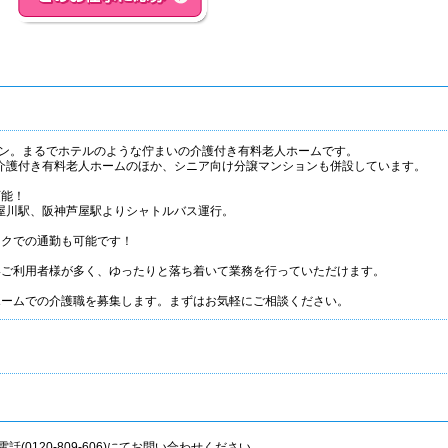
ープン。まるでホテルのような佇まいの介護付き有料老人ホームです。
介護付き有料老人ホームのほか、シニア向け分譲マンションも併設しています。
可能！
屋川駅、阪神芦屋駅よりシャトルバス運行。
イクでの通勤も可能です！
いご利用者様が多く、ゆったりと落ち着いて業務を行っていただけます。
ホームでの介護職を募集します。まずはお気軽にご相談ください。
話(0120-809-606)にてお問い合わせください。