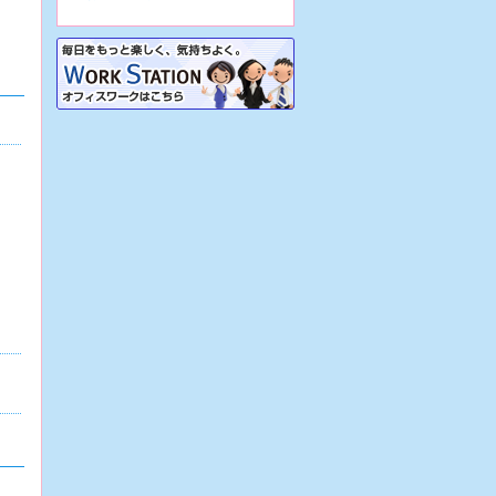
7/31
【大阪市生野区/病院】☆看護助
手☆地域密着病院で正職員前提の派
遣！車通勤OK&駐車場あり！再雇用
制度あり！
7/31
【大阪市生野区/病院】☆看護助
手☆週3日～の日勤のみパート♪車通
勤可・駐車場あり！実働7時間で残
業ほぼナシ♪
7/31
【大阪市生野区/病院】☆看護助
手☆地域密着病院での正職員！各種
手当あり♪定年65歳！残業少なめ！
無資格OK！
7/31
【大阪府堺市/病院】☆看護助手
☆精神科病院で週3日～の日勤のみ
パート！駅チカ！残業ほぼナシ♪稼働
実績あり！
7/31
【大阪市東住吉区/サービス付き
高齢者向け住宅】☆介護職☆正職員
前提の派遣！駅チカ！資格があれば
未経験可！
7/30
【兵庫県西宮市/特別養護老人ホ
ーム】☆介護職☆派遣から始める正
職員！車通勤OK！幅広い年齢層が活
躍中！