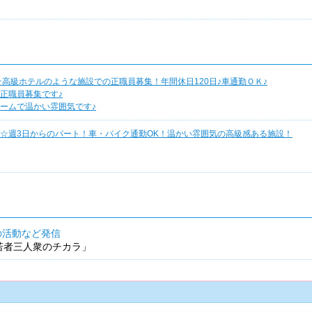
高級ホテルのような施設での正職員募集！年間休日120日♪車通勤ＯＫ♪
正職員募集です♪
ームで温かい雰囲気です♪
☆週3日からのパート！車・バイク通勤OK！温かい雰囲気の高級感ある施設！
の活動など発信
「若者三人衆のチカラ」