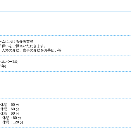
ームにおける介護業務
手伝いをご担当いただきます。
、入浴の介助、食事の介助をお手伝い等
ヘルパー1級
3年)
 休憩：60 分
 休憩：60 分
 休憩：60 分
0 休憩：60 分
0 休憩：120 分