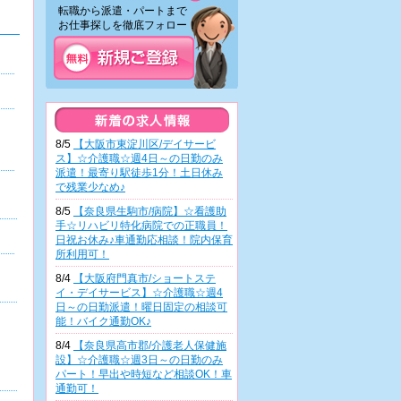
転職から派遣・パートまで
お仕事探しを徹底フォロー！
8/5
【大阪市東淀川区/デイサービ
ス】☆介護職☆週4日～の日勤のみ
派遣！最寄り駅徒歩1分！土日休み
で残業少なめ♪
8/5
【奈良県生駒市/病院】☆看護助
手☆リハビリ特化病院での正職員！
日祝お休み♪車通勤応相談！院内保育
所利用可！
8/4
【大阪府門真市/ショートステ
イ・デイサービス】☆介護職☆週4
日～の日勤派遣！曜日固定の相談可
能！バイク通勤OK♪
8/4
【奈良県高市郡/介護老人保健施
設】☆介護職☆週3日～の日勤のみ
パート！早出や時短など相談OK！車
通勤可！