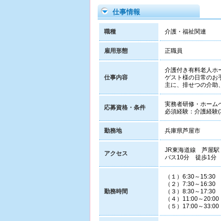
仕事情報
職種
介護・福祉関連
雇用形態
正職員
介護付き有料老人ホ
仕事内容
ゲスト様の日常のお
主に、排せつの介助
実務者研修・ホーム
応募資格・条件
必須経験：介護経験(
勤務地
兵庫県芦屋市
JR東海道線 芦屋駅
アクセス
バス10分 徒歩1分
（１）6:30～15:30
（２）7:30～16:30
勤務時間
（３）8:30～17:30
（４）11:00～20:0
（５）17:00～33:0