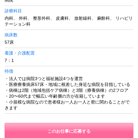
診療科目
内科、 外科、 整形外科、 皮膚科、 放射線科、 麻酔科、 リハビリ
テーション科
病床数
57床
看護・介護配置
7：1
特徴
・法人では病院3つと福祉施設4つを運営
・医療療養病床57床・地域に根差した身近な病院を目指している
・病棟は2階（地域包括ケア病棟）と3階（療養病棟）の2フロア
・20〜60代まで幅広い年齢層の方が在籍しています
・小規模な病院なので患者様お一人お一人と密に関わることがで
きます
このお仕事に応募する