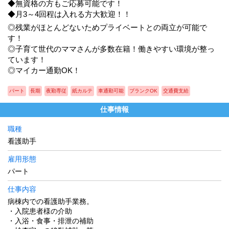
◆無資格の方もご応募可能です！
◆月3～4回程は入れる方大歓迎！！
◎残業がほとんどないためプライベートとの両立が可能で
す！
◎子育て世代のママさんが多数在籍！働きやすい環境が整っ
ています！
◎マイカー通勤OK！
パート
長期
夜勤専従
紙カルテ
車通勤可能
ブランクOK
交通費支給
仕事情報
職種
看護助手
雇用形態
パート
仕事内容
病棟内での看護助手業務。
・入院患者様の介助
・入浴・食事・排泄の補助