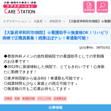
ケアステーション
大阪府
岸和田市
【大阪府岸和田市/病院】☆看
【大阪府岸和田市/病院】☆看護助手☆無資格OK！リハビリ
病棟で正職員募集！残業ほぼナシ！車通勤可能！
[お仕事No．3MT0242]
◆整形外科メインの急性期病院での看護助手としての常勤職
のお仕事です！
◆2012年に新築移転した病院で、とてもきれいです！心身新
たに勤務できます！
◎東岸和田駅から徒歩8分！車通勤も可能です ♪
◎残業時間も少なく家庭との両立可能です ♪
◎無資格の方もご応募お待ちしてます ♪
正職員
長期
車通勤可能
ブランクOK
交通費支給
仕事情報