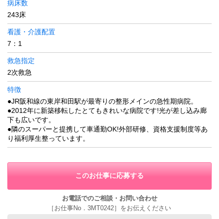
病床数
243床
看護・介護配置
7：1
救急指定
2次救急
特徴
●JR阪和線の東岸和田駅が最寄りの整形メインの急性期病院。
●2012年に新築移転したとてもきれいな病院です!光が差し込み廊
下も広いです。
●隣のスーパーと提携して車通勤OK!外部研修、資格支援制度等あ
り福利厚生整っています。
このお仕事に応募する
お電話でのご相談・お問い合わせ
［お仕事No．3MT0242］をお伝えください