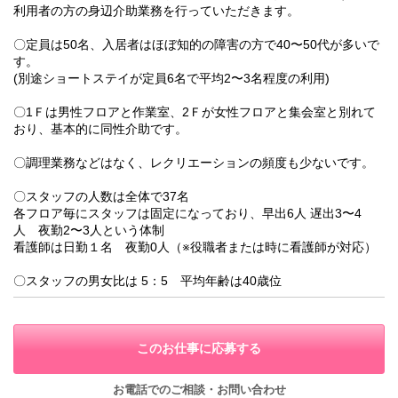
利用者の方の身辺介助業務を行っていただきます。
〇定員は50名、入居者はほぼ知的の障害の方で40〜50代が多いで
す。
(別途ショートステイが定員6名で平均2〜3名程度の利用)
〇1Ｆは男性フロアと作業室、2Ｆが女性フロアと集会室と別れて
おり、基本的に同性介助です。
〇調理業務などはなく、レクリエーションの頻度も少ないです。
〇スタッフの人数は全体で37名
各フロア毎にスタッフは固定になっており、早出6人 遅出3〜4
人 夜勤2〜3人という体制
看護師は日勤１名 夜勤0人（※役職者または時に看護師が対応）
〇スタッフの男女比は 5：5 平均年齢は40歳位
このお仕事に応募する
お電話でのご相談・お問い合わせ