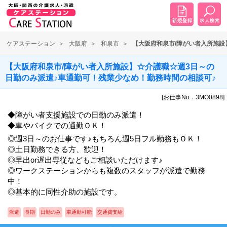
ケアステーション
大阪府
和泉市
【大阪府和泉市/障がい者入所施設
【大阪府和泉市/障がい者入所施設】☆介護職☆週3日～の
日勤のみ派遣♪車通勤可！残業少なめ！勤務時間の相談可♪
[お仕事No．3MO0898]
◆障がい者支援施設での日勤のみ派遣！
◆車やバイクでの通勤ＯＫ！
◎週3日～のお仕事です♪もちろん週5日フル勤務もＯＫ！
◎土日勤務できる方、歓迎！
◎早出or遅出専従などもご相談いただけます♪
◎ワークステーションからも複数のスタッフが派遣で勤務
中！
◎基本的に同性介助の施設です。
派遣
長期
日勤のみ
車通勤可能
交通費支給