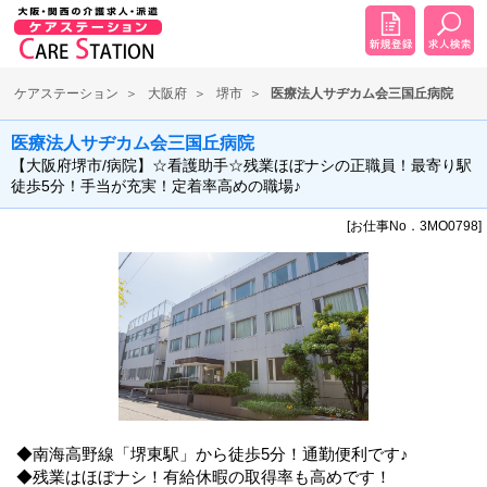
ケアステーション
大阪府
堺市
医療法人サヂカム会三国丘病院
医療法人サヂカム会三国丘病院
【大阪府堺市/病院】☆看護助手☆残業ほぼナシの正職員！最寄り駅
徒歩5分！手当が充実！定着率高めの職場♪
[お仕事No．3MO0798]
◆南海高野線「堺東駅」から徒歩5分！通勤便利です♪
◆残業はほぼナシ！有給休暇の取得率も高めです！