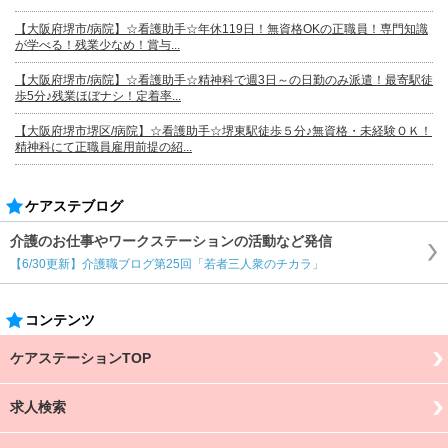
【大阪府堺市/病院】☆看護助手☆年休119日！無資格OKの正職員！専門知識
が学べる！残業少なめ！賞与...
【大阪府堺市/病院】☆看護助手☆精神科で週3日～の日勤のみ派遣！最寄駅徒
歩5分♪残業ほぼナシ！定着率...
【大阪府堺市堺区/病院】☆看護助手☆堺東駅徒歩５分♪無資格・未経験ＯＫ！
精神科にて正職員雇用前提の紹...
ケアステブログ
介護のお仕事やワークステーションの活動など発信
【6/30更新】介護職ブログ第25回「若者三人衆のチカラ」
コンテンツ
ケアステーションTOP
求人検索