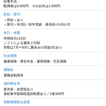
扶養手当：
配偶者は5,000円、それ以外は1,500円
昇給・賞与
＜昇給＞あり
＜賞与＞年2回／前年実績 基本給×3.83か月
休日・休暇
年間休日115日
シフトによる週休２日制
常勤は7月〜9月に夏休みが別途3日あり
社会保険
健康保険・厚生年金・雇用保険・労災保険
退職金
退職金制度有
福利厚生等
更衣室・休憩室あり
昼給食半額病院負担制度あり／1食350円
受動喫煙防止措置