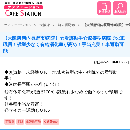
ケアステーション
大阪府
河内長野市
【大阪府河内長野市/病院】
【大阪府河内長野市/病院】☆看護助手☆療養型病院での正
職員！残業少なく有給消化率が高め！手当充実！車通勤可
能！
[お仕事No．3MO0727]
◆無資格・未経験ＯＫ！地域密着型の中小病院での看護助
手！
◆河内長野駅から徒歩７分！
◎有休消化率がほぼ100％♪残業も少なめで働きやすい環境で
す！
◎各種手当が豊富！
◎マイカー通勤もＯＫ♪
正職員
長期
車通勤可能
交通費支給