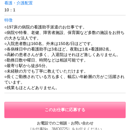
看護・介護配置
10：1
特徴
○197床の病院の看護助手派遣のお仕事です。
○病院や特養、老健、障害者施設、保育園など多数の施設をお持ち
の大きな法人です。
○入院患者数は160名。外来は150名/日ほどです。
○各病棟日中の看護助手は3名ほど。夜勤は1名+看護師2名。
○高齢の患者さんが多く、入退院はそれほど激しくありません。
○勤務日数や曜日、時間などは相談可能です。
○最寄り駅から徒歩5分。
○未経験の方でも丁寧に教えていただけます。
○長くご勤務されている方も多く、幅広い年齢層の方がご活躍され
ています。
○残業もほとんどありません。
このお仕事に応募する
お電話でのご相談・お問い合わせ
［お仕事No．3MO0725］をお伝えください