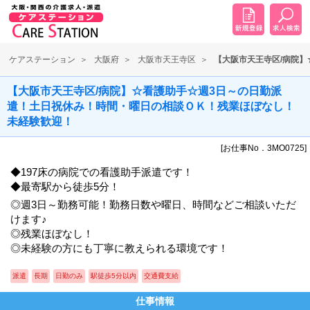
ケアステーション
大阪府
大阪市天王寺区
【大阪市天王寺区/病院
【大阪市天王寺区/病院】☆看護助手☆週3日～の日勤派
遣！土日祝休み！時間・曜日の相談ＯＫ！残業ほぼなし！
未経験歓迎！
[お仕事No．3MO0725]
◆197床の病院での看護助手派遣です！
◆最寄駅から徒歩5分！
◎週3日～勤務可能！勤務日数や曜日、時間などご相談いただ
けます♪
◎残業ほぼなし！
◎未経験の方にも丁寧に教えられる環境です！
派遣
長期
日勤のみ
駅徒歩5分以内
交通費支給
仕事情報