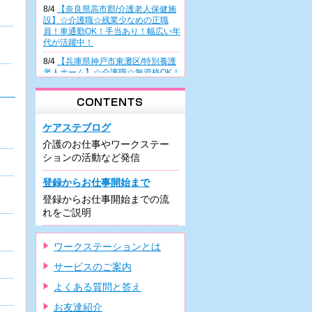
8/4
【奈良県高市郡/介護老人保健施
設】☆介護職☆残業少なめの正職
員！車通勤OK！手当あり！幅広い年
代が活躍中！
8/4
【兵庫県神戸市東灘区/特別養護
老人ホーム】☆介護職☆無資格OK！
正職員雇用前提の派遣！幅広い年齢
層が活躍中♪
8/4
【大阪府高槻市/病院】☆看護助
手☆無資格・未経験の方も歓迎！週
ケアステブログ
3日～の日勤派遣！曜日相談OK！車
介護のお仕事やワークステー
通勤可能♪
ションの活動など発信
8/3
【兵庫県尼崎市/有料老人ホー
ム】☆介護職☆住宅型施設での正職
登録からお仕事開始まで
員！駅チカ♪車通勤可！残業少なめ♪
登録からお仕事開始までの流
研修制度充実！
れをご説明
8/3
【兵庫県尼崎市/有料老人ホー
ム】☆介護職☆希少な夜勤専従での
正職員！車通勤可！駅近！資格があ
ワークステーションとは
れば未経験可♪
サービスのご案内
7/31
【大阪府堺市/デイケア】☆介護
職☆週3日～の日勤のみパート！車
よくある質問と答え
通勤OK・駐車場の利用可！残業ほぼ
ナシ！
お友達紹介