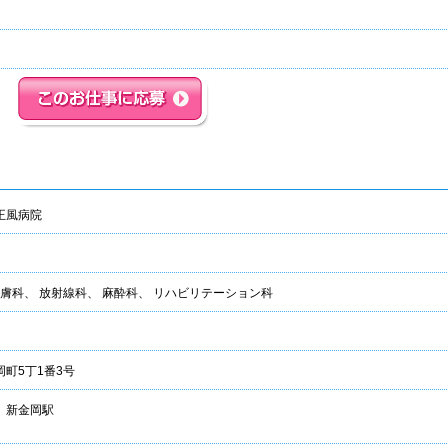
正風病院
皮膚科、 放射線科、 麻酔科、 リハビリテーション科
町5丁1番3号
 新金岡駅