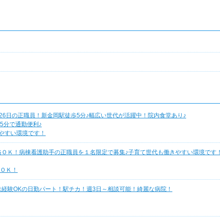
26日の正職員！新金岡駅徒歩5分♪幅広い世代が活躍中！院内食堂あり♪
5分で通勤便利♪
しやすい環境です！
格ＯＫ！病棟看護助手の正職員を１名限定で募集♪子育て世代も働きやすい環境です
ＯＫ！
未経験OKの日勤パート！駅チカ！週3日～相談可能！綺麗な病院！