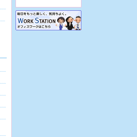
7/31
【大阪市生野区/病院】☆看護助
手☆地域密着病院で正職員前提の派
遣！車通勤OK&駐車場あり！再雇用
制度あり！
7/31
【大阪市生野区/病院】☆看護助
手☆週3日～の日勤のみパート♪車通
勤可・駐車場あり！実働7時間で残
業ほぼナシ♪
7/31
【大阪市生野区/病院】☆看護助
手☆地域密着病院での正職員！各種
手当あり♪定年65歳！残業少なめ！
無資格OK！
7/31
【大阪府堺市/病院】☆看護助手
☆精神科病院で週3日～の日勤のみ
パート！駅チカ！残業ほぼナシ♪稼働
実績あり！
7/31
【大阪市東住吉区/サービス付き
高齢者向け住宅】☆介護職☆正職員
前提の派遣！駅チカ！資格があれば
未経験可！
7/30
【兵庫県西宮市/特別養護老人ホ
ーム】☆介護職☆派遣から始める正
職員！車通勤OK！幅広い年齢層が活
躍中！