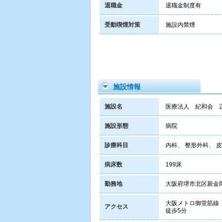
退職金
退職金制度有
受動喫煙対策
施設内禁煙
施設情報
施設名
医療法人 紀和会 
施設形態
病院
診療科目
内科、 整形外科、 
病床数
199床
勤務地
大阪府堺市北区新金岡
大阪メトロ御堂筋線
アクセス
徒歩5分