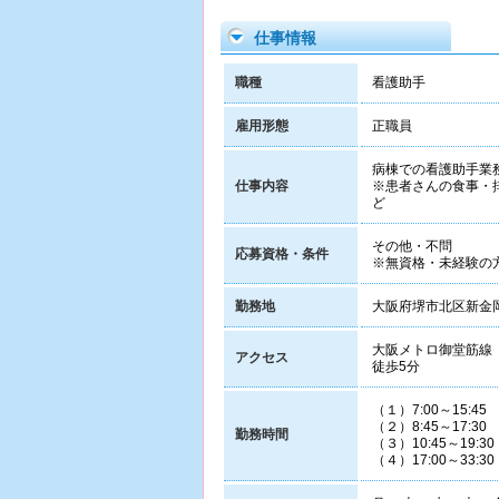
仕事情報
職種
看護助手
雇用形態
正職員
病棟での看護助手業
仕事内容
※患者さんの食事・
ど
その他・不問
応募資格・条件
※無資格・未経験の
勤務地
大阪府堺市北区新金岡
大阪メトロ御堂筋線
アクセス
徒歩5分
（１）7:00～15:45
（２）8:45～17:30
勤務時間
（３）10:45～19:3
（４）17:00～33:3