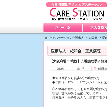
ケアステーション介護求人
>
大阪府
>
堺
医療法人 紀和会 正風病院
【大阪府堺市/病院】☆看護助手☆無資
◆新金岡駅から徒歩5分の病院です！
◆年間休日126日！！プライベートも
◎2015年に移転しており綺麗な病院です
◎若い世代が多く活躍しています ♪
◎無資格・未経験の方もご応募可能です