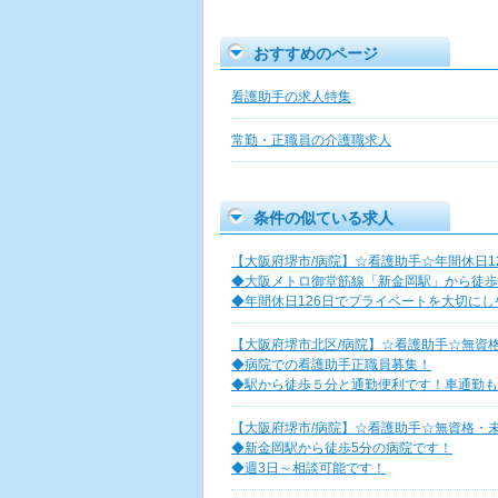
おすすめのページ
看護助手の求人特集
常勤・正職員の介護職求人
条件の似ている求人
【大阪府堺市/病院】☆看護助手☆年間休日1
◆大阪メトロ御堂筋線「新金岡駅」から徒歩
◆年間休日126日でプライベートを大切に
【大阪府堺市北区/病院】☆看護助手☆無資
◆病院での看護助手正職員募集！
◆駅から徒歩５分と通勤便利です！車通勤も
【大阪府堺市/病院】☆看護助手☆無資格・
◆新金岡駅から徒歩5分の病院です！
◆週3日～相談可能です！