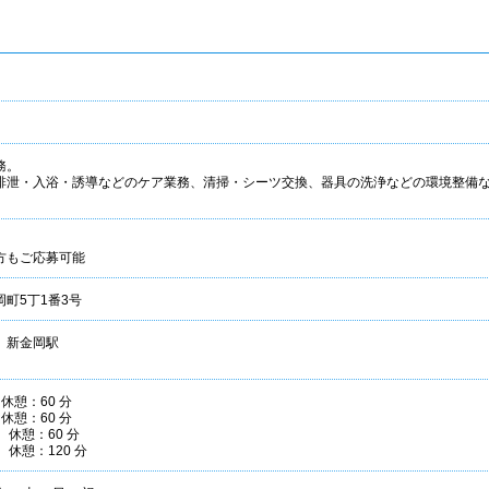
務。
排泄・入浴・誘導などのケア業務、清掃・シーツ交換、器具の洗浄などの環境整備
方もご応募可能
町5丁1番3号
 新金岡駅
 休憩：60 分
 休憩：60 分
0 休憩：60 分
0 休憩：120 分