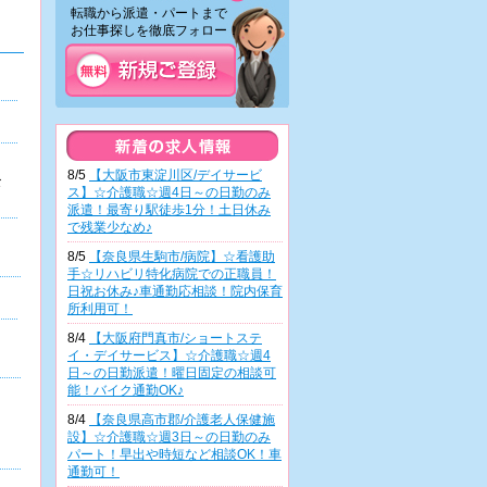
転職から派遣・パートまで
お仕事探しを徹底フォロー！
8/5
【大阪市東淀川区/デイサービ
な
ス】☆介護職☆週4日～の日勤のみ
派遣！最寄り駅徒歩1分！土日休み
で残業少なめ♪
8/5
【奈良県生駒市/病院】☆看護助
手☆リハビリ特化病院での正職員！
日祝お休み♪車通勤応相談！院内保育
所利用可！
8/4
【大阪府門真市/ショートステ
イ・デイサービス】☆介護職☆週4
日～の日勤派遣！曜日固定の相談可
能！バイク通勤OK♪
8/4
【奈良県高市郡/介護老人保健施
設】☆介護職☆週3日～の日勤のみ
パート！早出や時短など相談OK！車
通勤可！