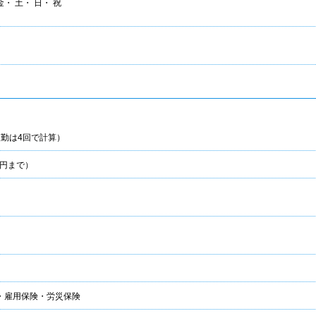
金・ 土・ 日・ 祝
夜勤は4回で計算）
 円まで）
・雇用保険・労災保険