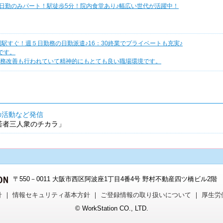
の日勤のみパート！駅徒歩5分！院内食堂あり♪幅広い世代が活躍中！
駅すぐ！週５日勤務の日勤派遣♪16：30終業でプライベートも充実♪
です。
務改善も行われていて精神的にもとても良い職場環境です。
の活動など発信
「若者三人衆のチカラ」
〒550－0011 大阪市西区阿波座1丁目4番4号 野村不動産四ツ橋ビル2階 TEL：
針
｜
情報セキュリティ基本方針
｜
ご登録情報の取り扱いについて
｜
厚生労
© WorkStation CO., LTD.