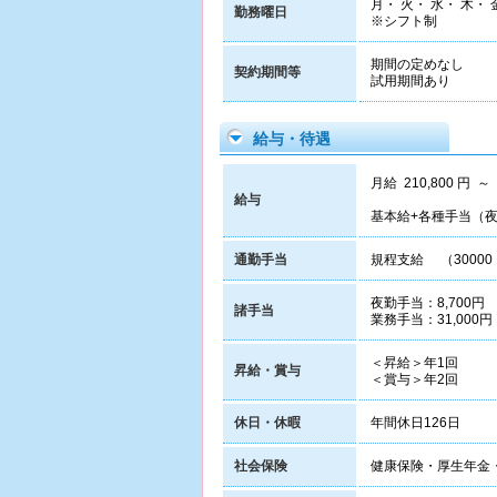
月・ 火・ 水・ 木・ 
勤務曜日
※シフト制
期間の定めなし
契約期間等
試用期間あり
給与・待遇
月給 210,800 円 ～
給与
基本給+各種手当（
通勤手当
規程支給 （30000
夜勤手当：8,700円
諸手当
業務手当：31,000円
＜昇給＞年1回
昇給・賞与
＜賞与＞年2回
休日・休暇
年間休日126日
社会保険
健康保険・厚生年金