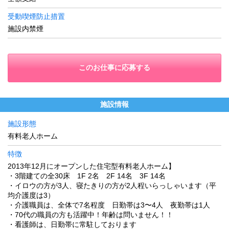
受動喫煙防止措置
施設内禁煙
このお仕事に応募する
施設情報
施設形態
有料老人ホーム
特徴
2013年12月にオープンした住宅型有料老人ホーム】
・3階建ての全30床 1F 2名 2F 14名 3F 14名
・イロウの方が3人、寝たきりの方が2人程いらっしゃいます（平
均介護度は3）
・介護職員は、全体で7名程度 日勤帯は3〜4人 夜勤帯は1人
・70代の職員の方も活躍中！年齢は問いません！！
・看護師は、日勤帯に常駐しております