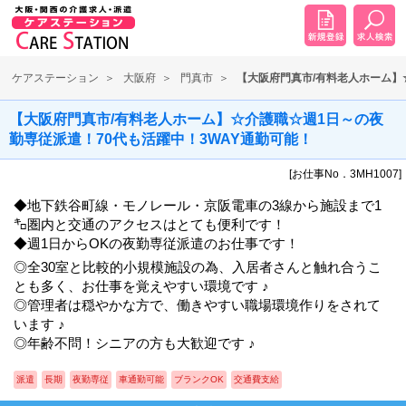
ケアステーション
大阪府
門真市
【大阪府門真市/有料老人ホーム】
【大阪府門真市/有料老人ホーム】☆介護職☆週1日～の夜
勤専従派遣！70代も活躍中！3WAY通勤可能！
[お仕事No．3MH1007]
◆地下鉄谷町線・モノレール・京阪電車の3線から施設まで1
㌔圏内と交通のアクセスはとても便利です！
◆週1日からOKの夜勤専従派遣のお仕事です！
◎全30室と比較的小規模施設の為、入居者さんと触れ合うこ
とも多く、お仕事を覚えやすい環境です ♪
◎管理者は穏やかな方で、働きやすい職場環境作りをされて
います ♪
◎年齢不問！シニアの方も大歓迎です ♪
派遣
長期
夜勤専従
車通勤可能
ブランクOK
交通費支給