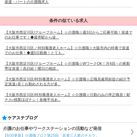
派遣・パートの介護職求人
条件の似ている求人
【大阪市西淀川区/グループホーム】☆介護職☆週3日からご応募可能！派遣で
のお仕事です！◆最寄駅から徒...
【大阪市西淀川区／特別養護老人ホーム】☆介護職☆大阪市内の特養で派遣
でのお仕事！◆週5日勤務！とても...
【大阪市西淀川区/グループホーム】☆介護職☆WワークOK！月4回～の夜勤
専従派遣！高日給！曜日の相談...
【大阪市西淀川区/特別養護老人ホーム】☆介護職☆正職員雇用前提の紹介予
定派遣♪長くお勤めされる方が多...
【大阪市西淀川区/特別養護老人ホーム】☆介護職☆日勤のみの準正職員！駅
チカ♪残業ほぼナシ！各種手当あ...
ケアステブログ
介護のお仕事やワークステーションの活動など発信
【6/30更新】介護職ブログ第25回「若者三人衆のチカラ」