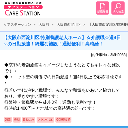
ケアステーション
大阪府
大阪市西淀川区
【大阪市西淀川区/特別
【大阪市西淀川区/特別養護老人ホーム】☆介護職☆週4日
～の日勤派遣！綺麗な施設！通勤便利！高時給！
[お仕事No．3MH0983]
◆京都の老舗旅館をイメージしたようなとてもキレイな施設
です ♪
◆ユニット型の特養での日勤派遣！週4日以上で応募可能です
♪
◎若い世代が多い職場で、みんなで和気あいあいと協力して
おり、働きやすい環境です！
◎阪神・姫島駅から徒歩8分！通勤も便利です！
◎時給1,400円～と地域での高待遇の給与です！
派遣
長期
日勤のみ
ブランクOK
交通費支給