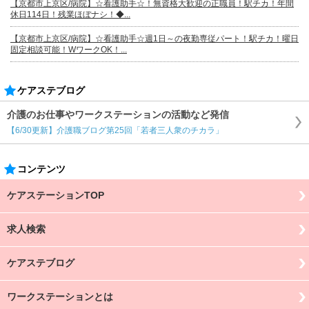
【京都市上京区/病院】☆看護助手☆！無資格大歓迎の正職員！駅チカ！年間
休日114日！残業ほぼナシ！◆...
【京都市上京区/病院】☆看護助手☆週1日～の夜勤専従パート！駅チカ！曜日
固定相談可能！WワークOK！...
ケアステブログ
介護のお仕事やワークステーションの活動など発信
【6/30更新】介護職ブログ第25回「若者三人衆のチカラ」
コンテンツ
ケアステーションTOP
求人検索
ケアステブログ
ワークステーションとは