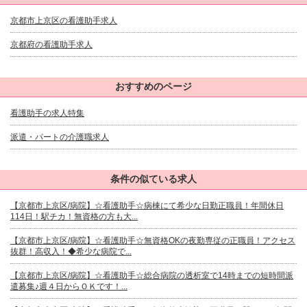
京都市上京区の看護助手求人
京都府の看護助手求人
おすすめのページ
看護助手の求人特集
派遣・パートの介護職求人
条件の似ている求人
【京都市上京区/病院】☆看護助手☆病棟にて希少な日勤正職員！年間休日
114日！駅チカ！無資格の方も大...
【京都市上京区/病院】☆看護助手☆無資格OKの夜勤専従の正職員！アクセス
抜群！高収入！◆希少な病院で...
【京都市上京区/病院】☆看護助手☆総合病院の透析室で14時までの短時間派
遣募集♪週４日からＯＫです！...