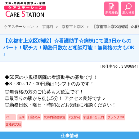
ケアステーション
京都府
京都市上京区
【京都市上京区/病院】☆看
【京都市上京区/病院】☆看護助手☆病棟にて週3日からの
パート！駅チカ！勤務日数など相談可能！無資格の方もOK
♪
[お仕事No．3IW0694]
◆50床の小規模病院の看護助手の募集です！
◆8：30～17：00日勤は1シフトのみです！
◎無資格の方のご応募も大歓迎です！
◎最寄りの駅から徒歩5分！ アクセス良好です ♪
◎勤務日数・曜日・時間などお気軽に相談ください！
パート
長期
日勤のみ
扶養内勤務歓迎
2交替制
駅徒歩5分以内
ブランクOK
交通費支給
仕事情報