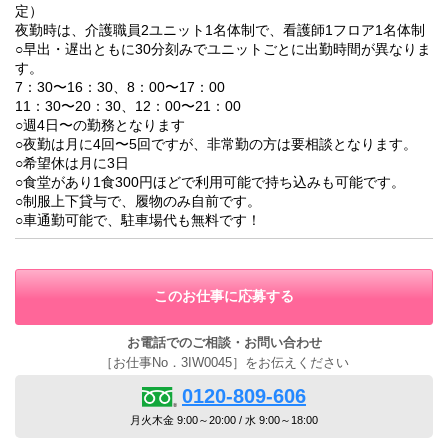
定）
夜勤時は、介護職員2ユニット1名体制で、看護師1フロア1名体制
○早出・遅出ともに30分刻みでユニットごとに出勤時間が異なりま
す。
7：30〜16：30、8：00〜17：00
11：30〜20：30、12：00〜21：00
○週4日〜の勤務となります
○夜勤は月に4回〜5回ですが、非常勤の方は要相談となります。
○希望休は月に3日
○食堂があり1食300円ほどで利用可能で持ち込みも可能です。
○制服上下貸与で、履物のみ自前です。
○車通勤可能で、駐車場代も無料です！
このお仕事に応募する
お電話でのご相談・お問い合わせ
［お仕事No．3IW0045］をお伝えください
0120-809-606
月火木金 9:00～20:00 / 水 9:00～18:00