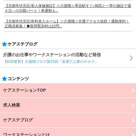
【京都市伏見区/老人保健施設】☆介護職☆墨染駅すぐ♪病院と一帯の施設で週
４日～の日勤パート！車通勤も...
【京都市伏見区/有料老人ホーム】☆介護職☆交通アクセス抜群！通勤便利！
正職員募集！◆夜間緊急時は訪問...
ケアステブログ
介護のお仕事やワークステーションの活動など発信
【6/30更新】介護職ブログ第25回「若者三人衆のチカラ」
コンテンツ
ケアステーションTOP
求人検索
ケアステブログ
ワークステーションとは