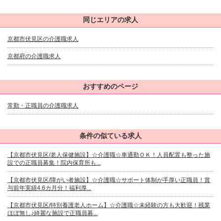
同じエリアの求人
京都市伏見区の介護職求人
京都府の介護職求人
おすすめのページ
常勤・正職員の介護職求人
条件の似ている求人
【京都市伏見区/老人保健施設】☆介護職☆車通勤ＯＫ！人員配置も整った施
設での正職員募集！院内保育所も...
【京都市伏見区/障がい者施設】☆介護職☆サポート体制が手厚い正職員！賞
与前年実績4.6カ月分！福利厚...
【京都市伏見区/特別養護老人ホーム】☆介護職☆未経験の方も大歓迎！残業
ほぼ無し♪綺麗な施設で正職員募...