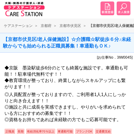
ケアステーション
京都府
京都市伏見区
【京都市伏見区/老人保健施
【京都市伏見区/老人保健施設】☆介護職☆駅徒歩６分♪未経
験からでも始められる正職員募集！車通勤もＯＫ♪
[お仕事No．3IW0045]
◆京阪 墨染駅徒歩6分のとても綺麗な施設です。車通勤も可
能！！駐車場代無料です！！
◆教育環境が整っており、終業しながらスキルアップにも繋
がります！！
◎人員配置が整っておりますので、ご利用者1人1人にしっか
りと向き合えます！！
◎施設と共に成長を実感できますし、やりがいを求められて
いる方におすすめの募集です！！
◎資格をお持ちであれば未経験の方でもご応募可能です。
正職員
長期
有給消化率70％以上
車通勤可能
ブランクOK
交通費支給