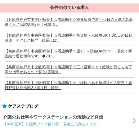
条件の似ている求人
【兵庫県神戸市中央区/病院】☆看護助手☆療養病棟で週4～5日の日勤のみ派
遣！三ノ宮駅徒歩2分！残業ほ...
【兵庫県神戸市中央区/病院】☆看護助手☆無資格・未経験OK！週5日の日勤
派遣！アクセス抜群！残業ほぼ...
【兵庫県神戸市中央区/病院】☆看護助手☆週3日～勤務OKのパート募集！駅
直結で通勤便利です。◆201...
【兵庫県神戸市中央区/病院】☆看護助手☆三ノ宮駅すぐ！経験が浅くても丁
寧な指導があるので安心♪正職員...
【兵庫県神戸市中央区/病院】☆看護助手☆ご経験のある無資格の方限定！春
日野道駅徒歩圏内♪週３日～時給...
ケアステブログ
介護のお仕事やワークステーションの活動など発信
【6/30更新】介護職ブログ第25回「若者三人衆のチカラ」