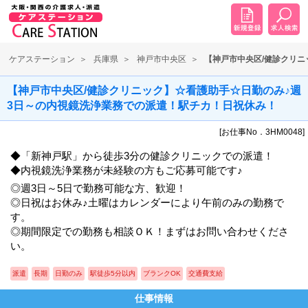
ケアステーション
兵庫県
神戸市中央区
【神戸市中央区/健診クリ
【神戸市中央区/健診クリニック】☆看護助手☆日勤のみ♪週
3日～の内視鏡洗浄業務での派遣！駅チカ！日祝休み！
[お仕事No．3HM0048]
◆「新神戸駅」から徒歩3分の健診クリニックでの派遣！
◆内視鏡洗浄業務が未経験の方もご応募可能です♪
◎週3日～5日で勤務可能な方、歓迎！
◎日祝はお休み♪土曜はカレンダーにより午前のみの勤務で
す。
◎期間限定での勤務も相談ＯＫ！まずはお問い合わせくださ
い。
派遣
長期
日勤のみ
駅徒歩5分以内
ブランクOK
交通費支給
仕事情報