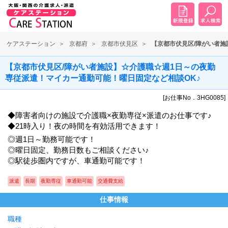
ケアステーション
京都府
京都市伏見区
【京都市伏見区/障がい者施
【京都市伏見区/障がい者施設】☆介護職☆週1日～の夜勤
専従派遣！マイカー通勤可能！曜日固定など相談OK♪
[お仕事No．3HG0085]
◆障害者向けの施設で介護職×夜勤専従×派遣のお仕事です♪
◆21時入り！夜の時間を有効活用できます！
◎週1日～勤務可能です！
◎曜日固定、勤務日数もご相談ください♪
◎駅徒歩圏内ですが、車通勤可能です！
派遣
長期
夜勤専従
車通勤可能
交通費支給
仕事情報
職種