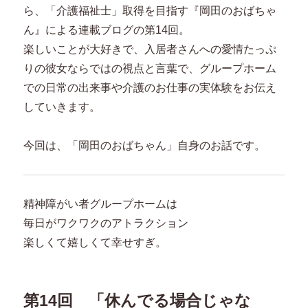
ら、「介護福祉士」取得を目指す『岡田のおばちゃ
ん』による連載ブログの第14回。
楽しいことが大好きで、入居者さんへの愛情たっぷ
りの彼女ならではの視点と言葉で、グループホーム
での日常の出来事や介護のお仕事の実体験をお伝え
していきます。
今回は、「岡田のおばちゃん」自身のお話です。
精神障がい者グループホームは
毎日がワクワクのアトラクション
楽しくて嬉しくて幸せすぎ。
第14回 「休んでる場合じゃな