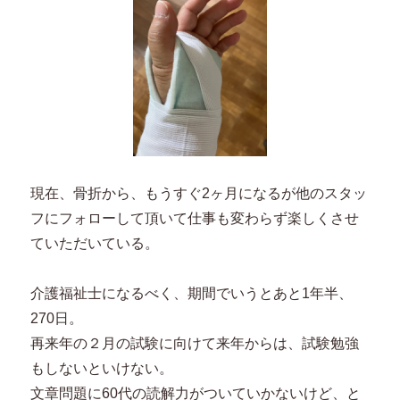
現在、骨折から、もうすぐ2ヶ月になるが他のスタッ
フにフォローして頂いて仕事も変わらず楽しくさせ
ていただいている。
介護福祉士になるべく、期間でいうとあと1年半、
270日。
再来年の２月の試験に向けて来年からは、試験勉強
もしないといけない。
文章問題に60代の読解力がついていかないけど、と