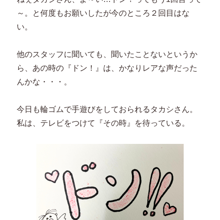
～。と何度もお願いしたが今のところ２回目はな
い。
他のスタッフに聞いても、聞いたことないというか
ら、あの時の『ドン！』は、かなりレアな声だった
んかな・・・。
今日も輪ゴムで手遊びをしておられるタカシさん。
私は、テレビをつけて『その時』を待っている。