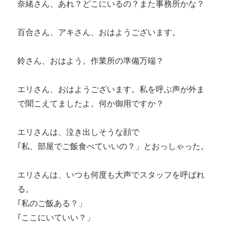
奈緒さん、あれ？どこにいるの？また事務所かな？
百合さん、アキさん、おはようございます。
鈴さん、おはよう。作業所の準備万端？
エリさん、おはようございます。私を呼ぶ声が外ま
で聞こえてましたよ。何か御用ですか？
エリさんは、泣き出しそうな顔で
｢私、部屋でご飯食べていいの？」とおっしゃった。
エリさんは、いつも何度も大声でスタッフを呼ばれ
る。
｢私のご飯ある？」
｢ここにいていい？」