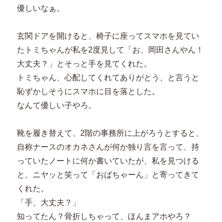
優しいなぁ。
玄関ドアを開けると、椅子に座ってスマホを見てい
たトミちゃんが私を2度見して「お、岡田さんやん！
大丈夫？」とそっと手を見てくれた。
トミちゃん、心配してくれてありがとう、と言うと
恥ずかしそうにスマホに目を落とした。
なんて優しい子やろ。
靴を履き替えて、2階の事務所に上がろうとすると、
自称ナースのオカネさんが何か独り言を言って、持
っていたノートに何か書いていたが、私を見つける
と、ニヤッと笑って「おばちゃーん」と寄ってきて
くれた。
「手、大丈夫？」
知ってたん？骨折しちゃって、ほんまアホやろ？