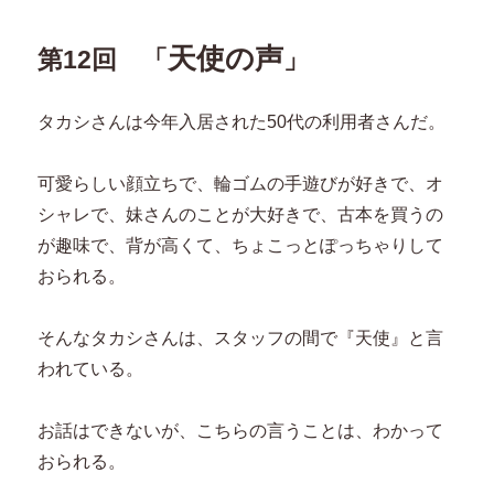
天使の声
第12回 「
」
タカシさんは今年入居された50代の利用者さんだ。
可愛らしい顔立ちで、輪ゴムの手遊びが好きで、オ
シャレで、妹さんのことが大好きで、古本を買うの
が趣味で、背が高くて、ちょこっとぽっちゃりして
おられる。
そんなタカシさんは、スタッフの間で『天使』と言
われている。
お話はできないが、こちらの言うことは、わかって
おられる。