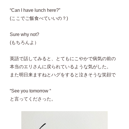
“Can I have lunch here?”
(ここでご飯食べていいの？)
Sure why not?
(もちろんよ）
英語で話してみると、とてもにこやかで病気の前の
本当のエリさんに戻られているような気がした。
また明日来ますねとハグをすると泣きそうな笑顔で
“See you tomorrow “
と言ってくださった。