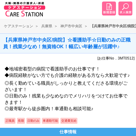
ケアステーション
兵庫県
神戸市中央区
【兵庫県神戸市中央区/病
【兵庫県神戸市中央区/病院】☆看護助手☆日勤のみの正職
員！残業少なめ！無資格OK！幅広い年齢層が活躍中♪
[お仕事No．3MT0512]
◆地域密着型の病院で看護助手のお仕事です！
◆病院経験がない方でも介護の経験がある方なら大歓迎です♪
◎長く勤めている職員がしっかりと教えてくださる環境がご
ざいます！
◎日勤のみ！残業も少なめなのでメリハリをつけてお仕事で
きます！
◎最寄駅から徒歩圏内！車通勤も相談可能♪
正職員
長期
日勤のみ
車通勤可能
交通費支給
仕事情報