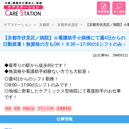
ケアステーション
京都府
京都市伏見区
【京都市伏見区／病院】☆看護
【京都市伏見区／病院】☆看護助手☆病棟にて週4日からの
日勤派遣！無資格の方もOK！ 8:30～17:00の1シフトのみ ♪
[お仕事No．3IW0521]
◆最寄りの駅から徒歩8分です！
◆無資格や看護助手経験ない方でも大歓迎 ♪
◎週4日からのシフト勤務！
◎8:00～17:00の1シフトのみです！
◎地域に密着したケアミックス型病院にて看護助手のお仕事
です！
派遣
長期
日勤のみ
ブランクOK
交通費支給
仕事情報