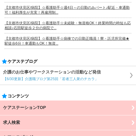
【京都市伏見区/病院】☆看護助手☆週4日～の日勤のみパート♪駅近・車通勤
可！福利厚生が充実！再雇用制...
【京都市伏見区/病院】☆看護助手☆未経験・無資格OK！終業時間の時短も応
相談♪石田駅徒歩２分の病院で...
【京都市伏見区/病院】☆看護助手☆病棟での日勤正職員！寮・託児所完備★
駅徒歩6分！車通勤もOK！無資...
ケアステブログ
介護のお仕事やワークステーションの活動など発信
【6/30更新】介護職ブログ第25回「若者三人衆のチカラ」
コンテンツ
ケアステーションTOP
求人検索