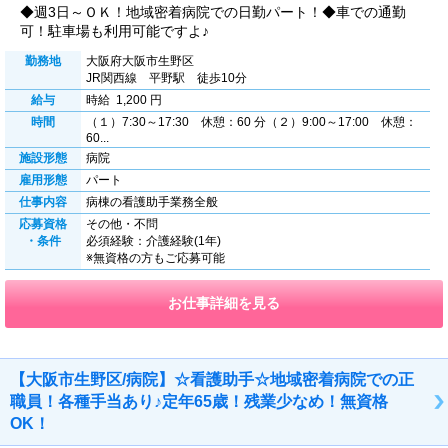
◆週3日～ＯＫ！地域密着病院での日勤パート！◆車での通勤
可！駐車場も利用可能ですよ♪
勤務地
大阪府大阪市生野区
JR関西線 平野駅 徒歩10分
給与
時給 1,200 円
時間
（１）7:30～17:30 休憩：60 分（２）9:00～17:00 休憩：
60...
施設形態
病院
雇用形態
パート
仕事内容
病棟の看護助手業務全般
応募資格
その他・不問
・条件
必須経験：介護経験(1年)
※無資格の方もご応募可能
お仕事詳細を見る
【大阪市生野区/病院】☆看護助手☆地域密着病院での正
職員！各種手当あり♪定年65歳！残業少なめ！無資格
OK！