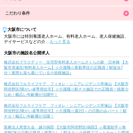
こだわり条件
大阪市について
大阪市には特別養護老人ホーム、有料老人ホーム、老人保健施設、
デイサービスなどの介
…
もっと見る
大阪市の施設名公開求人
株式会社プラスディー 住宅型有料老人ホームさくらの家 日本橋
【大
阪市浪速区/有料老人ホーム】☆介護職☆夜勤専従の正職員！駅徒歩7
分！夜間も落ち着いている小規模施設♪
株式会社フルライフケア フィオレ・シニアレジデンス帝塚山
【大阪市
阿倍野区/障がい者専用住宅】☆介護職☆駅チカ施設での正職員！残業少
なめ！幅広い年齢層が活躍中！
株式会社フルライフケア フィオレ・シニアレジデンス帝塚山
【大阪市
阿倍野区/障がい者専用住宅】☆介護職☆週2日～の日勤のみパート！駅
チカ！幅広い年齢層が活躍！
医療法人恵登久会 越川病院
【大阪市阿倍野区/病院】☆看護助手☆無
資格OKの日勤正職員！残業なし！駅チカ！小規模でアットホームな職場