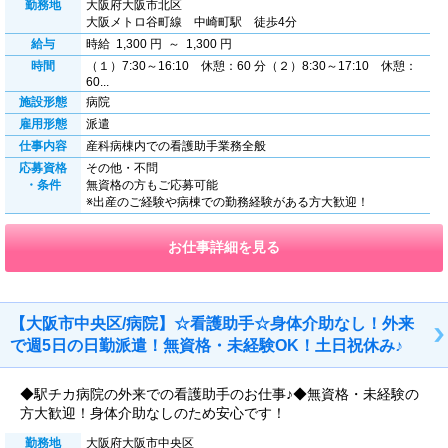
勤務地
大阪府大阪市北区
大阪メトロ谷町線 中崎町駅 徒歩4分
給与
時給 1,300 円 ～ 1,300 円
時間
（１）7:30～16:10 休憩：60 分（２）8:30～17:10 休憩：
60...
施設形態
病院
雇用形態
派遣
仕事内容
産科病棟内での看護助手業務全般
応募資格
その他・不問
・条件
無資格の方もご応募可能
※出産のご経験や病棟での勤務経験がある方大歓迎！
お仕事詳細を見る
【大阪市中央区/病院】☆看護助手☆身体介助なし！外来
で週5日の日勤派遣！無資格・未経験OK！土日祝休み♪
◆駅チカ病院の外来での看護助手のお仕事♪◆無資格・未経験の
方大歓迎！身体介助なしのため安心です！
勤務地
大阪府大阪市中央区