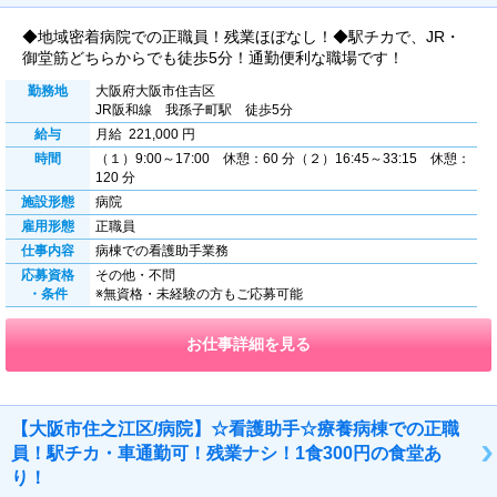
◆地域密着病院での正職員！残業ほぼなし！◆駅チカで、JR・
御堂筋どちらからでも徒歩5分！通勤便利な職場です！
勤務地
大阪府大阪市住吉区
JR阪和線 我孫子町駅 徒歩5分
給与
月給 221,000 円
時間
（１）9:00～17:00 休憩：60 分（２）16:45～33:15 休憩：
120 分
施設形態
病院
雇用形態
正職員
仕事内容
病棟での看護助手業務
応募資格
その他・不問
・条件
※無資格・未経験の方もご応募可能
お仕事詳細を見る
【大阪市住之江区/病院】☆看護助手☆療養病棟での正職
員！駅チカ・車通勤可！残業ナシ！1食300円の食堂あ
り！