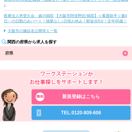
♪
医療法人恵登久会 越川病院
【大阪市阿倍野区/病院】☆看護助手☆週4
日～の日勤のみパート！残業なし♪日祝お休み！駅徒歩5分！定年65歳！
大阪市の施設名公開求人一覧
関西の府県から求人を探す
府県
新規登録はこちら
TEL:0120-809-606