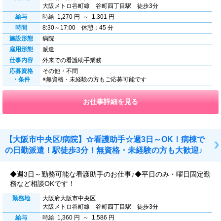
大阪メトロ谷町線 谷町四丁目駅 徒歩3分
給与
時給 1,270 円 ～ 1,301 円
時間
8:30～17:00 休憩：45 分
施設形態
病院
雇用形態
派遣
仕事内容
外来での看護助手業務
応募資格
その他・不問
・条件
※無資格・未経験の方もご応募可能です
お仕事詳細を見る
【大阪市中央区/病院】☆看護助手☆週3日～OK！病棟で
の日勤派遣！駅徒歩3分！無資格・未経験の方も大歓迎♪
◆週3日～勤務可能な看護助手のお仕事♪◆平日のみ・曜日固定勤
務など相談OKです！
勤務地
大阪府大阪市中央区
大阪メトロ谷町線 谷町四丁目駅 徒歩3分
給与
時給 1,360 円 ～ 1,586 円