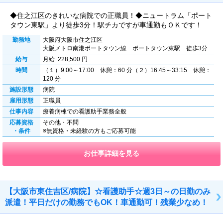
◆住之江区のきれいな病院での正職員！◆ニュートラム「ポート
タウン東駅」より徒歩3分！駅チカですが車通勤もＯＫです！
勤務地
大阪府大阪市住之江区
大阪メトロ南港ポートタウン線 ポートタウン東駅 徒歩3分
給与
月給 228,500 円
時間
（１）9:00～17:00 休憩：60 分（２）16:45～33:15 休憩：
120 分
施設形態
病院
雇用形態
正職員
仕事内容
療養病棟での看護助手業務全般
応募資格
その他・不問
・条件
※無資格・未経験の方もご応募可能
お仕事詳細を見る
【大阪市東住吉区/病院】☆看護助手☆週3日～の日勤のみ
派遣！平日だけの勤務でもOK！車通勤可！残業少なめ！