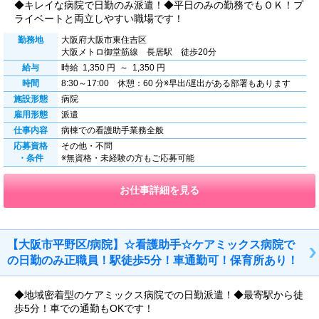
◆キレイな病院で日勤のみ派遣！◆平日のみの勤務でもＯＫ！プ
ライベートと両立しやすい職場です！
勤務地
大阪府大阪市東住吉区
大阪メトロ御堂筋線 長居駅 徒歩20分
給与
時給 1,350 円 ～ 1,350 円
時間
8:30～17:00 休憩：60 分※早出/遅出がある部署もあります
施設形態
病院
雇用形態
派遣
仕事内容
病棟での看護助手業務全般
応募資格
その他・不問
・条件
※無資格・未経験の方もご応募可能
お仕事詳細を見る
【大阪市平野区/病院】☆看護助手☆ケアミックス病院で
の日勤のみ正職員！駅徒歩5分！車通勤可！保育所あり！
◆地域密着型のケアミックス病院での日勤派遣！◆最寄駅から徒
歩5分！車での通勤もOKです！