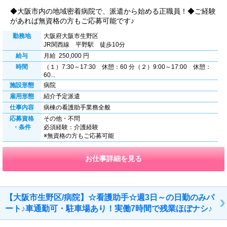
◆大阪市内の地域密着病院で、派遣から始める正職員！◆ご経験
があれば無資格の方もご応募可能です♪
勤務地
大阪府大阪市生野区
JR関西線 平野駅 徒歩10分
給与
月給 250,000 円
時間
（１）7:30～17:30 休憩：60 分（２）9:00～17:00 休憩：
60...
施設形態
病院
雇用形態
紹介予定派遣
仕事内容
病棟の看護助手業務全般
応募資格
その他・不問
・条件
必須経験：介護経験
※無資格の方もご応募可能
お仕事詳細を見る
【大阪市生野区/病院】☆看護助手☆週3日～の日勤のみパ
ート♪車通勤可・駐車場あり！実働7時間で残業ほぼナシ♪