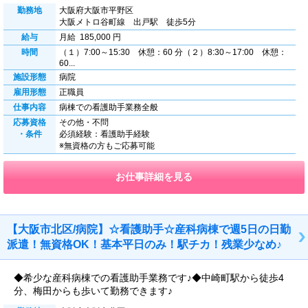
勤務地
大阪府大阪市平野区
大阪メトロ谷町線 出戸駅 徒歩5分
給与
月給 185,000 円
時間
（１）7:00～15:30 休憩：60 分（２）8:30～17:00 休憩：
60...
施設形態
病院
雇用形態
正職員
仕事内容
病棟での看護助手業務全般
応募資格
その他・不問
・条件
必須経験：看護助手経験
※無資格の方もご応募可能
お仕事詳細を見る
【大阪市北区/病院】☆看護助手☆産科病棟で週5日の日勤
派遣！無資格OK！基本平日のみ！駅チカ！残業少なめ♪
◆希少な産科病棟での看護助手業務です♪◆中崎町駅から徒歩4
分、梅田からも歩いて勤務できます♪