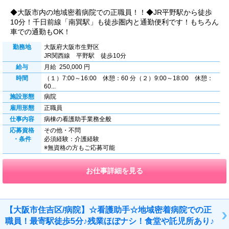
◆大阪市内の地域密着病院での正職員！！◆JR平野駅から徒歩
10分！千日前線「南巽駅」も徒歩圏内と通勤便利です！もちろん
車での通勤もOK！
勤務地
大阪府大阪市生野区
JR関西線 平野駅 徒歩10分
給与
月給 250,000 円
時間
（１）7:00～16:00 休憩：60 分（２）9:00～18:00 休憩：
60...
施設形態
病院
雇用形態
正職員
仕事内容
病棟の看護助手業務全般
応募資格
その他・不問
・条件
必須経験：介護経験
※無資格の方もご応募可能
お仕事詳細を見る
【大阪市住吉区/病院】☆看護助手☆地域密着病院での正
職員！最寄駅徒歩5分♪残業ほぼナシ！食堂や託児所あり♪