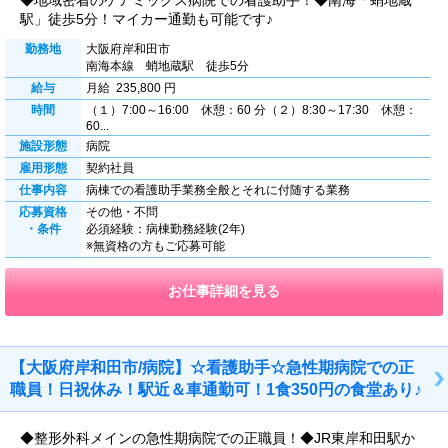
◆地域密着のケアミックス病院での看護助手！◆南海「蛸地蔵
駅」徒歩5分！マイカー通勤も可能です♪
勤務地
大阪府岸和田市
南海本線 蛸地蔵駅 徒歩5分
給与
月給 235,800 円
時間
（１）7:00～16:00 休憩：60 分（２）8:30～17:30 休憩：
60...
施設形態
病院
雇用形態
契約社員
仕事内容
病棟での看護助手業務全般とそれに付随する業務
応募資格
その他・不問
・条件
必須経験：病棟勤務経験(2年)
※無資格の方もご応募可能
お仕事詳細を見る
【大阪府岸和田市/病院】☆看護助手☆急性期病院での正
職員！日祝休み！駅近＆車通勤可！1食350円の食堂あり♪
◆整形外科メインの急性期病院での正職員！◆JR東岸和田駅か