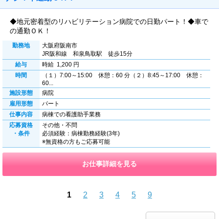
◆地元密着型のリハビリテーション病院での日勤パート！◆車で
の通勤ＯＫ！
勤務地
大阪府阪南市
JR阪和線 和泉鳥取駅 徒歩15分
給与
時給 1,200 円
時間
（１）7:00～15:00 休憩：60 分（２）8:45～17:00 休憩：
60...
施設形態
病院
雇用形態
パート
仕事内容
病棟での看護助手業務
応募資格
その他・不問
・条件
必須経験：病棟勤務経験(3年)
※無資格の方もご応募可能
お仕事詳細を見る
1
2
3
4
5
9
前のページへ