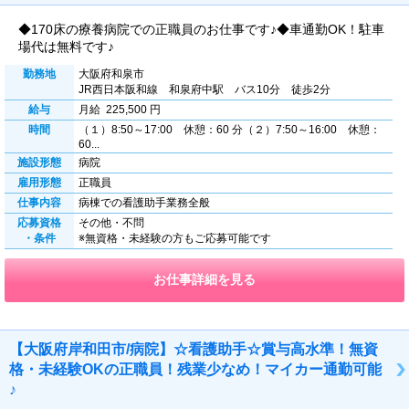
◆170床の療養病院での正職員のお仕事です♪◆車通勤OK！駐車
場代は無料です♪
勤務地
大阪府和泉市
JR西日本阪和線 和泉府中駅 バス10分 徒歩2分
給与
月給 225,500 円
時間
（１）8:50～17:00 休憩：60 分（２）7:50～16:00 休憩：
60...
施設形態
病院
雇用形態
正職員
仕事内容
病棟での看護助手業務全般
応募資格
その他・不問
・条件
※無資格・未経験の方もご応募可能です
お仕事詳細を見る
【大阪府岸和田市/病院】☆看護助手☆賞与高水準！無資
格・未経験OKの正職員！残業少なめ！マイカー通勤可能
♪