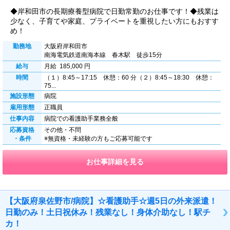
◆岸和田市の長期療養型病院で日勤常勤のお仕事です！◆残業は
少なく、子育てや家庭、プライベートを重視したい方にもおすす
め！
勤務地
大阪府岸和田市
南海電気鉄道南海本線 春木駅 徒歩15分
給与
月給 185,000 円
時間
（１）8:45～17:15 休憩：60 分（２）8:45～18:30 休憩：
75...
施設形態
病院
雇用形態
正職員
仕事内容
病院での看護助手業務全般
応募資格
その他・不問
・条件
※無資格・未経験の方もご応募可能です
お仕事詳細を見る
【大阪府泉佐野市/病院】☆看護助手☆週5日の外来派遣！
日勤のみ！土日祝休み！残業なし！身体介助なし！駅チ
カ！