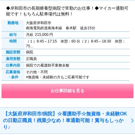
◆岸和田市の長期療養型病院で常勤のお仕事！◆マイカー通勤可
能です！もちろん駐車場代は無料！
勤務地
大阪府岸和田市
南海電気鉄道南海本線 春木駅 徒歩15分
給与
月給 215,000 円
時間
（１）8:45～17:15 休憩：60 分（２）8:45～18:30 休憩：
75...
施設形態
病院
雇用形態
正職員
仕事内容
病院での看護助手業務全般
応募資格
その他・不問
・条件
※無資格・未経験の方もご応募可能です
お仕事詳細を見る
【大阪府岸和田市/病院】☆看護助手☆無資格・未経験OK
の日勤正職員！残業少なめ！車通勤可能！賞与もしっか
り♪