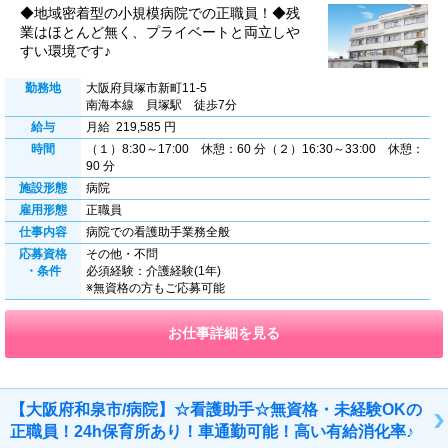
◆地域密着型の小規模病院での正職員！◆残
業はほとんど無く、プライベートと両立しや
すい環境です♪
勤務地
大阪府貝塚市新町11-5
南海本線 貝塚駅 徒歩7分
給与
月給 219,585 円
時間
（１）8:30～17:00 休憩：60 分（２）16:30～33:00 休憩：
90 分
施設形態
病院
雇用形態
正職員
仕事内容
病院での看護助手業務全般
応募資格
その他・不問
・条件
必須経験：介護経験(1年)
※無資格の方もご応募可能
お仕事詳細を見る
【大阪府和泉市/病院】☆看護助手☆無資格・未経験OKの
正職員！24h保育所あり！車通勤可能！高い有給消化率♪