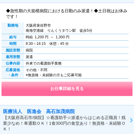
◆急性期の大規模病院における日勤のみ派遣！◆土日祝はお休み
です！
勤務地
大阪府泉佐野市
南海空港線 りんくうタウン駅 徒歩5分
給与
時給 1,200 円 ～ 1,300 円
時間
8:30～16:15 休憩：45 分
施設形態
病院
雇用形態
派遣
仕事内容
外来での看護助手業務
応募資格
その他・不問
・条件
※無資格・未経験の方もご応募可能
お仕事詳細を見る
医療法人 医進会 高石加茂病院
【大阪府高石市/病院】☆看護助手☆派遣からはじめる正職員！残
業少なめ！車通勤ＯＫ！1食300円の食堂あり！無資格・未経験Ｏ
Ｋ！