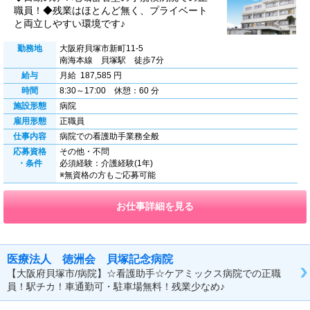
職員！◆残業はほとんど無く、プライベート
と両立しやすい環境です♪
勤務地
大阪府貝塚市新町11-5
南海本線 貝塚駅 徒歩7分
給与
月給 187,585 円
時間
8:30～17:00 休憩：60 分
施設形態
病院
雇用形態
正職員
仕事内容
病院での看護助手業務全般
応募資格
その他・不問
・条件
必須経験：介護経験(1年)
※無資格の方もご応募可能
お仕事詳細を見る
医療法人 徳洲会 貝塚記念病院
【大阪府貝塚市/病院】☆看護助手☆ケアミックス病院での正職
員！駅チカ！車通勤可・駐車場無料！残業少なめ♪