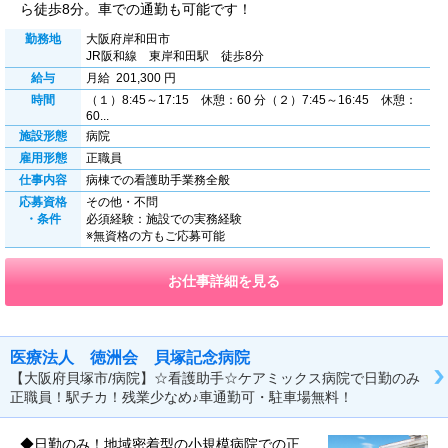
ら徒歩8分。車での通勤も可能です！
勤務地
大阪府岸和田市
JR阪和線 東岸和田駅 徒歩8分
給与
月給 201,300 円
時間
（１）8:45～17:15 休憩：60 分（２）7:45～16:45 休憩：
60...
施設形態
病院
雇用形態
正職員
仕事内容
病棟での看護助手業務全般
応募資格
その他・不問
・条件
必須経験：施設での実務経験
※無資格の方もご応募可能
お仕事詳細を見る
医療法人 徳洲会 貝塚記念病院
【大阪府貝塚市/病院】☆看護助手☆ケアミックス病院で日勤のみ
正職員！駅チカ！残業少なめ♪車通勤可・駐車場無料！
◆日勤のみ！地域密着型の小規模病院での正