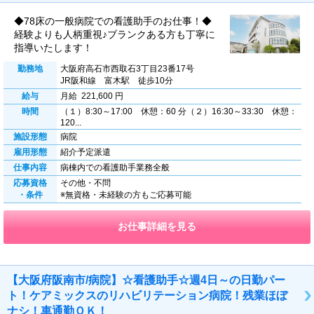
◆78床の一般病院での看護助手のお仕事！◆
経験よりも人柄重視♪ブランクある方も丁寧に
指導いたします！
勤務地
大阪府高石市西取石3丁目23番17号
JR阪和線 富木駅 徒歩10分
給与
月給 221,600 円
時間
（１）8:30～17:00 休憩：60 分（２）16:30～33:30 休憩：
120...
施設形態
病院
雇用形態
紹介予定派遣
仕事内容
病棟内での看護助手業務全般
応募資格
その他・不問
・条件
※無資格・未経験の方もご応募可能
お仕事詳細を見る
【大阪府阪南市/病院】☆看護助手☆週4日～の日勤パー
ト！ケアミックスのリハビリテーション病院！残業ほぼ
ナシ！車通勤ＯＫ！