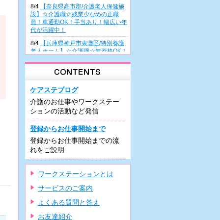
8/4
【奈良県高市郡/介護老人保健施
設】☆介護職☆残業少なめの正職
員！車通勤OK！手当あり！幅広い年
代が活躍中！
8/4
【兵庫県神戸市東灘区/特別養護
老人ホーム】☆介護職☆無資格OK！
正職員雇用前提の派遣！幅広い年齢
層が活躍中♪
8/4
【大阪府高槻市/病院】☆看護助
手☆無資格・未経験の方も歓迎！週
ケアステブログ
3日～の日勤派遣！曜日相談OK！車
介護のお仕事やワークステー
通勤可能♪
ションの活動など発信
8/3
【兵庫県尼崎市/有料老人ホー
ム】☆介護職☆住宅型施設での正職
登録からお仕事開始まで
員！駅チカ♪車通勤可！残業少なめ♪
登録からお仕事開始までの流
研修制度充実！
れをご説明
8/3
【兵庫県尼崎市/有料老人ホー
ム】☆介護職☆希少な夜勤専従での
正職員！車通勤可！駅近！資格があ
ワークステーションとは
れば未経験可♪
サービスのご案内
7/31
【大阪府堺市/デイケア】☆介護
職☆週3日～の日勤のみパート！車
よくある質問と答え
通勤OK・駐車場の利用可！残業ほぼ
ナシ！
お友達紹介