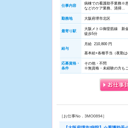
病棟での看護助手業務※
仕事内容
などのケア業務、清掃...
勤務地
大阪府堺市北区
大阪メトロ御堂筋線 新
最寄り駅
徒歩5分
月給 210,800 円
給与
基本給+各種手当（夜勤は
応募資格・
その他・不問
条件
※無資格・未経験の方も
［お仕事No．3MO0894］
【大阪府堺市/病院】☆看護助手