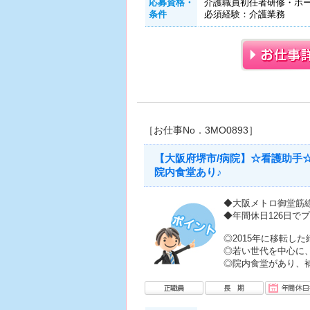
応募資格・
介護職員初任者研修・ホー
条件
必須経験：介護業務
［お仕事No．3MO0893］
【大阪府堺市/病院】☆看護助手☆
院内食堂あり♪
◆大阪メトロ御堂筋
◆年間休日126日で
◎2015年に移転し
◎若い世代を中心に
◎院内食堂があり、