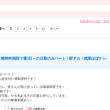
検索条件を追加・変更
前へ
1
2
3
4
5
11
次へ>>
☆精神科病院で週3日～の日勤のみパート！駅チカ！残業ほぼナシ♪
勤パート！
徒歩5分♪通勤便利です！
せん。皆さんが助け合っている職場環境です！
能です♪
募可能。やる気ある方の応募お待ちしています。
ンからの稼働実績あり♪