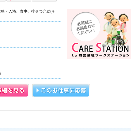
務・入浴、食事、排せつ介助(そ
能