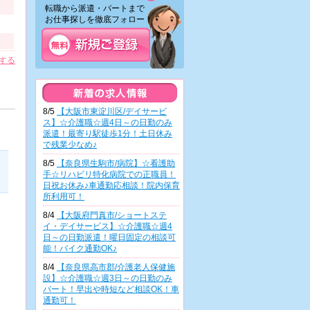
転職から派遣・パートまで
お仕事探しを徹底フォロー！
する
8/5
【大阪市東淀川区/デイサービ
ス】☆介護職☆週4日～の日勤のみ
派遣！最寄り駅徒歩1分！土日休み
で残業少なめ♪
8/5
【奈良県生駒市/病院】☆看護助
手☆リハビリ特化病院での正職員！
日祝お休み♪車通勤応相談！院内保育
所利用可！
8/4
【大阪府門真市/ショートステ
イ・デイサービス】☆介護職☆週4
日～の日勤派遣！曜日固定の相談可
能！バイク通勤OK♪
8/4
【奈良県高市郡/介護老人保健施
設】☆介護職☆週3日～の日勤のみ
パート！早出や時短など相談OK！車
通勤可！