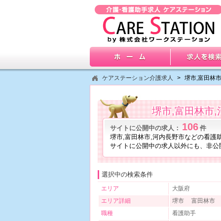
ケアステーション介護求人
>
堺市,富田林
堺市,富田林市
106
サイトに公開中の求人：
件
堺市,富田林市,河内長野市などの看護
サイトに公開中の求人以外にも、非公
選択中の検索条件
エリア
大阪府
エリア詳細
堺市 富田林市
職種
看護助手