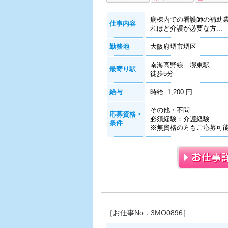
病棟内での看護師の補助業
仕事内容
れほど介護が必要な方...
勤務地
大阪府堺市堺区
南海高野線 堺東駅
最寄り駅
徒歩5分
給与
時給 1,200 円
その他・不問
応募資格・
必須経験：介護経験
条件
※無資格の方もご応募可
［お仕事No．3MO0896］