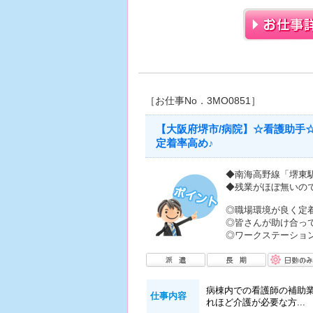
［お仕事No．3MO0851］
【大阪府堺市/病院】☆看護助手
定着率高め♪
◆南海高野線「堺東
◆残業がほぼ無いの
◎職場環境が良く定
◎皆さんが助け合っ
◎ワークステーショ
病棟内での看護師の補助業
仕事内容
れほど介護が必要な方...