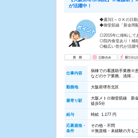
が活躍中！
◆週3日～ＯＫの日
◆御堂筋線「新金岡
◎2015年に移転し
◎院内食堂あり！補助
◎幅広い世代が活躍
病棟での看護助手業務※
仕事内容
などのケア業務、清掃...
勤務地
大阪府堺市北区
大阪メトロ御堂筋線 新
最寄り駅
徒歩5分
給与
時給 1,177 円
応募資格・
その他・不問
条件
※無資格・未経験の方も