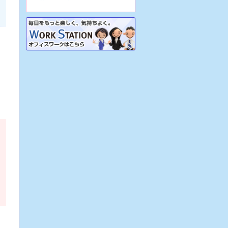
7/31
【大阪市生野区/病院】☆看護助
手☆地域密着病院で正職員前提の派
遣！車通勤OK&駐車場あり！再雇用
制度あり！
7/31
【大阪市生野区/病院】☆看護助
手☆週3日～の日勤のみパート♪車通
勤可・駐車場あり！実働7時間で残
業ほぼナシ♪
7/31
【大阪市生野区/病院】☆看護助
手☆地域密着病院での正職員！各種
手当あり♪定年65歳！残業少なめ！
無資格OK！
7/31
【大阪府堺市/病院】☆看護助手
☆精神科病院で週3日～の日勤のみ
パート！駅チカ！残業ほぼナシ♪稼働
実績あり！
7/31
【大阪市東住吉区/サービス付き
高齢者向け住宅】☆介護職☆正職員
前提の派遣！駅チカ！資格があれば
未経験可！
7/30
【兵庫県西宮市/特別養護老人ホ
ーム】☆介護職☆派遣から始める正
職員！車通勤OK！幅広い年齢層が活
躍中！