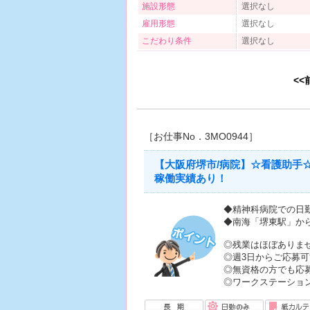
施設形態
選択なし
雇用形態
選択なし
こだわり条件
選択なし
<<
［お仕事No．3MO0944］
【大阪府堺市/病院】☆看護助手
稼働実績あり！
◆精神科病院での日
◆南海「堺東駅」から
◎残業はほぼありま
◎週3日からご応募可
◎無資格の方でも応
◎ワークステーショ