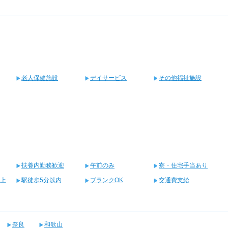
老人保健施設
デイサービス
その他福祉施設
扶養内勤務歓迎
午前のみ
寮・住宅手当あり
以上
駅徒歩5分以内
ブランクOK
交通費支給
奈良
和歌山