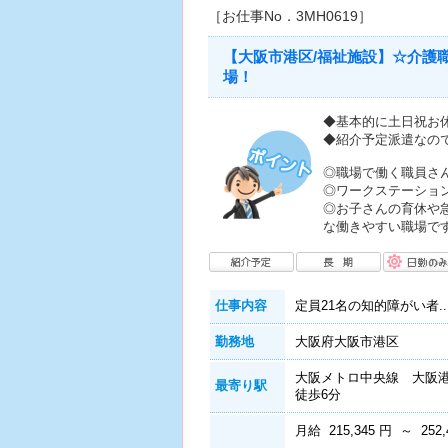
［お仕事No．3MH0619］
【大阪市港区/福祉施設】☆介護
場！
◆基本的に土日祝お
◆紹介予定派遣なの
◎職場で働く職員さ
◎ワークステーショ
◎お子さんの育休や
な働きやすい職場です
仕事内容
定員21名の知的障がい者..
勤務地
大阪府大阪市港区
大阪メトロ中央線 大阪
最寄り駅
徒歩6分
月給 215,345 円 ～ 252,