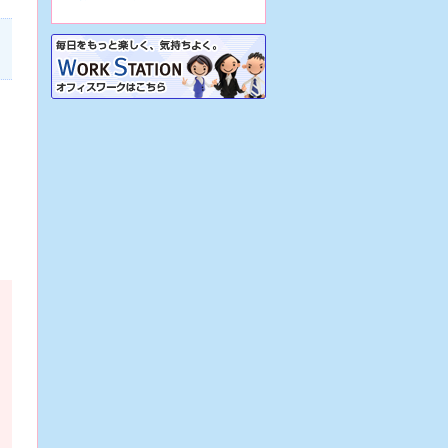
7/31
【大阪市生野区/病院】☆看護助
手☆地域密着病院で正職員前提の派
遣！車通勤OK&駐車場あり！再雇用
制度あり！
7/31
【大阪市生野区/病院】☆看護助
手☆週3日～の日勤のみパート♪車通
勤可・駐車場あり！実働7時間で残
業ほぼナシ♪
7/31
【大阪市生野区/病院】☆看護助
手☆地域密着病院での正職員！各種
手当あり♪定年65歳！残業少なめ！
無資格OK！
7/31
【大阪府堺市/病院】☆看護助手
☆精神科病院で週3日～の日勤のみ
パート！駅チカ！残業ほぼナシ♪稼働
実績あり！
7/31
【大阪市東住吉区/サービス付き
高齢者向け住宅】☆介護職☆正職員
前提の派遣！駅チカ！資格があれば
未経験可！
7/30
【兵庫県西宮市/特別養護老人ホ
ーム】☆介護職☆派遣から始める正
職員！車通勤OK！幅広い年齢層が活
躍中！