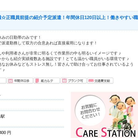
職☆正職員前提の紹介予定派遣！年間休日120日以上！働きやすい職
休みの日勤帯のみです！
で派遣勤務して双方の合意あれば直接雇用になります！
んや利用者さんが非常に明るくて作業所の中も明るいイメージです ♪
ンからも紹介実績複数ある施設です！とても温かい職員がいる環境です ♪
急なお休みなどもストレス無し！皆さんで助け合ってお仕事されているよう
 ♪
.
港駅
400 円