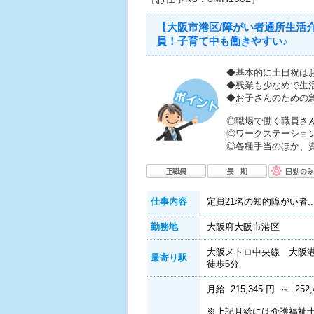
【大阪市港区/障がい者通所生活
員！子育て中も働きやすい♪
◆基本的に土日祝はお
◆残業も少なめで生
◆お子さんのための
◎職場で働く職員さ
◎ワークステーショ
◎各種手当のほか、
仕事内容
定員21名の知的障がい者..
勤務地
大阪府大阪市港区
大阪メトロ中央線 大阪
最寄り駅
徒歩6分
月給 215,345 円 ～ 252,
※上記月給には介護福祉