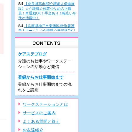
8/4
【奈良県高市郡/介護老人保健施
設】☆介護職☆残業少なめの正職
員！車通勤OK！手当あり！幅広い年
代が活躍中！
8/4
【兵庫県神戸市東灘区/特別養護
老人ホーム】☆介護職☆無資格OK！
正職員雇用前提の派遣！幅広い年齢
層が活躍中♪
8/4
【大阪府高槻市/病院】☆看護助
手☆無資格・未経験の方も歓迎！週
ケアステブログ
3日～の日勤派遣！曜日相談OK！車
介護のお仕事やワークステー
通勤可能♪
ションの活動など発信
8/3
【兵庫県尼崎市/有料老人ホー
ム】☆介護職☆住宅型施設での正職
登録からお仕事開始まで
員！駅チカ♪車通勤可！残業少なめ♪
登録からお仕事開始までの流
研修制度充実！
れをご説明
8/3
【兵庫県尼崎市/有料老人ホー
ム】☆介護職☆希少な夜勤専従での
正職員！車通勤可！駅近！資格があ
ワークステーションとは
れば未経験可♪
サービスのご案内
7/31
【大阪府堺市/デイケア】☆介護
職☆週3日～の日勤のみパート！車
よくある質問と答え
通勤OK・駐車場の利用可！残業ほぼ
ナシ！
お友達紹介