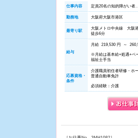
仕事内容
定員20名の知的障がい者..
勤務地
大阪府大阪市港区
大阪メトロ中央線 大阪
最寄り駅
徒歩6分
月給 219,530 円 ～ 260,
給与
※月給は基本給+処遇+ベ
福祉士手当
介護職員初任者研修・ホー
応募資格・
普通自動車免許
条件
必須経験：介護
［お仕事No．3MH1082］