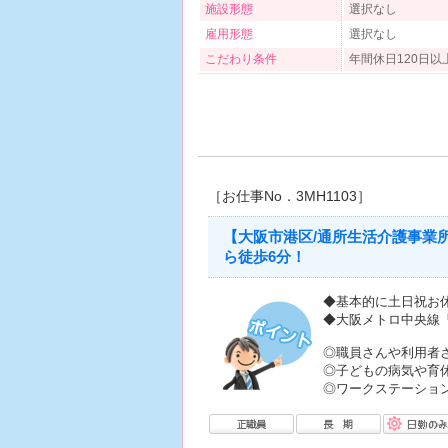
施設形態
選択なし
雇用形態
選択なし
こだわり条件
年間休日120日
［お仕事No．3MH1103］
【大阪市港区/通所生活介護事業
ら徒歩6分！
◆基本的に土日祝お
◆大阪メトロ中央線
◎職員さんや利用者
◎子どもの病気や育
◎ワークステーショ