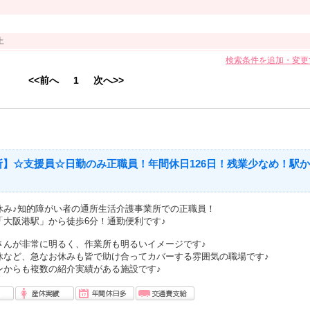
以上
検索条件を追加・変更
<<前へ
1
次へ>>
所】☆支援員☆日勤のみ正職員！年間休日126日！残業少なめ！駅か
休み♪知的障がい者の通所生活介護事業所での正職員！
「大阪港駅」から徒歩6分！通勤便利です♪
さんが非常に明るく、作業所も明るいイメージです♪
休など、急なお休みも皆で助け合ってカバーする雰囲気の職場です♪
ンからも複数の紹介実績がある施設です♪