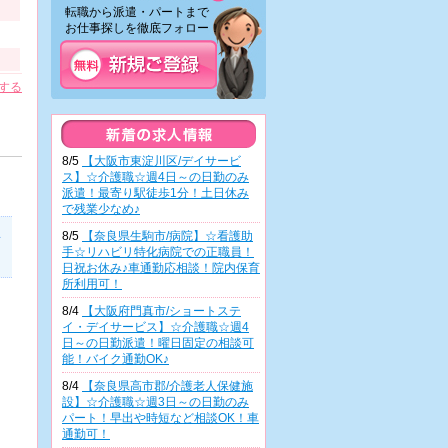
転職から派遣・パートまで
お仕事探しを徹底フォロー！
する
8/5
【大阪市東淀川区/デイサービ
ス】☆介護職☆週4日～の日勤のみ
派遣！最寄り駅徒歩1分！土日休み
で残業少なめ♪
8/5
【奈良県生駒市/病院】☆看護助
手☆リハビリ特化病院での正職員！
日祝お休み♪車通勤応相談！院内保育
所利用可！
8/4
【大阪府門真市/ショートステ
イ・デイサービス】☆介護職☆週4
日～の日勤派遣！曜日固定の相談可
能！バイク通勤OK♪
8/4
【奈良県高市郡/介護老人保健施
設】☆介護職☆週3日～の日勤のみ
パート！早出や時短など相談OK！車
通勤可！