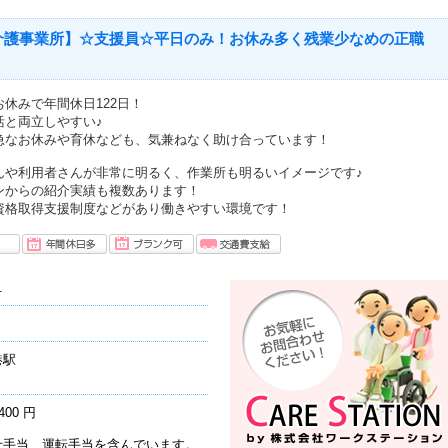
介護事業所】☆支援員☆平日のみ！お休み多く残業少なめの正職
休みで年間休日122日！
活と両立しやすい♪
急なお休みや育休なども、気兼ねなく助け合っています！
んや利用者さんが非常に明るく、作業所も明るいイメージです♪
ンからの紹介実績も複数あります！
資格取得支援制度などがあり働きやすい環境です！
.
港駅
400 円
士手当、運転手当を含んでいます。