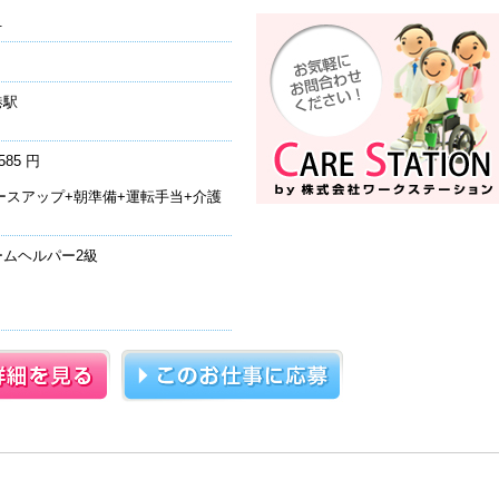
.
港駅
585 円
ースアップ+朝準備+運転手当+介護
ムヘルパー2級